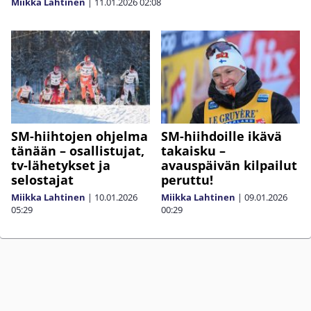
Miikka Lahtinen
|
11.01.2026
02:08
SM-hiihtojen ohjelma
SM-hiihdoille ikävä
tänään – osallistujat,
takaisku –
tv-lähetykset ja
avauspäivän kilpailut
selostajat
peruttu!
Miikka Lahtinen
|
10.01.2026
Miikka Lahtinen
|
09.01.2026
05:29
00:29