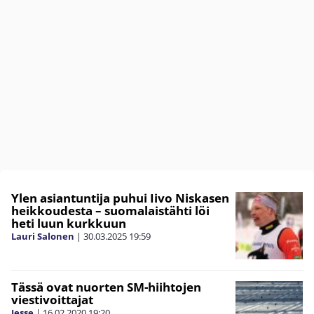
Ylen asiantuntija puhui Iivo Niskasen
heikkoudesta – suomalaistähti löi
heti luun kurkkuun
Lauri Salonen
|
30.03.2025
19:59
Tässä ovat nuorten SM-hiihtojen
viestivoittajat
Jesse
|
16.02.2020
19:20