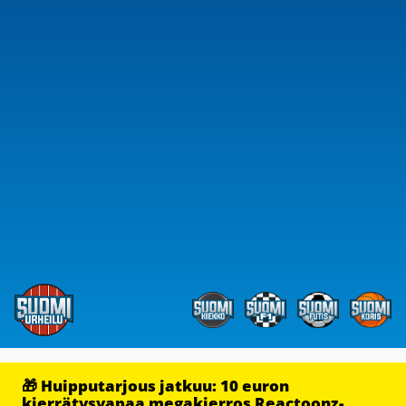
🎁 Huipputarjous jatkuu: 10 euron
kierrätysvapaa megakierros Reactoonz-