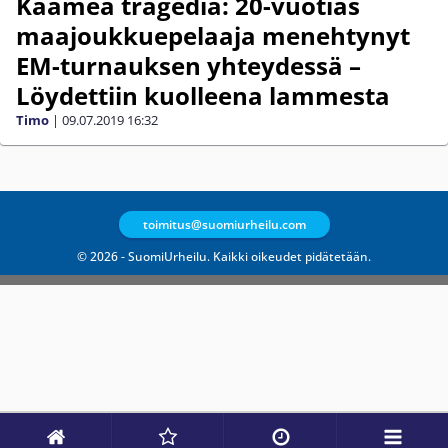
Kaamea tragedia: 20-vuotias
maajoukkuepelaaja menehtynyt
EM-turnauksen yhteydessä –
Löydettiin kuolleena lammesta
Timo
|
09.07.2019
16:32
toimitus@suomiurheilu.com
© 2026 - SuomiUrheilu. Kaikki oikeudet pidätetään.