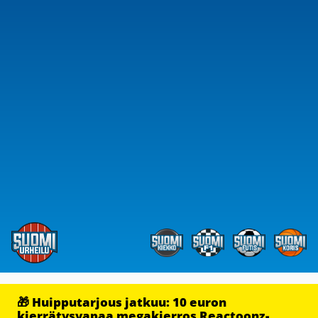
🎁 Huipputarjous jatkuu: 10 euron
kierrätysvapaa megakierros Reactoonz-