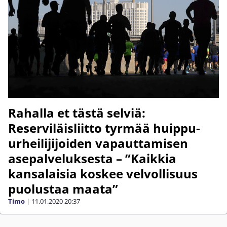
Rahalla et tästä selviä:
Reserviläisliitto tyrmää huippu-
urheilijijoiden vapauttamisen
asepalveluksesta – ”Kaikkia
kansalaisia koskee velvollisuus
puolustaa maata”
Timo
|
11.01.2020
20:37