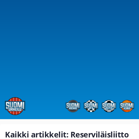
Kaikki artikkelit: Reserviläisliitto