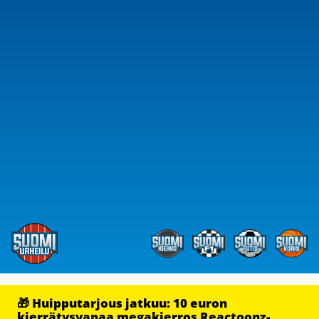
🎁 Huipputarjous jatkuu: 10 euron
kierrätysvapaa megakierros Reactoonz-