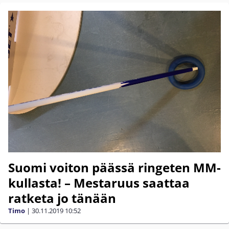
Suomi voiton päässä ringeten MM-
kullasta! – Mestaruus saattaa
ratketa jo tänään
Timo
|
30.11.2019
10:52