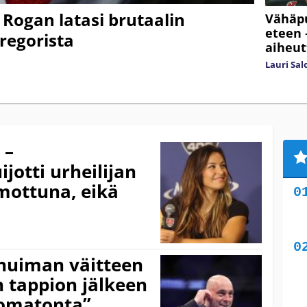
e Rogan latasi brutaalin
Vähäpu
eteen 
regorista
aiheut
Lauri Sa
 –
jotti urheilijan
mottuna, eikä
 huiman väitteen
 tappion jälkeen
komatonta”