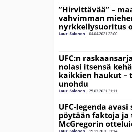
”Hirvittävää” – ma
vahvimman miehe
nyrkkeilysuoritus ol
Lauri Salonen
|
04.04.2021
22:00
UFC:n raskaansarja
nolasi itsensä kehä
kaikkien haukut – t
unohdu
Lauri Salonen
|
25.03.2021
21:11
UFC-legenda avasi 
pöytään faktoja ja
McGregorin ottelui
Lauri Salonen
|
15.11.2020
21:14