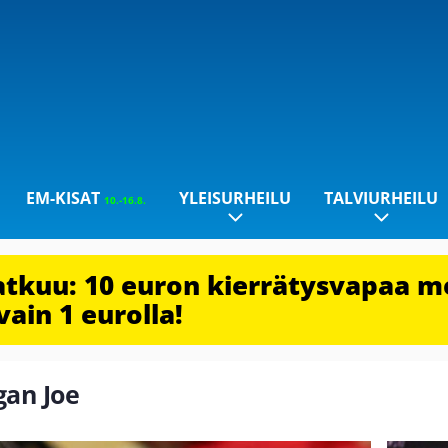
EM-KISAT
YLEISURHEILU
TALVIURHEILU
10.-16.8.
jatkuu: 10 euron kierrätysvapaa m
vain 1 eurolla!
gan Joe