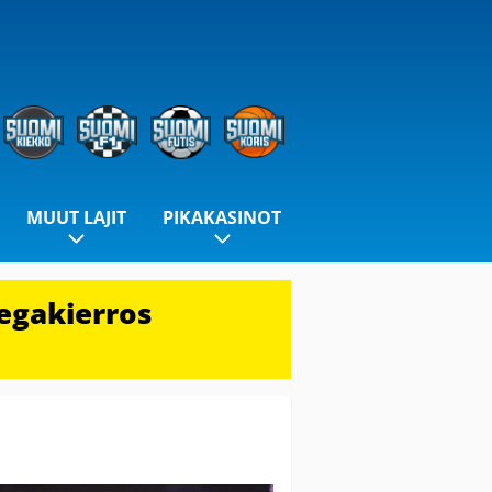
MUUT LAJIT
PIKAKASINOT
egakierros