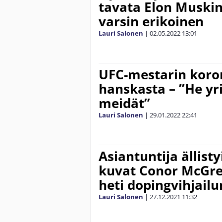
tavata Elon Muskin
varsin erikoinen
Lauri Salonen
|
02.05.2022
13:01
UFC-mestarin koron
hanskasta – ”He yr
meidät”
Lauri Salonen
|
29.01.2022
22:41
Asiantuntija ällis
kuvat Conor McGreg
heti dopingvihjailu
Lauri Salonen
|
27.12.2021
11:32