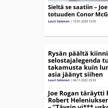
Sieltä se saatiin – Jo
totuuden Conor McG
Lauri Salonen
|
15.01.2024
12:05
Rysän päältä kiinni
selostajalegenda tui
takamusta kuin lu
asia jäänyt siihen
Lauri Salonen
|
04.11.2022
23:33
Joe Rogan täräytti
Robert Heleniuksen
– ”Täysin vi*** us