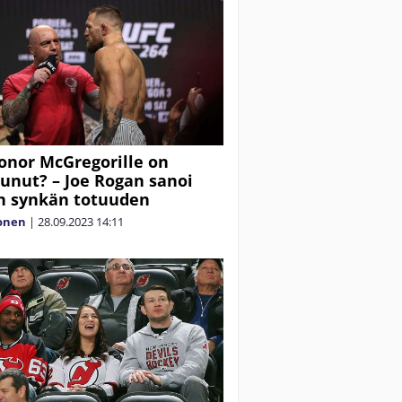
onor McGregorille on
unut? – Joe Rogan sanoi
n synkän totuuden
lonen
|
28.09.2023
14:11