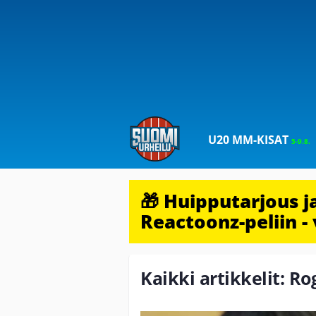
U20 MM-KISAT
5-9.8.
🎁 Huipputarjous 
Reactoonz-peliin - 
Kaikki artikkelit: Ro