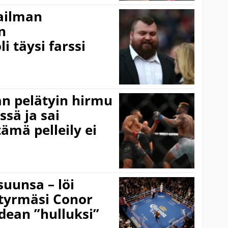
ailman
n
i täysi farssi
n pelätyin hirmu
ssä ja sai
ämä pelleily ei
suunsa – löi
 tyrmäsi Conor
dean ”hulluksi”