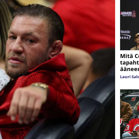
Mitä C
tapaht
äänee
Lauri Sa