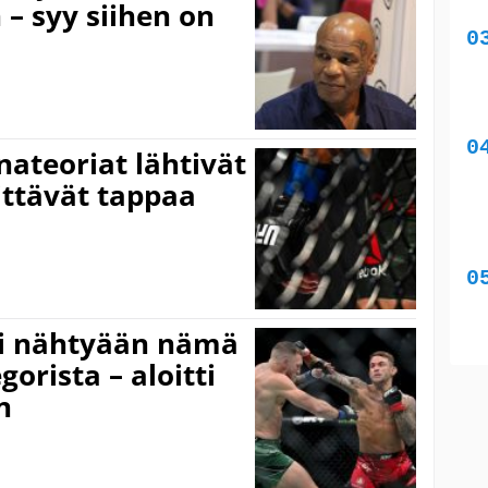
 – syy siihen on
ateoriat lähtivät
ittävät tappaa
tyi nähtyään nämä
orista – aloitti
n