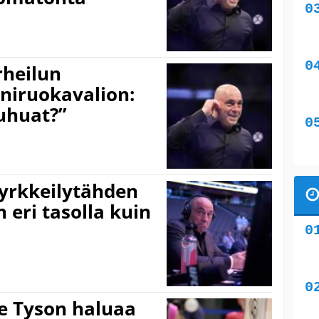
rheilun
niruokavalion:
ouhuat?”
nyrkkeilytähden
n eri tasolla kuin
e Tyson haluaa