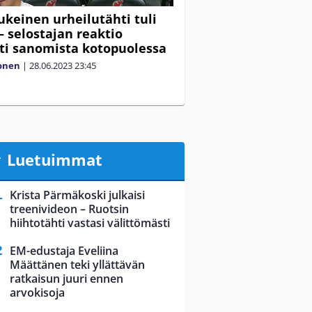
keinen urheilutähti tuli
– selostajan reaktio
ti sanomista kotopuolessa
lonen
|
28.06.2023
23:45
Luetuimmat
Krista Pärmäkoski julkaisi
treenivideon – Ruotsin
hiihtotähti vastasi välittömästi
EM-edustaja Eveliina
Määttänen teki yllättävän
ratkaisun juuri ennen
arvokisoja