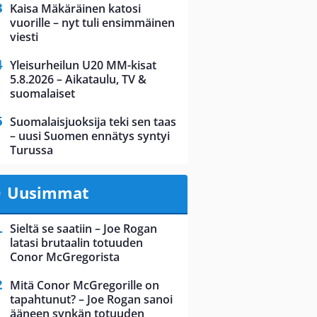
Kaisa Mäkäräinen katosi
vuorille – nyt tuli ensimmäinen
viesti
Yleisurheilun U20 MM-kisat
5.8.2026 – Aikataulu, TV &
suomalaiset
Suomalaisjuoksija teki sen taas
– uusi Suomen ennätys syntyi
Turussa
Uusimmat
Sieltä se saatiin – Joe Rogan
latasi brutaalin totuuden
Conor McGregorista
Mitä Conor McGregorille on
tapahtunut? – Joe Rogan sanoi
ääneen synkän totuuden