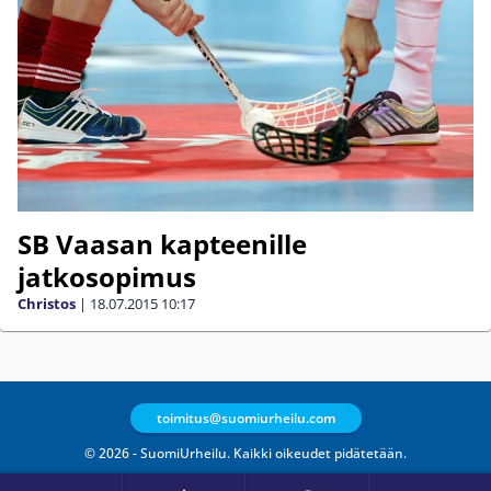
SB Vaasan kapteenille
jatkosopimus
Christos
|
18.07.2015
10:17
toimitus@suomiurheilu.com
© 2026 - SuomiUrheilu. Kaikki oikeudet pidätetään.