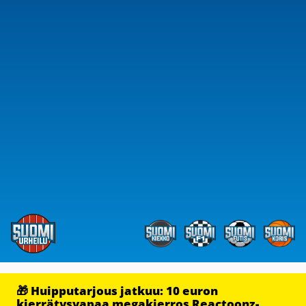
🎁 Huipputarjous jatkuu: 10 euron
kierrätysvapaa megakierros Reactoonz-