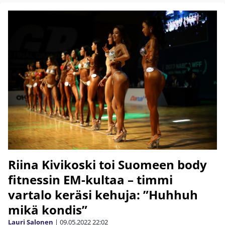
Riina Kivikoski toi Suomeen body
fitnessin EM-kultaa – timmi
vartalo keräsi kehuja: ”Huhhuh
mikä kondis”
Lauri Salonen
|
09.05.2022
22:02