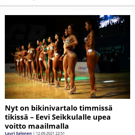
Nyt on bikinivartalo timmissä
tikissä – Eevi Seikkulalle upea
voitto maailmalla
Lauri Salonen
|
12.09.2021
22:51