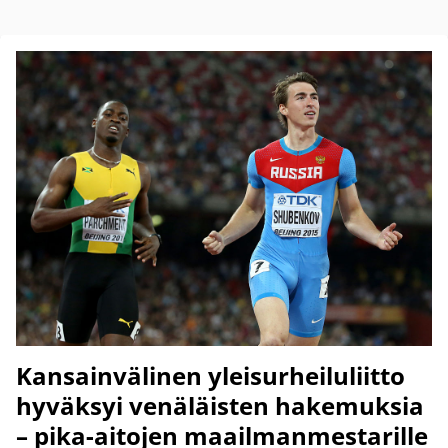
Kansainvälinen yleisurheiluliitto
hyväksyi venäläisten hakemuksia
– pika-aitojen maailmanmestarille