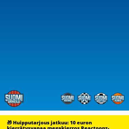
🎁 Huipputarjous jatkuu: 10 euron
kierrätysvapaa megakierros Reactoonz-