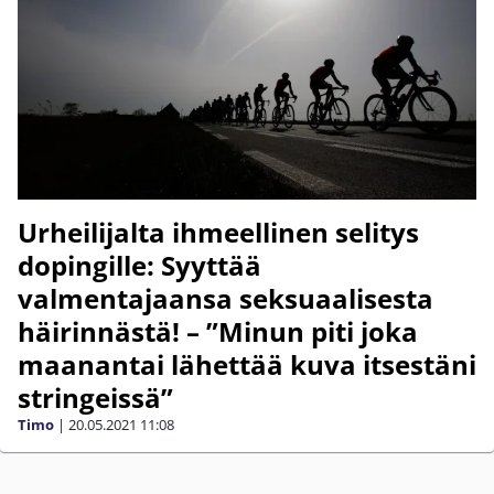
Urheilijalta ihmeellinen selitys
dopingille: Syyttää
valmentajaansa seksuaalisesta
häirinnästä! – ”Minun piti joka
maanantai lähettää kuva itsestäni
stringeissä”
Timo
|
20.05.2021
11:08