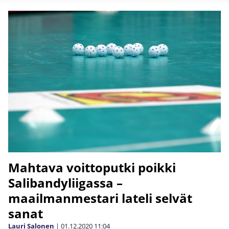
Mahtava voittoputki poikki
Salibandyliigassa –
maailmanmestari lateli selvät
sanat
Lauri Salonen
|
01.12.2020
11:04