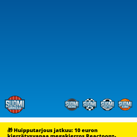
🎁 Huipputarjous jatkuu: 10 euron
kierrätysvapaa megakierros Reactoonz-