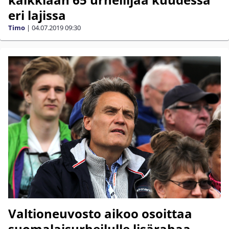
eri lajissa
Timo
|
04.07.2019
09:30
Valtioneuvosto aikoo osoittaa
suomalaisurheilulle lisärahaa