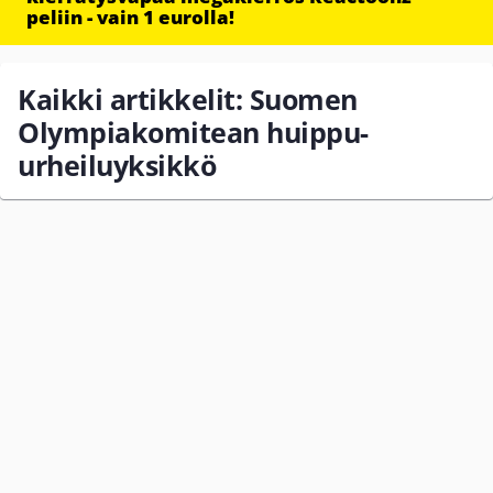
peliin - vain 1 eurolla!
Kaikki artikkelit: Suomen
Olympiakomitean huippu-
urheiluyksikkö