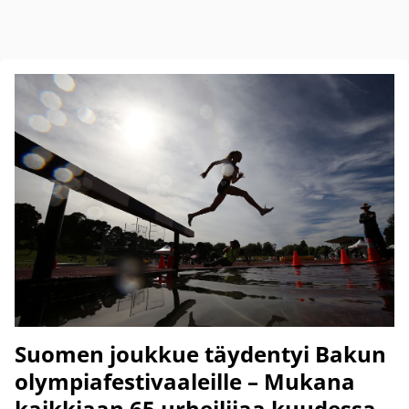
Suomen joukkue täydentyi Bakun
olympiafestivaaleille – Mukana
kaikkiaan 65 urheilijaa kuudessa