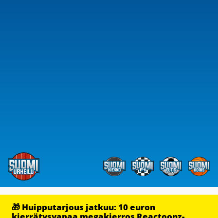
🎁 Huipputarjous jatkuu: 10 euron
kierrätysvapaa megakierros Reactoonz-