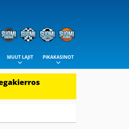
MUUT LAJIT
PIKAKASINOT
egakierros