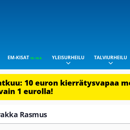
EM-KISAT
YLEISURHEILU
TALVIURHEILU
10.-16.8.
jatkuu: 10 euron kierrätysvapaa m
vain 1 eurolla!
urakka Rasmus