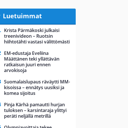
Luetuimmat
Krista Pärmäkoski julkaisi
treenivideon – Ruotsin
hiihtotähti vastasi välittömästi
EM-edustaja Eveliina
Määttänen teki yllättävän
ratkaisun juuri ennen
arvokisoja
Suomalaislupaus räväytti MM-
kisoissa – ennätys uusiksi ja
komea sijoitus
Pinja Kärhä pamautti hurjan
tuloksen – karsintaraja ylittyi
peräti neljällä metrillä
Olympiavoittaja tekee