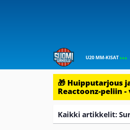
U20 MM-KISAT
5-9.8.
🎁 Huipputarjous 
Reactoonz-peliin - 
Kaikki artikkelit: S