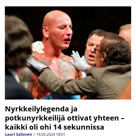
Nyrkkeilylegenda ja
potkunyrkkeilijä ottivat yhteen –
kaikki oli ohi 14 sekunnissa
Lauri Salonen
|
14.05.2024
18:01