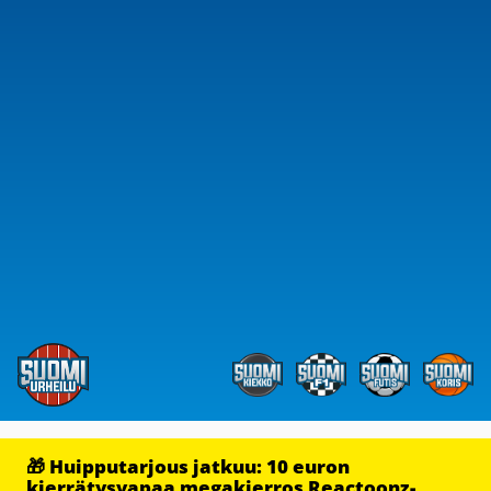
🎁 Huipputarjous jatkuu: 10 euron
kierrätysvapaa megakierros Reactoonz-