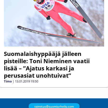
Suomalaishyppääjä jälleen
pisteille: Toni Nieminen vaatii
lisää – ”Ajatus karkasi ja
perusasiat unohtuivat”
Timo
|
13.01.2019
19:50
toimitus@suomiurheilu.com