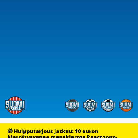
🎁 Huipputarjous jatkuu: 10 euron
kierrätysvapaa megakierros Reactoonz-