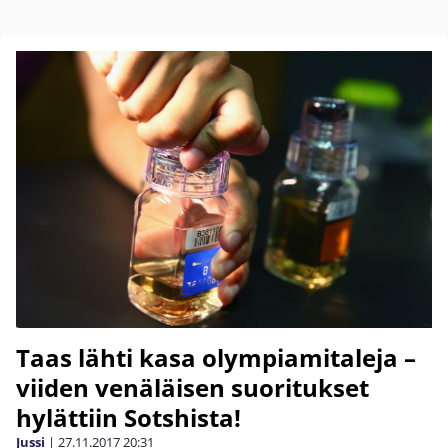
Taas lähti kasa olympiamitaleja –
viiden venäläisen suoritukset
hylättiin Sotshista!
Jussi
|
27.11.2017
20:31