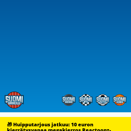
🎁 Huipputarjous jatkuu: 10 euron
kierrätysvapaa megakierros Reactoonz-