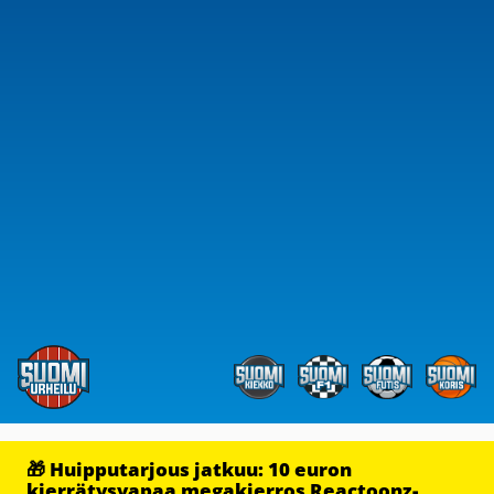
🎁 Huipputarjous jatkuu: 10 euron
kierrätysvapaa megakierros Reactoonz-