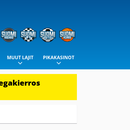
MUUT LAJIT
PIKAKASINOT
egakierros