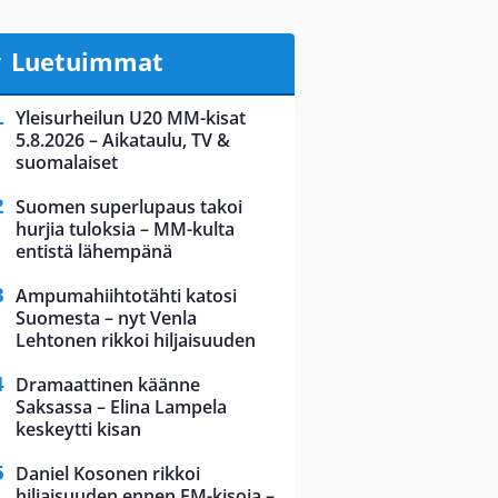
Luetuimmat
Yleisurheilun U20 MM-kisat
5.8.2026 – Aikataulu, TV &
suomalaiset
Suomen superlupaus takoi
hurjia tuloksia – MM-kulta
entistä lähempänä
Ampumahiihtotähti katosi
Suomesta – nyt Venla
Lehtonen rikkoi hiljaisuuden
Dramaattinen käänne
Saksassa – Elina Lampela
keskeytti kisan
Daniel Kosonen rikkoi
hiljaisuuden ennen EM-kisoja –