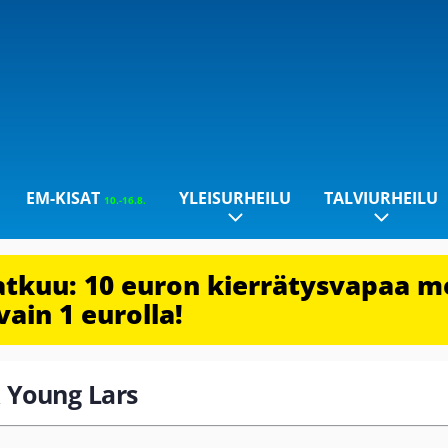
EM-KISAT
YLEISURHEILU
TALVIURHEILU
10.-16.8.
jatkuu: 10 euron kierrätysvapaa m
vain 1 eurolla!
k Young Lars