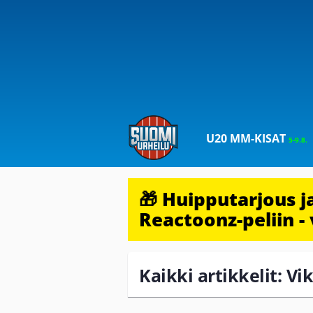
U20 MM-KISAT
5-9.8.
🎁 Huipputarjous 
Reactoonz-peliin - 
Kaikki artikkelit: Vi