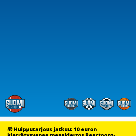
🎁 Huipputarjous jatkuu: 10 euron
kierrätysvapaa megakierros Reactoonz-