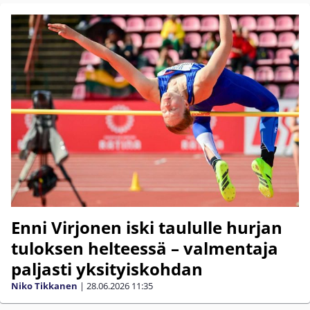
Enni Virjonen iski taululle hurjan
tuloksen helteessä – valmentaja
paljasti yksityiskohdan
Niko Tikkanen
|
28.06.2026
11:35