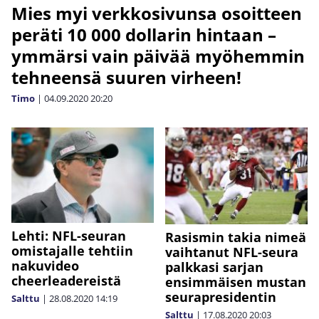
Mies myi verkkosivunsa osoitteen
peräti 10 000 dollarin hintaan –
ymmärsi vain päivää myöhemmin
tehneensä suuren virheen!
Timo
|
04.09.2020
20:20
Lehti: NFL-seuran
Rasismin takia nimeä
omistajalle tehtiin
vaihtanut NFL-seura
nakuvideo
palkkasi sarjan
cheerleadereistä
ensimmäisen mustan
seurapresidentin
Salttu
|
28.08.2020
14:19
Salttu
|
17.08.2020
20:03