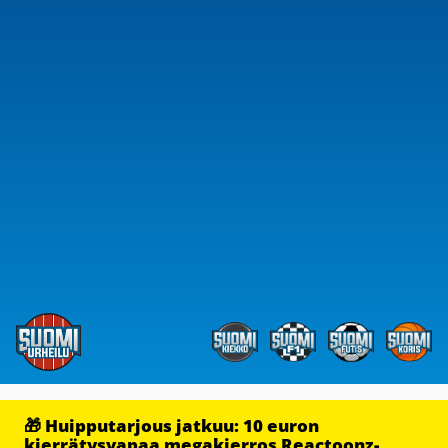
🎁 Huipputarjous jatkuu: 10 euron
kierrätysvapaa megakierros Reactoonz-