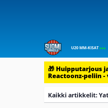
U20 MM-KISAT
5-9.8.
🎁 Huipputarjous 
Reactoonz-peliin - 
Kaikki artikkelit: Ya