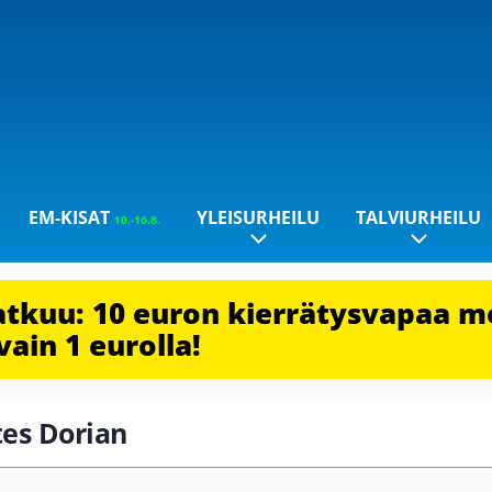
EM-KISAT
YLEISURHEILU
TALVIURHEILU
10.-16.8.
jatkuu: 10 euron kierrätysvapaa m
vain 1 eurolla!
tes Dorian