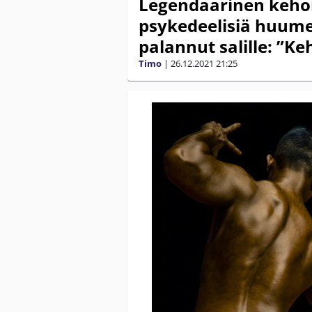
Legendaarinen kehon
psykedeelisiä huume
palannut salille: ”Ke
Timo
|
26.12.2021
21:25