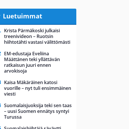
Luetuimmat
Krista Pärmäkoski julkaisi
treenivideon – Ruotsin
hiihtotähti vastasi välittömästi
EM-edustaja Eveliina
Määttänen teki yllättävän
ratkaisun juuri ennen
arvokisoja
Kaisa Mäkäräinen katosi
vuorille – nyt tuli ensimmäinen
viesti
Suomalaisjuoksija teki sen taas
– uusi Suomen ennätys syntyi
Turussa
Suomalaishiihtäjä säväytti