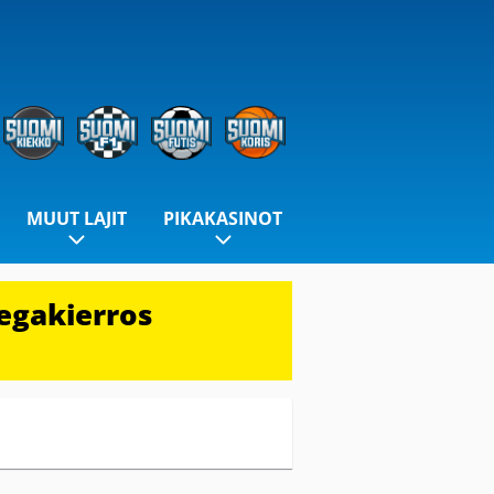
MUUT LAJIT
PIKAKASINOT
egakierros