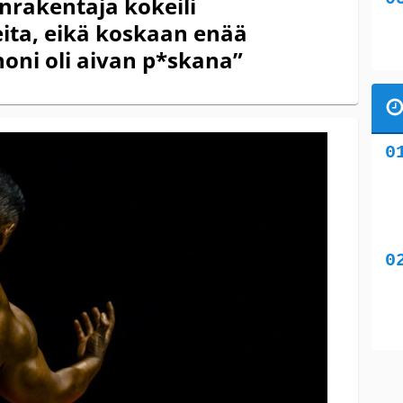
rakentaja kokeili
ita, eikä koskaan enää
honi oli aivan p*skana”