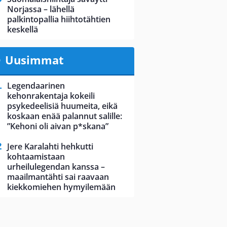
Norjassa – lähellä
palkintopallia hiihtotähtien
keskellä
Uusimmat
Legendaarinen
kehonrakentaja kokeili
psykedeelisiä huumeita, eikä
koskaan enää palannut salille:
”Kehoni oli aivan p*skana”
Jere Karalahti hehkutti
kohtaamistaan
urheilulegendan kanssa –
maailmantähti sai raavaan
kiekkomiehen hymyilemään