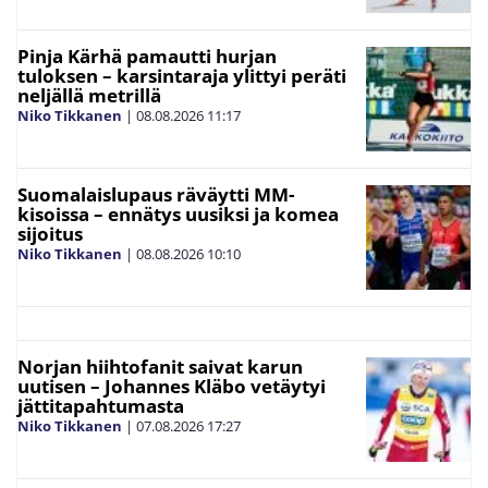
Pinja Kärhä pamautti hurjan
tuloksen – karsintaraja ylittyi peräti
neljällä metrillä
Niko Tikkanen
|
08.08.2026
11:17
Suomalaislupaus räväytti MM-
kisoissa – ennätys uusiksi ja komea
sijoitus
Niko Tikkanen
|
08.08.2026
10:10
Norjan hiihtofanit saivat karun
uutisen – Johannes Kläbo vetäytyi
jättitapahtumasta
Niko Tikkanen
|
07.08.2026
17:27