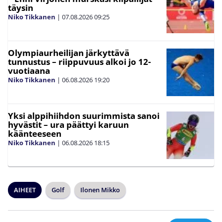
täysin
Niko Tikkanen
|
07.08.2026
09:25
Olympiaurheilijan järkyttävä
tunnustus – riippuvuus alkoi jo 12-
vuotiaana
Niko Tikkanen
|
06.08.2026
19:20
Yksi alppihiihdon suurimmista sanoi
hyvästit – ura päättyi karuun
käänteeseen
Niko Tikkanen
|
06.08.2026
18:15
AIHEET
Golf
Ilonen Mikko