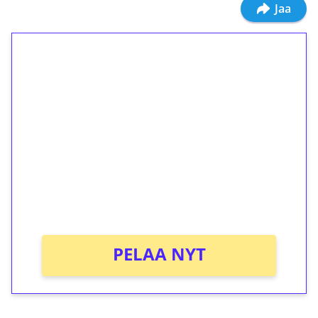
Jaa
1€ = 10€ arvosta
ilmaiskierroksia ilman
kierrätystä!
Talleta 1€
Saat heti 50 ilmaiskierrosta Tuohi 1000 -
peliin (arvo 0,20€ per kierros)!
Ei kierrätysvaatimusta!
PELAA NYT