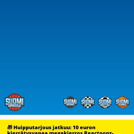
🎁 Huipputarjous jatkuu: 10 euron
kierrätysvapaa megakierros Reactoonz-