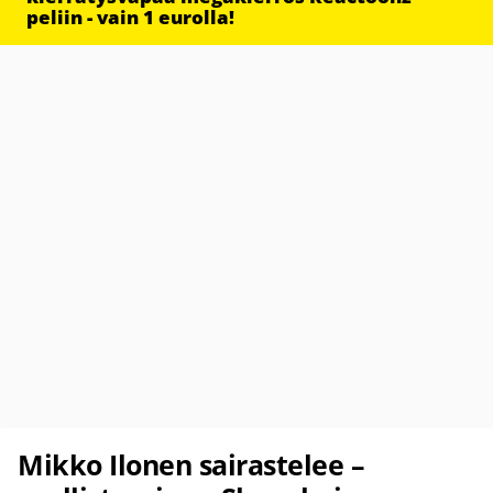
peliin - vain 1 eurolla!
Mikko Ilonen sairastelee –