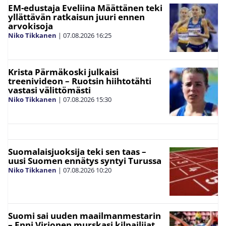
EM-edustaja Eveliina Määttänen teki
yllättävän ratkaisun juuri ennen
arvokisoja
Niko Tikkanen
|
07.08.2026
16:25
Krista Pärmäkoski julkaisi
treenivideon – Ruotsin hiihtotähti
vastasi välittömästi
Niko Tikkanen
|
07.08.2026
15:30
Suomalaisjuoksija teki sen taas –
uusi Suomen ennätys syntyi Turussa
Niko Tikkanen
|
07.08.2026
10:20
Suomi sai uuden maailmanmestarin
– Enni Virjonen murskasi kilpailijat