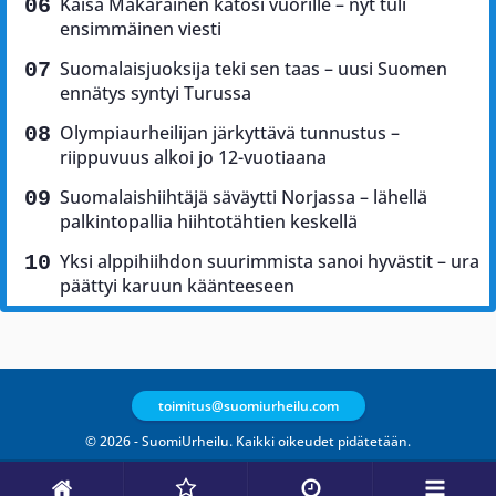
Kaisa Mäkäräinen katosi vuorille – nyt tuli
ensimmäinen viesti
Suomalaisjuoksija teki sen taas – uusi Suomen
ennätys syntyi Turussa
Olympiaurheilijan järkyttävä tunnustus –
riippuvuus alkoi jo 12-vuotiaana
Suomalaishiihtäjä säväytti Norjassa – lähellä
palkintopallia hiihtotähtien keskellä
Yksi alppihiihdon suurimmista sanoi hyvästit – ura
päättyi karuun käänteeseen
toimitus@suomiurheilu.com
© 2026 - SuomiUrheilu. Kaikki oikeudet pidätetään.