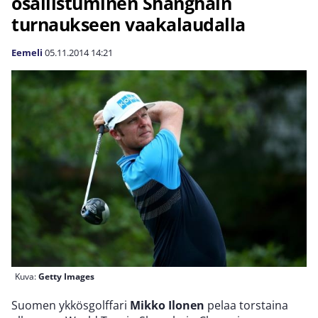
osallistuminen Shanghain
turnaukseen vaakalaudalla
Eemeli
05.11.2014
14:21
Kuva:
Getty Images
Suomen ykkösgolffari
Mikko Ilonen
pelaa torstaina