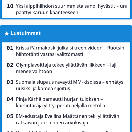
Yksi alppihiihdon suurimmista sanoi hyvästit – ura
päättyi karuun käänteeseen
Luetuimmat
Krista Pärmäkoski julkaisi treenivideon – Ruotsin
hiihtotähti vastasi välittömästi
Olympiavoittaja tekee yllättävän liikkeen – laji
menee vaihtoon
Suomalaislupaus räväytti MM-kisoissa – ennätys
uusiksi ja komea sijoitus
Pinja Kärhä pamautti hurjan tuloksen –
karsintaraja ylittyi peräti neljällä metrillä
EM-edustaja Eveliina Määttänen teki yllättävän
ratkaisun juuri ennen arvokisoja