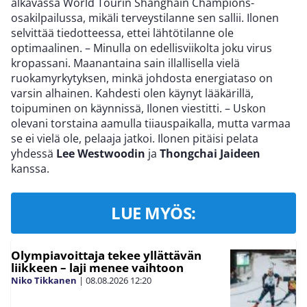
alkavassa World Tourin Shanghain Champions-
osakilpailussa, mikäli terveystilanne sen sallii. Ilonen
selvittää tiedotteessa, ettei lähtötilanne ole
optimaalinen. – Minulla on edellisviikolta joku virus
kropassani. Maanantaina sain illallisella vielä
ruokamyrkytyksen, minkä johdosta energiataso on
varsin alhainen. Kahdesti olen käynyt lääkärillä,
toipuminen on käynnissä, Ilonen viestitti. – Uskon
olevani torstaina aamulla tiiauspaikalla, mutta varmaa
se ei vielä ole, pelaaja jatkoi. Ilonen pitäisi pelata
yhdessä
Lee Westwoodin
ja
Thongchai Jaideen
kanssa.
LUE MYÖS:
Olympiavoittaja tekee yllättävän
liikkeen – laji menee vaihtoon
Niko Tikkanen
|
08.08.2026
12:20