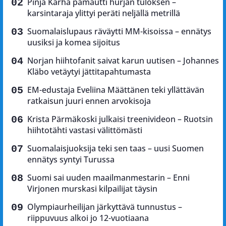
Pinja Kärhä pamautti hurjan tuloksen –
karsintaraja ylittyi peräti neljällä metrillä
Suomalaislupaus räväytti MM-kisoissa – ennätys
uusiksi ja komea sijoitus
Norjan hiihtofanit saivat karun uutisen – Johannes
Kläbo vetäytyi jättitapahtumasta
EM-edustaja Eveliina Määttänen teki yllättävän
ratkaisun juuri ennen arvokisoja
Krista Pärmäkoski julkaisi treenivideon – Ruotsin
hiihtotähti vastasi välittömästi
Suomalaisjuoksija teki sen taas – uusi Suomen
ennätys syntyi Turussa
Suomi sai uuden maailmanmestarin – Enni
Virjonen murskasi kilpailijat täysin
Olympiaurheilijan järkyttävä tunnustus –
riippuvuus alkoi jo 12-vuotiaana