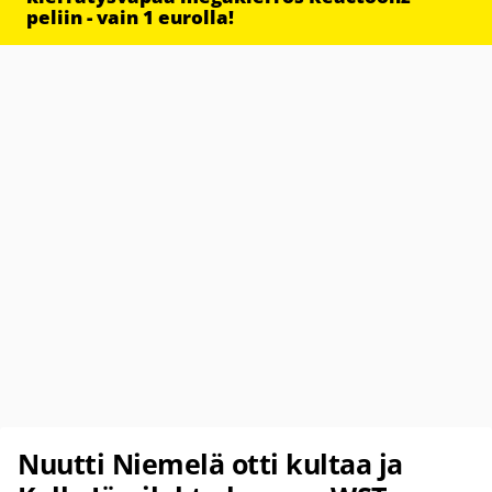
peliin - vain 1 eurolla!
Nuutti Niemelä otti kultaa ja