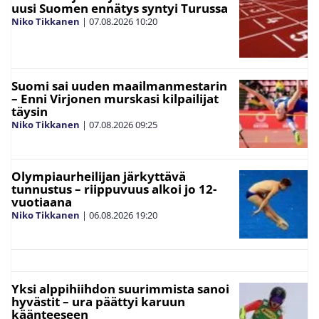
uusi Suomen ennätys syntyi Turussa
Niko Tikkanen
|
07.08.2026
10:20
Suomi sai uuden maailmanmestarin
– Enni Virjonen murskasi kilpailijat
täysin
Niko Tikkanen
|
07.08.2026
09:25
Olympiaurheilijan järkyttävä
tunnustus – riippuvuus alkoi jo 12-
vuotiaana
Niko Tikkanen
|
06.08.2026
19:20
Yksi alppihiihdon suurimmista sanoi
hyvästit – ura päättyi karuun
käänteeseen