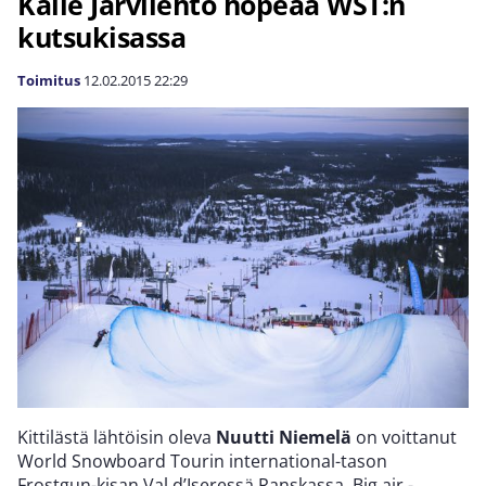
Kalle Järvilehto hopeaa WST:n
kutsukisassa
Toimitus
12.02.2015
22:29
Kittilästä lähtöisin oleva
Nuutti Niemelä
on voittanut
World Snowboard Tourin international-tason
Frostgun-kisan Val d’Iseressä Ranskassa. Big air -