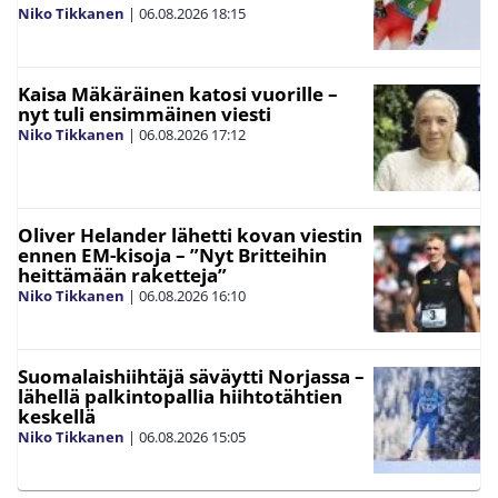
Niko Tikkanen
|
06.08.2026
18:15
Kaisa Mäkäräinen katosi vuorille –
nyt tuli ensimmäinen viesti
Niko Tikkanen
|
06.08.2026
17:12
Oliver Helander lähetti kovan viestin
ennen EM-kisoja – ”Nyt Britteihin
heittämään raketteja”
Niko Tikkanen
|
06.08.2026
16:10
Suomalaishiihtäjä säväytti Norjassa –
lähellä palkintopallia hiihtotähtien
keskellä
Niko Tikkanen
|
06.08.2026
15:05