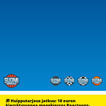
🎁 Huipputarjous jatkuu: 10 euron
kierrätysvapaa megakierros Reactoonz-