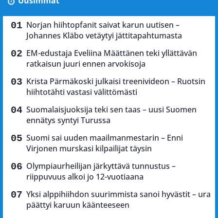
Uusimmat
Norjan hiihtopfanit saivat karun uutisen –
Johannes Kläbo vetäytyi jättitapahtumasta
EM-edustaja Eveliina Määttänen teki yllättävän
ratkaisun juuri ennen arvokisoja
Krista Pärmäkoski julkaisi treenivideon – Ruotsin
hiihtotähti vastasi välittömästi
Suomalaisjuoksija teki sen taas – uusi Suomen
ennätys syntyi Turussa
Suomi sai uuden maailmanmestarin – Enni
Virjonen murskasi kilpailijat täysin
Olympiaurheilijan järkyttävä tunnustus –
riippuvuus alkoi jo 12-vuotiaana
Yksi alppihiihdon suurimmista sanoi hyvästit – ura
päättyi karuun käänteeseen