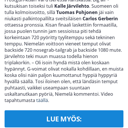
kutsukisan toiseksi tuli
Kalle Järvilehto
. Suomeen oli
tulla kolmoisvoitto, sillä
Tuomas Pohjonen
jäi vain
niukasti palkintopallilta sveitsiläisen
Carlos Gerberin
ottaessa pronssia. Kisan finaali laskettiin formaatilla,
jossa puolen tunnin jam sessioissa piti tehdä
korkeintaan 720 pyöritty tyylitemppu sekä tekninen
temppu. Niemelän voittoon vieneet temput olivat
backside 720 nosegrab-tailgrab ja backside 1080 mute.
Järvilehto teki muun muassa todella hienon
triplakorkin. – Oli isoin hyndä mistä olen koskaan
hypännyt. G-voimat olivat nokalla kohdillaan, en muista
koska olisi näin paljon kuumottanut hyppiä hyppyriä
hyvällä säällä. Tosi iloinen olen, että ländäsin temput
puhtaasti, vaikkei useampaan suuntaan
uskaltanutkaan pyöriä, Niemelä kommentoi. Video
tapahtumasta
täällä
.
LUE MYÖS: