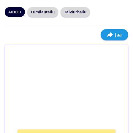
AIHEET
Lumilautailu
Talviurheilu
Jaa
1€ = 10€ arvosta
ilmaiskierroksia ilman
kierrätystä!
Talleta 1€
Saat heti 50 ilmaiskierrosta Tuohi 1000 -
peliin (arvo 0,20€ per kierros)!
Ei kierrätysvaatimusta!