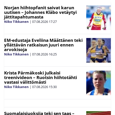
Norjan hiihtopfanit saivat karun
uutisen – Johannes Kläbo vetäytyi
jättitapahtumasta
Niko Tikkanen
|
07.08.2026
17:27
EM-edustaja Eveliina Määttänen teki
yllättävän ratkaisun juuri ennen
arvokisoja
Niko Tikkanen
|
07.08.2026
16:25
Krista Pärmäkoski julkaisi
treenivideon – Ruotsin hiihtotähti
vastasi välittömästi
Niko Tikkanen
|
07.08.2026
15:30
Suomalaisjuoksija teki sen taas –