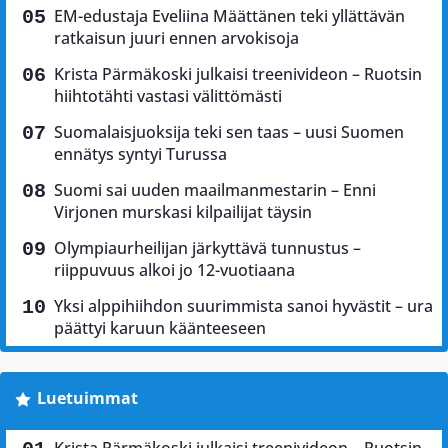
EM-edustaja Eveliina Määttänen teki yllättävän
ratkaisun juuri ennen arvokisoja
Krista Pärmäkoski julkaisi treenivideon – Ruotsin
hiihtotähti vastasi välittömästi
Suomalaisjuoksija teki sen taas – uusi Suomen
ennätys syntyi Turussa
Suomi sai uuden maailmanmestarin – Enni
Virjonen murskasi kilpailijat täysin
Olympiaurheilijan järkyttävä tunnustus –
riippuvuus alkoi jo 12-vuotiaana
Yksi alppihiihdon suurimmista sanoi hyvästit – ura
päättyi karuun käänteeseen
Luetuimmat