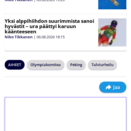
Yksi alppihiihdon suurimmista sanoi
hyvästit – ura päättyi karuun
käänteeseen
Niko Tikkanen
|
06.08.2026
18:15
AIHEET
Olympiakomitea
Peking
Talviurheilu
Jaa
1€ = 10€ arvosta
ilmaiskierroksia ilman
kierrätystä!