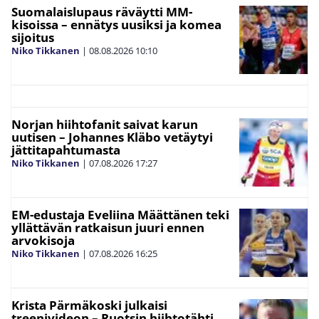
Suomalaislupaus räväytti MM-
kisoissa – ennätys uusiksi ja komea
sijoitus
Niko Tikkanen
|
08.08.2026
10:10
Norjan hiihtofanit saivat karun
uutisen – Johannes Kläbo vetäytyi
jättitapahtumasta
Niko Tikkanen
|
07.08.2026
17:27
EM-edustaja Eveliina Määttänen teki
yllättävän ratkaisun juuri ennen
arvokisoja
Niko Tikkanen
|
07.08.2026
16:25
Krista Pärmäkoski julkaisi
treenivideon – Ruotsin hiihtotähti