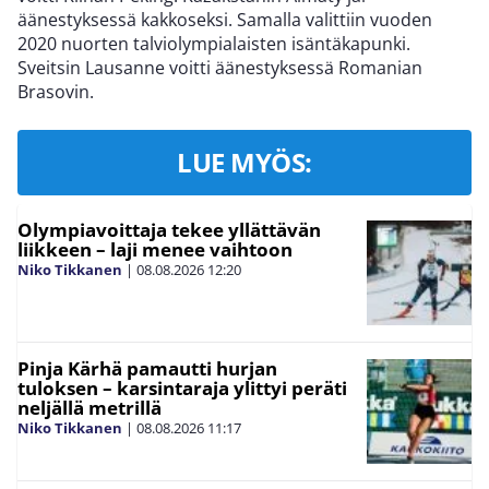
äänestyksessä kakkoseksi. Samalla valittiin vuoden
2020 nuorten talviolympialaisten isäntäkapunki.
Sveitsin Lausanne voitti äänestyksessä Romanian
Brasovin.
LUE MYÖS:
Olympiavoittaja tekee yllättävän
liikkeen – laji menee vaihtoon
Niko Tikkanen
|
08.08.2026
12:20
Pinja Kärhä pamautti hurjan
tuloksen – karsintaraja ylittyi peräti
neljällä metrillä
Niko Tikkanen
|
08.08.2026
11:17