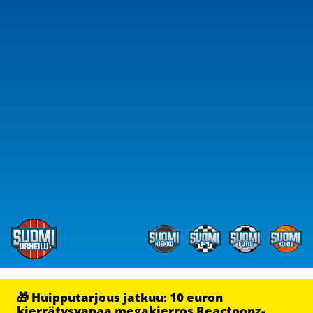
🎁 Huipputarjous jatkuu: 10 euron
kierrätysvapaa megakierros Reactoonz-