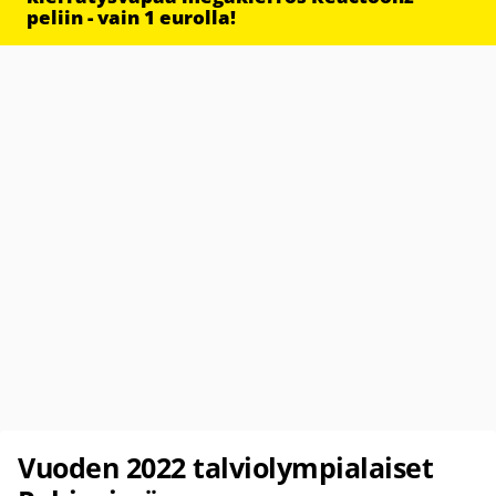
peliin - vain 1 eurolla!
Vuoden 2022 talviolympialaiset