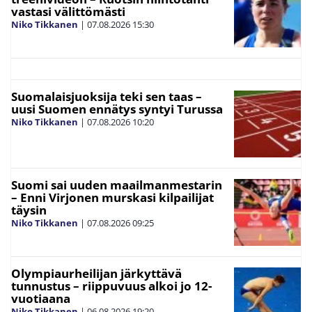
vastasi välittömästi
Niko Tikkanen
|
07.08.2026
15:30
Suomalaisjuoksija teki sen taas –
uusi Suomen ennätys syntyi Turussa
Niko Tikkanen
|
07.08.2026
10:20
Suomi sai uuden maailmanmestarin
– Enni Virjonen murskasi kilpailijat
täysin
Niko Tikkanen
|
07.08.2026
09:25
Olympiaurheilijan järkyttävä
tunnustus – riippuvuus alkoi jo 12-
vuotiaana
Niko Tikkanen
|
06.08.2026
19:20