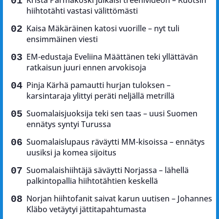
Krista Pärmäkoski julkaisi treenivideon – Ruotsin
hiihtotähti vastasi välittömästi
Kaisa Mäkäräinen katosi vuorille – nyt tuli
ensimmäinen viesti
EM-edustaja Eveliina Määttänen teki yllättävän
ratkaisun juuri ennen arvokisoja
Pinja Kärhä pamautti hurjan tuloksen –
karsintaraja ylittyi peräti neljällä metrillä
Suomalaisjuoksija teki sen taas – uusi Suomen
ennätys syntyi Turussa
Suomalaislupaus räväytti MM-kisoissa – ennätys
uusiksi ja komea sijoitus
Suomalaishiihtäjä säväytti Norjassa – lähellä
palkintopallia hiihtotähtien keskellä
Norjan hiihtofanit saivat karun uutisen – Johannes
Kläbo vetäytyi jättitapahtumasta