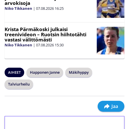
arvokisoja
Niko Tikkanen
|
07.08.2026
16:25
Krista Pärmäkoski julkaisi
treenivideon – Ruotsin hiihtotähti
vastasi välittömästi
Niko Tikkanen
|
07.08.2026
15:30
AIHEET
Happonen Janne
Mäkihyppy
Talviurheilu
Jaa
1€ = 10€ arvosta