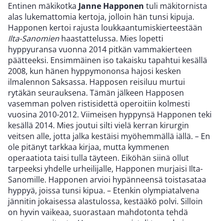
Entinen mäkikotka
Janne Happonen
tuli mäkitornista
alas lukemattomia kertoja, jolloin hän tunsi kipuja.
Happonen kertoi rajusta loukkaantumiskierteestään
Ilta-Sanomien
haastattelussa. Mies lopetti
hyppyuransa vuonna 2014 pitkän vammakierteen
päätteeksi. Ensimmäinen iso takaisku tapahtui kesällä
2008, kun hänen hyppymononsa hajosi kesken
ilmalennon Saksassa. Happosen reisiluu murtui
rytäkän seurauksena. Tämän jälkeen Happosen
vasemman polven ristisidettä operoitiin kolmesti
vuosina 2010-2012. Viimeisen hyppynsä Happonen teki
kesällä 2014. Mies joutui silti vielä kerran kirurgin
veitsen alle, jotta jalka kestäisi myöhemmällä iällä. – En
ole pitänyt tarkkaa kirjaa, mutta kymmenen
operaatiota taisi tulla täyteen. Eiköhän siinä ollut
tarpeeksi yhdelle urheilijalle, Happonen murjaisi Ilta-
Sanomille. Happonen arvioi hypänneensä toistasataa
hyppyä, joissa tunsi kipua. – Etenkin olympiatalvena
jännitin jokaisessa alastulossa, kestääkö polvi. Silloin
on hyvin vaikeaa, suorastaan mahdotonta tehdä