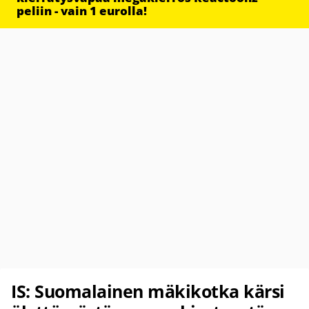
peliin - vain 1 eurolla!
IS: Suomalainen mäkikotka kärsi