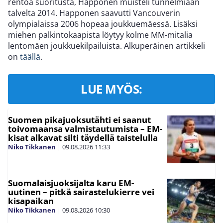
rentoa suoritusta, Happonen muisteli tunnelmiaan
talvelta 2014. Happonen saavutti Vancouverin
olympialaissa 2006 hopeaa joukkuemäessä. Lisäksi
miehen palkintokaapista löytyy kolme MM-mitalia
lentomäen joukkuekilpailuista. Alkuperäinen artikkeli
on
täällä
.
LUE MYÖS:
Suomen pikajuoksutähti ei saanut
toivomaansa valmistautumista – EM-
kisat alkavat silti täydellä taistelulla
Niko Tikkanen
|
09.08.2026
11:33
Suomalaisjuoksijalta karu EM-
uutinen – pitkä sairastelukierre vei
kisapaikan
Niko Tikkanen
|
09.08.2026
10:30