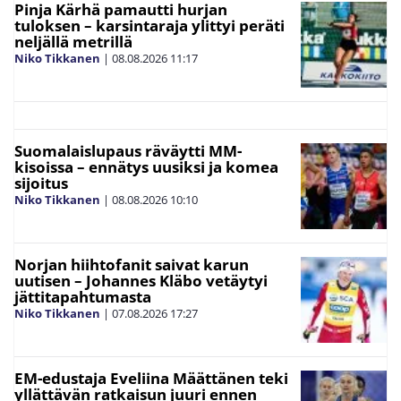
Pinja Kärhä pamautti hurjan
tuloksen – karsintaraja ylittyi peräti
neljällä metrillä
Niko Tikkanen
|
08.08.2026
11:17
Suomalaislupaus räväytti MM-
kisoissa – ennätys uusiksi ja komea
sijoitus
Niko Tikkanen
|
08.08.2026
10:10
Norjan hiihtofanit saivat karun
uutisen – Johannes Kläbo vetäytyi
jättitapahtumasta
Niko Tikkanen
|
07.08.2026
17:27
EM-edustaja Eveliina Määttänen teki
yllättävän ratkaisun juuri ennen