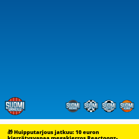
🎁 Huipputarjous jatkuu: 10 euron
kierrätysvapaa megakierros Reactoonz-