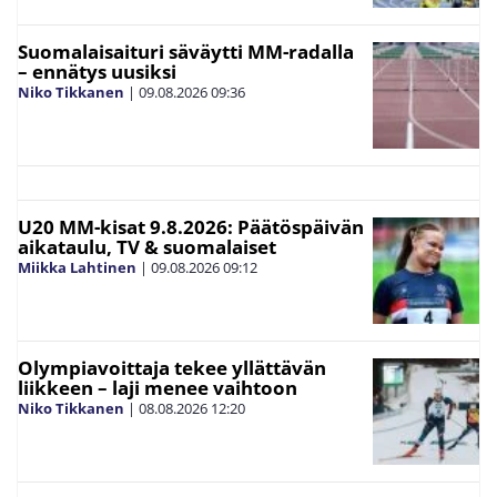
Suomalaisaituri säväytti MM-radalla
– ennätys uusiksi
Niko Tikkanen
|
09.08.2026
09:36
U20 MM-kisat 9.8.2026: Päätöspäivän
aikataulu, TV & suomalaiset
Miikka Lahtinen
|
09.08.2026
09:12
Olympiavoittaja tekee yllättävän
liikkeen – laji menee vaihtoon
Niko Tikkanen
|
08.08.2026
12:20