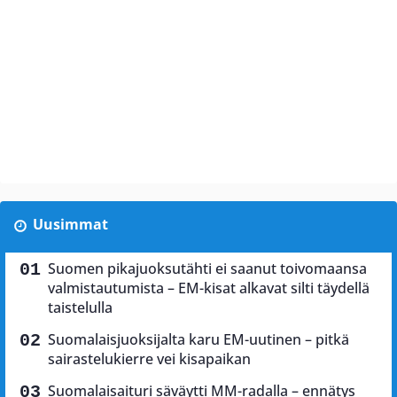
Uusimmat
Suomen pikajuoksutähti ei saanut toivomaansa
valmistautumista – EM-kisat alkavat silti täydellä
taistelulla
Suomalaisjuoksijalta karu EM-uutinen – pitkä
sairastelukierre vei kisapaikan
Suomalaisaituri säväytti MM-radalla – ennätys