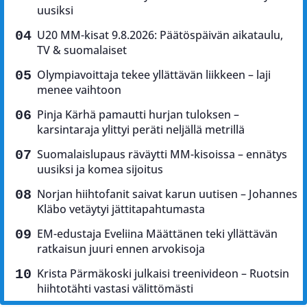
uusiksi
U20 MM-kisat 9.8.2026: Päätöspäivän aikataulu,
TV & suomalaiset
Olympiavoittaja tekee yllättävän liikkeen – laji
menee vaihtoon
Pinja Kärhä pamautti hurjan tuloksen –
karsintaraja ylittyi peräti neljällä metrillä
Suomalaislupaus räväytti MM-kisoissa – ennätys
uusiksi ja komea sijoitus
Norjan hiihtofanit saivat karun uutisen – Johannes
Kläbo vetäytyi jättitapahtumasta
EM-edustaja Eveliina Määttänen teki yllättävän
ratkaisun juuri ennen arvokisoja
Krista Pärmäkoski julkaisi treenivideon – Ruotsin
hiihtotähti vastasi välittömästi