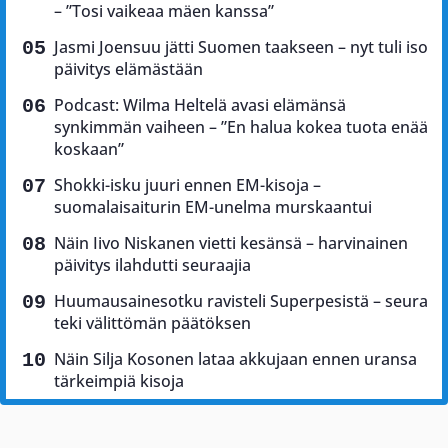
– ”Tosi vaikeaa mäen kanssa”
Jasmi Joensuu jätti Suomen taakseen – nyt tuli iso
päivitys elämästään
Podcast: Wilma Heltelä avasi elämänsä
synkimmän vaiheen – ”En halua kokea tuota enää
koskaan”
Shokki-isku juuri ennen EM-kisoja –
suomalaisaiturin EM-unelma murskaantui
Näin Iivo Niskanen vietti kesänsä – harvinainen
päivitys ilahdutti seuraajia
Huumausainesotku ravisteli Superpesistä – seura
teki välittömän päätöksen
Näin Silja Kosonen lataa akkujaan ennen uransa
tärkeimpiä kisoja