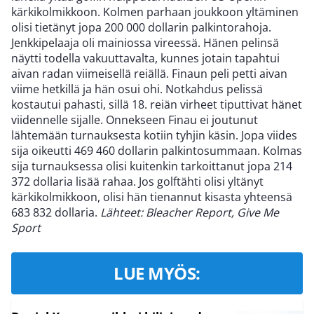
kärkikolmikkoon. Kolmen parhaan joukkoon yltäminen
olisi tietänyt jopa 200 000 dollarin palkintorahoja.
Jenkkipelaaja oli mainiossa vireessä. Hänen pelinsä
näytti todella vakuuttavalta, kunnes jotain tapahtui
aivan radan viimeisellä reiällä. Finaun peli petti aivan
viime hetkillä ja hän osui ohi. Notkahdus pelissä
kostautui pahasti, sillä 18. reiän virheet tiputtivat hänet
viidennelle sijalle. Onnekseen Finau ei joutunut
lähtemään turnauksesta kotiin tyhjin käsin. Jopa viides
sija oikeutti 469 460 dollarin palkintosummaan. Kolmas
sija turnauksessa olisi kuitenkin tarkoittanut jopa 214
372 dollaria lisää rahaa. Jos golftähti olisi yltänyt
kärkikolmikkoon, olisi hän tienannut kisasta yhteensä
683 832 dollaria.
Lähteet: Bleacher Report, Give Me
Sport
LUE MYÖS: