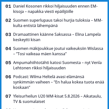
Daniel Kosonen rikkoi hiljaisuuden ennen EM-
kisoja – napakka viesti epäilijöille
Suomen superlupaus takoi hurjia tuloksia – MM-
kulta entistä lähempänä
Dramaattinen käänne Saksassa – Elina Lampela
keskeytti kisan
Suomen mäkijoukkue joutui vaikeuksiin Wislassa
– ”Tosi vaikeaa mäen kanssa”
Ampumahiihtotähti katosi Suomesta – nyt Venla
Lehtonen rikkoi hiljaisuuden
Podcast: Wilma Heltelä avasi elämänsä
synkimmän vaiheen – ”En halua kokea tuota enää
koskaan”
Yleisurheilun U20 MM-kisat 5.8.2026 – Aikataulu,
TV & suomalaiset