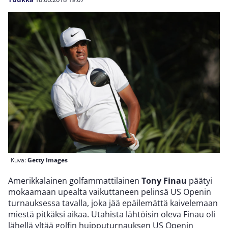
Kuva:
Getty Images
Amerikkalainen golfammattilainen
Tony Finau
päätyi
mokaamaan upealta vaikuttaneen pelinsä US Openin
turnauksessa tavalla, joka jää epäilemättä kaivelemaan
miestä pitkäksi aikaa. Utahista lähtöisin oleva Finau oli
lähellä yltää golfin huipputurnauksen US Openin