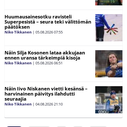
Huumausainesotku ravisteli
Superpesistä – seura teki välittömän
päätöksen
Niko Tikkanen
|
05.08.2026
07:55
Näin Silja Kosonen lataa akkujaan
ennen uransa tärkeimpiä kisoja
Niko Tikkanen
|
05.08.2026
06:51
Näin Iivo Niskanen vietti kesänsä –
harvinainen päivitys ilahdutti
seuraajia
Niko Tikkanen
|
04.08.2026
21:10