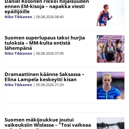
Daniel Kosonen rikkoi hiljaisuuden
ennen EM-kisoja – napakka viesti
epäilijöille
Niko Tikkanen
|
06.08.2026
08:40
Suomen superlupaus takoi hurjia
tuloksia – MM-kulta entistä
lähempänä
Niko Tikkanen
|
06.08.2026
07:45
Dramaattinen käänne Saksassa –
Elina Lampela keskeytti kisan
Niko Tikkanen
|
05.08.2026
21:29
Suomen mäkijoukkue joutui
vaikeuksiin Wislassa – ”Tosi vaikeaa