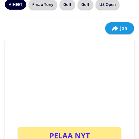
AIHEET
Finau Tony
Golf
Golf
US Open
Jaa
1€ = 10€ arvosta
ilmaiskierroksia ilman
kierrätystä!
Talleta 1€
Saat heti 50 ilmaiskierrosta Tuohi 1000 -
peliin (arvo 0,20€ per kierros)!
Ei kierrätysvaatimusta!
PELAA NYT