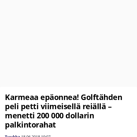
Karmeaa epäonnea! Golftähden
peli petti viimeisellä reiällä –
menetti 200 000 dollarin
palkintorahat
Tuukka
18.06.2018
19:07