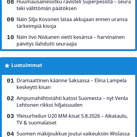
Huumausainesotku ravisteli Superpesistä – seura
teki välittömän päätöksen
Näin Silja Kosonen lataa akkujaan ennen uransa
tärkeimpiä kisoja
Näin Iivo Niskanen vietti kesänsä – harvinainen
päivitys ilahdutti seuraajia
Luetuimmat
Dramaattinen käänne Saksassa – Elina Lampela
keskeytti kisan
Ampumahiihtotähti katosi Suomesta – nyt Venla
Lehtonen rikkoi hiljaisuuden
Yleisurheilun U20 MM-kisat 5.8.2026 – Aikataulu,
TV & suomalaiset
Suomen mäkijoukkue joutui vaikeuksiin Wislassa