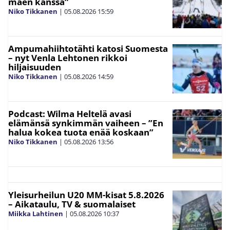
mäen kanssa”
Niko Tikkanen
|
05.08.2026
15:59
Ampumahiihtotähti katosi Suomesta
– nyt Venla Lehtonen rikkoi
hiljaisuuden
Niko Tikkanen
|
05.08.2026
14:59
Podcast: Wilma Heltelä avasi
elämänsä synkimmän vaiheen – ”En
halua kokea tuota enää koskaan”
Niko Tikkanen
|
05.08.2026
13:56
Yleisurheilun U20 MM-kisat 5.8.2026
– Aikataulu, TV & suomalaiset
Miikka Lahtinen
|
05.08.2026
10:37