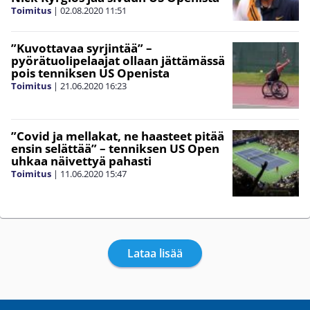
Toimitus
|
02.08.2020
11:51
”Kuvottavaa syrjintää” –
pyörätuolipelaajat ollaan jättämässä
pois tenniksen US Openista
Toimitus
|
21.06.2020
16:23
”Covid ja mellakat, ne haasteet pitää
ensin selättää” – tenniksen US Open
uhkaa näivettyä pahasti
Toimitus
|
11.06.2020
15:47
Lataa lisää