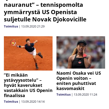
nauranut” – tennispomolta
ymmärrystä US Openista
suljetulle Novak Djokovicille
Toimitus
|
13.09.2020
21:29
Naomi Osaka vei US
”Ei mikään
Openin voiton –
ystävyysottelu” –
eniten puhuttivat
hyvät kaverukset
kasvomaskit
vastakkain US Openin
Toimitus
|
13.09.2020
11:24
finaalissa
Toimitus
|
13.09.2020
14:14