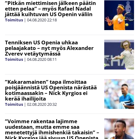
”Pitkän miettimisen jälkeen päätin
etten pelaa” – myös Rafael Nadal
jättää kuihtuvan US Openin väliin
Toimitus
|
04.08.2020
22:18
Tenniksen US Openia uhkaa
pelaajakato – nyt myös Alexander
Zverev vetäytymässä
Toimitus
|
04.08.2020
08:11
”Kakaramainen” tapa ilmoittaa
poisjäännistä US Openista närästää
kotimaassakin – Nick Kyrgios ei
kerää ihailijoita
Toimitus
|
02.08.2020
20:32
”Voimme rakentaa lajimme
uudestaan, mutta emme saa
menetettyjä ihmishenkiä takaisin” –
Nick Kyrgios jää sivuun US Openista