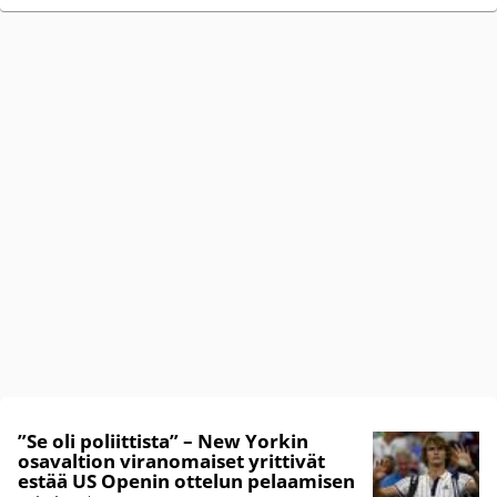
”Se oli poliittista” – New Yorkin
osavaltion viranomaiset yrittivät
estää US Openin ottelun pelaamisen