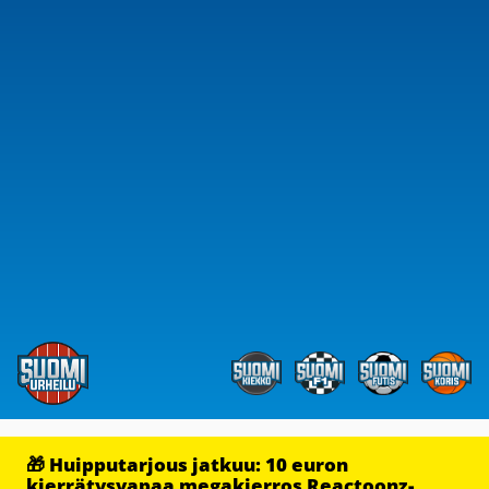
🎁 Huipputarjous jatkuu: 10 euron
kierrätysvapaa megakierros Reactoonz-