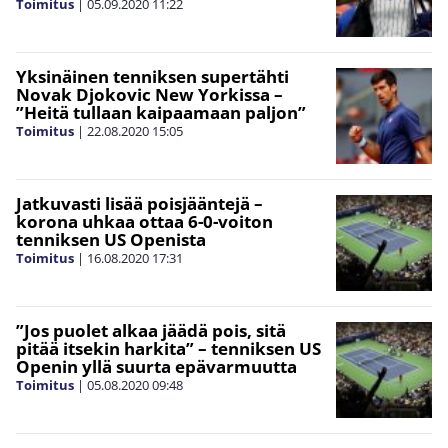
Toimitus
|
05.09.2020
11:22
Yksinäinen tenniksen supertähti
Novak Djokovic New Yorkissa –
”Heitä tullaan kaipaamaan paljon”
Toimitus
|
22.08.2020
15:05
Jatkuvasti lisää poisjääntejä –
korona uhkaa ottaa 6-0-voiton
tenniksen US Openista
Toimitus
|
16.08.2020
17:31
”Jos puolet alkaa jäädä pois, sitä
pitää itsekin harkita” – tenniksen US
Openin yllä suurta epävarmuutta
Toimitus
|
05.08.2020
09:48