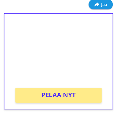
Jaa
1€ = 10€ arvosta
ilmaiskierroksia ilman
kierrätystä!
Talleta 1€
Saat heti 50 ilmaiskierrosta Tuohi 1000 -
peliin (arvo 0,20€ per kierros)!
Ei kierrätysvaatimusta!
PELAA NYT