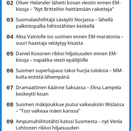
Oliver Helander lähetti kovan viestin ennen EM-
kisoja – ”Nyt Britteihin heittämään raketteja”
Suomalaishiihtäjä säväytti Norjassa – lähellä
palkintopallia hiihtotähtien keskellä
Alisa Vainiolle iso uutinen ennen EM-maratonia –
suuri haastaja vetäytyy kisasta
Daniel Kosonen rikkoi hiljaisuuden ennen EM-
kisoja – napakka viesti epäilijöille
Suomen superlupaus takoi hurjia tuloksia – MM-
kulta entistä lähempänä
Dramaattinen käänne Saksassa – Elina Lampela
keskeytti kisan
Suomen mäkijoukkue joutui vaikeuksiin Wislassa
– ”Tosi vaikeaa mäen kanssa”
Ampumahiihtotähti katosi Suomesta – nyt Venla
Lehtonen rikkoi hiljaisuuden