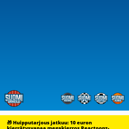
🎁 Huipputarjous jatkuu: 10 euron
kierrätysvapaa megakierros Reactoonz-