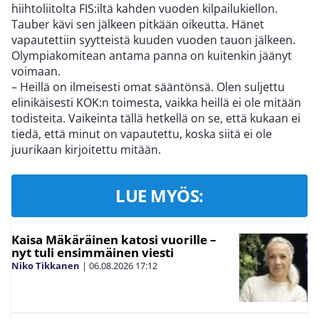
hiihtoliitolta FIS:iltä kahden vuoden kilpailukiellon.
Tauber kävi sen jälkeen pitkään oikeutta. Hänet
vapautettiin syytteistä kuuden vuoden tauon jälkeen.
Olympiakomitean antama panna on kuitenkin jäänyt
voimaan.
– Heillä on ilmeisesti omat sääntönsä. Olen suljettu
elinikäisesti KOK:n toimesta, vaikka heillä ei ole mitään
todisteita. Vaikeinta tällä hetkellä on se, että kukaan ei
tiedä, että minut on vapautettu, koska siitä ei ole
juurikaan kirjoitettu mitään.
LUE MYÖS:
Kaisa Mäkäräinen katosi vuorille –
nyt tuli ensimmäinen viesti
Niko Tikkanen
|
06.08.2026
17:12