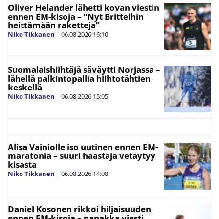
Oliver Helander lähetti kovan viestin
ennen EM-kisoja – ”Nyt Britteihin
heittämään raketteja”
Niko Tikkanen
|
06.08.2026
16:10
Suomalaishiihtäjä säväytti Norjassa –
lähellä palkintopallia hiihtotähtien
keskellä
Niko Tikkanen
|
06.08.2026
15:05
Alisa Vainiolle iso uutinen ennen EM-
maratonia – suuri haastaja vetäytyy
kisasta
Niko Tikkanen
|
06.08.2026
14:08
Daniel Kosonen rikkoi hiljaisuuden
ennen EM-kisoja – napakka viesti