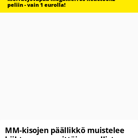
peliin - vain 1 eurolla!
MM-kisojen päällikkö muistelee