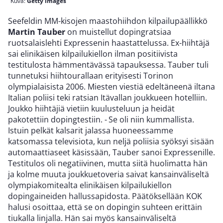
Kuva:
Getty Images
Seefeldin MM-kisojen maastohiihdon kilpailupäällikkö
Martin Tauber
on muistellut dopingratsiaa
ruotsalaislehti Expressenin haastattelussa. Ex-hiihtäjä
sai elinikäisen kilpailukiellon ilman positiivista
testitulosta hämmentävässä tapauksessa. Tauber tuli
tunnetuksi hiihtourallaan erityisesti Torinon
olympialaisista 2006. Miesten viestiä edeltäneenä iltana
Italian poliisi teki ratsian Itävallan joukkueen hotelliin.
Joukko hiihtäjiä vietiin kuulusteluun ja heidät
pakotettiin dopingtestiin. - Se oli niin kummallista.
Istuin pelkät kalsarit jalassa huoneessamme
katsomassa televisiota, kun neljä poliisia syöksyi sisään
automaattiaseet käsissään, Tauber sanoi Expressenille.
Testitulos oli negatiivinen, mutta siitä huolimatta hän
ja kolme muuta joukkuetoveria saivat kansainväliseltä
olympiakomitealta elinikäisen kilpailukiellon
dopingaineiden hallussapidosta. Päätöksellään KOK
halusi osoittaa, että se on dopingin suhteen erittäin
tiukalla linjalla. Hän sai myös kansainväliseltä