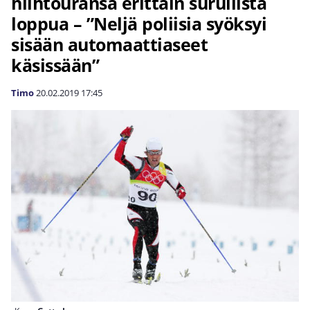
hiihtouransa erittäin surullista
loppua – ”Neljä poliisia syöksyi
sisään automaattiaseet
käsissään”
Timo
20.02.2019
17:45