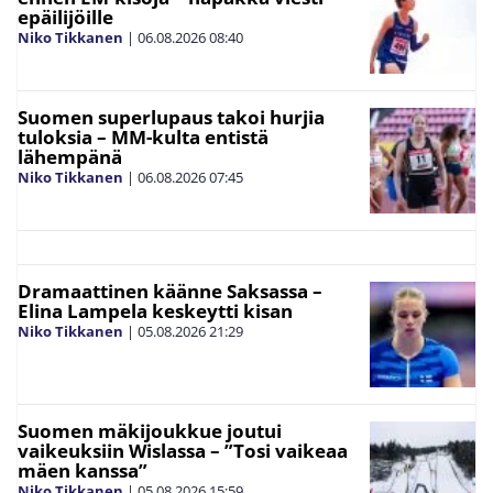
epäilijöille
Niko Tikkanen
|
06.08.2026
08:40
Suomen superlupaus takoi hurjia
tuloksia – MM-kulta entistä
lähempänä
Niko Tikkanen
|
06.08.2026
07:45
Dramaattinen käänne Saksassa –
Elina Lampela keskeytti kisan
Niko Tikkanen
|
05.08.2026
21:29
Suomen mäkijoukkue joutui
vaikeuksiin Wislassa – ”Tosi vaikeaa
mäen kanssa”
Niko Tikkanen
|
05.08.2026
15:59