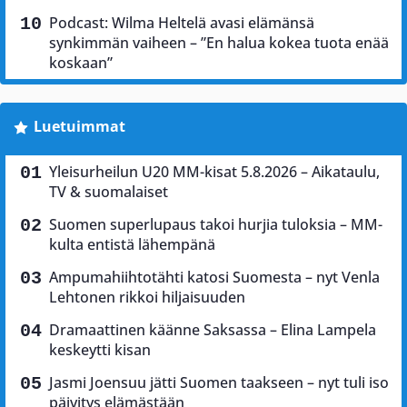
Podcast: Wilma Heltelä avasi elämänsä
synkimmän vaiheen – ”En halua kokea tuota enää
koskaan”
Luetuimmat
Yleisurheilun U20 MM-kisat 5.8.2026 – Aikataulu,
TV & suomalaiset
Suomen superlupaus takoi hurjia tuloksia – MM-
kulta entistä lähempänä
Ampumahiihtotähti katosi Suomesta – nyt Venla
Lehtonen rikkoi hiljaisuuden
Dramaattinen käänne Saksassa – Elina Lampela
keskeytti kisan
Jasmi Joensuu jätti Suomen taakseen – nyt tuli iso
päivitys elämästään