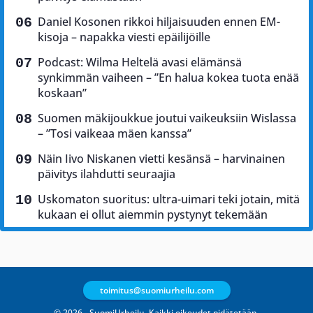
Daniel Kosonen rikkoi hiljaisuuden ennen EM-
kisoja – napakka viesti epäilijöille
Podcast: Wilma Heltelä avasi elämänsä
synkimmän vaiheen – ”En halua kokea tuota enää
koskaan”
Suomen mäkijoukkue joutui vaikeuksiin Wislassa
– ”Tosi vaikeaa mäen kanssa”
Näin Iivo Niskanen vietti kesänsä – harvinainen
päivitys ilahdutti seuraajia
Uskomaton suoritus: ultra-uimari teki jotain, mitä
kukaan ei ollut aiemmin pystynyt tekemään
toimitus@suomiurheilu.com
© 2026 - SuomiUrheilu. Kaikki oikeudet pidätetään.