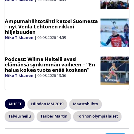
Ampumahiihtotähti katosi Suomesta
– nyt Venla Lehtonen rikkoi
hiljaisuuden
Niko Tikkanen
|
05.08.2026
14:59
Podcast: Wilma Heltelä avasi
elämänsä synkimmän vaiheen – ”En
halua kokea tuota enää koskaan”
Niko Tikkanen
|
05.08.2026
13:56
AIHEET
Hiihdon MM 2019
Maastohiihto
Talviurheilu
Tauber Martin
Torinon olympialaiset