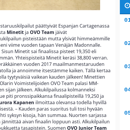
aruuskilpailut päättyivät Espanjan Cartagenassa
sta
Minetit
ja
OVO Team
jäivät
kukilpailun pisteistään mutta ylsivät himmeämmille
meni viime vuoden tapaan Venäjän Madonnalle.
isun Minetit sai finaalissa pisteet 19,350 eli
än. Yhteispisteitä Minetit keräsi 38,800 verran.
 peräkkäinen vuoden 2017 maailmanmestaruuden
 matolla ja annoimme itsestämme kaiken. Tällä kertaa
lla tyytyväisiä vaikean kauden jälkeen! Minettien
 Olarin Voimistelijoiden OVO Team palasi MM-
en sijan jälkeen. Alkukilpailussa kolmanneksi
ue piti pronssipaikkansa finaalipisteillä 19,250 ja
urora Kapanen
ilmoittaa olevansa todella hyvillä
sestä. – Kauden paras suoritus tuli tosi hyvään
ohti syksyn kisoja, hän summaa. Nuorten sarjassa
ännittää aivan finaalin loppuun asti. Alkukilpailun
 joukkuetta tasapistein. Suomen
OVO Junior Team