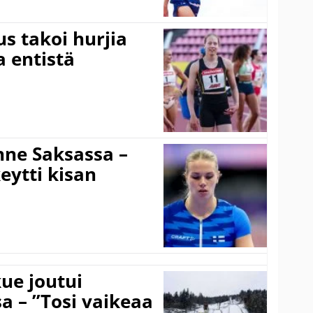
s takoi hurjia
a entistä
ne Saksassa –
eytti kisan
ue joutui
a – ”Tosi vaikeaa