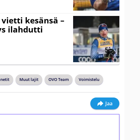
vietti kesänsä –
s ilahdutti
netit
Muut lajit
OVO Team
Voimistelu
Jaa
ilmaiskierroksia ilman