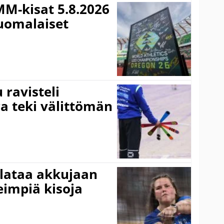
MM-kisat 5.8.2026
suomalaiset
ravisteli
ra teki välittömän
 lataa akkujaan
impiä kisoja