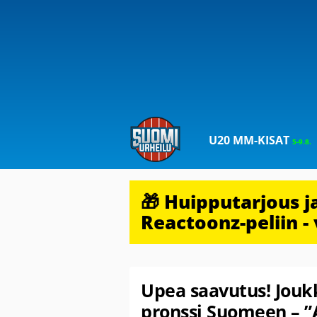
U20 MM-KISAT
5-9.8.
🎁 Huipputarjous 
Reactoonz-peliin - 
Upea saavutus! Jouk
pronssi Suomeen – 