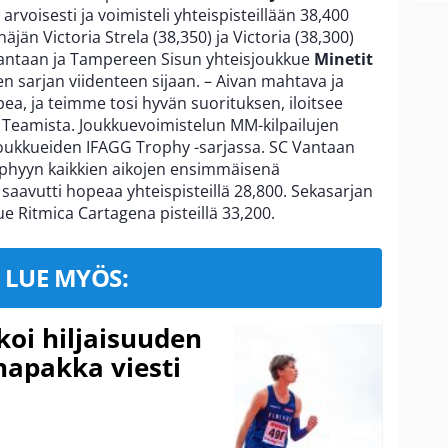
 arvoisesti ja voimisteli yhteispisteillään 38,400
än Victoria Strela (38,350) ja Victoria (38,300)
C Vantaan ja Tampereen Sisun yhteisjoukkue
Minetit
ten sarjan viidenteen sijaan. – Aivan mahtava ja
pea, ja teimme tosi hyvän suorituksen, iloitsee
 Teamista. Joukkuevoimistelun MM-kilpailujen
joukkueiden IFAGG Trophy -sarjassa. SC Vantaan
ophyyn kaikkien aikojen ensimmäisenä
aavutti hopeaa yhteispisteillä 28,800. Sekasarjan
ue Ritmica Cartagena pisteillä 33,200.
LUE MYÖS:
koi hiljaisuuden
napakka viesti