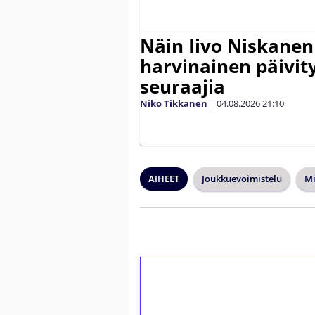
Näin Iivo Niskanen 
harvinainen päivity
seuraajia
Niko Tikkanen
|
04.08.2026
21:10
AIHEET
Joukkuevoimistelu
Mi
1€ = 10€ arvosta 
kierrätystä!