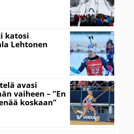
 katosi
nla Lehtonen
telä avasi
än vaiheen – ”En
 enää koskaan”