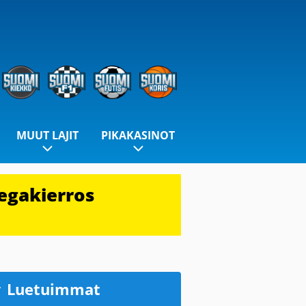
MUUT LAJIT
PIKAKASINOT
egakierros
Luetuimmat