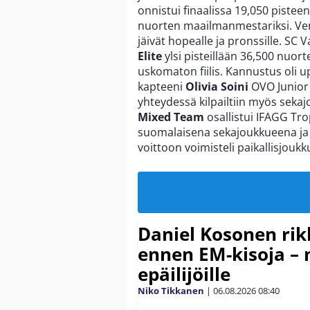
onnistui finaalissa 19,050 pisteen
nuorten maailmanmestariksi. Venäj
jäivät hopealle ja pronssille. S
Elite
ylsi pisteillään 36,500 nuor
uskomaton fiilis. Kannustus oli u
kapteeni
Olivia Soini
OVO Junior
yhteydessä kilpailtiin myös seka
Mixed Team
osallistui IFAGG Tr
suomalaisena sekajoukkueena ja s
voittoon voimisteli paikallisjoukk
Daniel Kosonen rik
ennen EM-kisoja – 
epäilijöille
Niko Tikkanen
|
06.08.2026
08:40