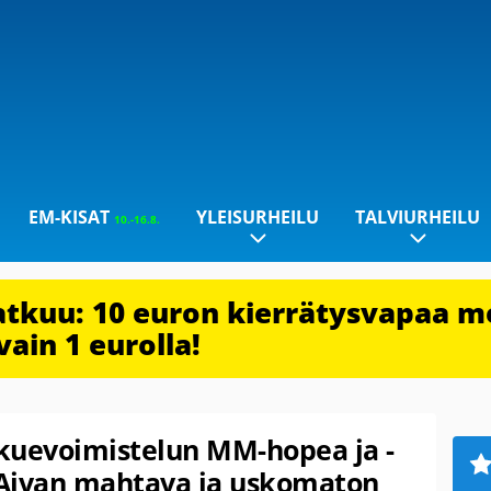
EM-KISAT
YLEISURHEILU
TALVIURHEILU
10.-16.8.
jatkuu: 10 euron kierrätysvapaa m
vain 1 eurolla!
kuevoimistelun MM-hopea ja -
”Aivan mahtava ja uskomaton