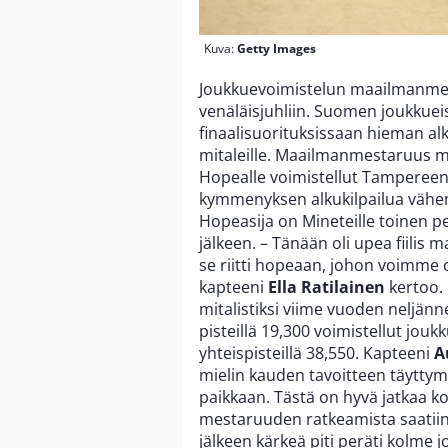
Kuva:
Getty Images
Joukkuevoimistelun maailmanmest
venäläisjuhliin. Suomen joukkuei
finaalisuorituksissaan hieman al
mitaleille. Maailmanmestaruus 
Hopealle voimistellut Tampereen S
kymmenyksen alkukilpailua vähemm
Hopeasija on Mineteille toinen
jälkeen. – Tänään oli upea fiilis
se riitti hopeaan, johon voimme o
kapteeni
Ella Ratilainen
kertoo.
mitalistiksi viime vuoden neljänn
pisteillä 19,300 voimistellut joukk
yhteispisteillä 38,550. Kapteeni
A
mielin kauden tavoitteen täyttymi
paikkaan. Tästä on hyvä jatkaa k
mestaruuden ratkeamista saatiin j
jälkeen kärkeä piti peräti kolme