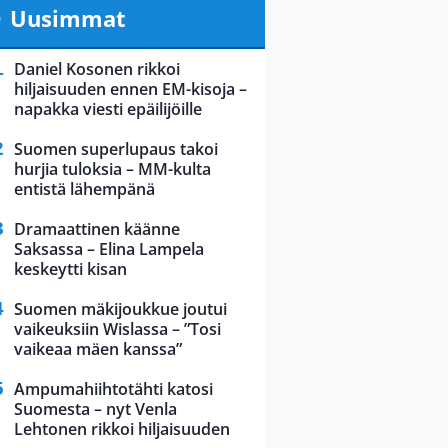
Uusimmat
Daniel Kosonen rikkoi
hiljaisuuden ennen EM-kisoja –
napakka viesti epäilijöille
Suomen superlupaus takoi
hurjia tuloksia – MM-kulta
entistä lähempänä
Dramaattinen käänne
Saksassa – Elina Lampela
keskeytti kisan
Suomen mäkijoukkue joutui
vaikeuksiin Wislassa – ”Tosi
vaikeaa mäen kanssa”
Ampumahiihtotähti katosi
Suomesta – nyt Venla
Lehtonen rikkoi hiljaisuuden