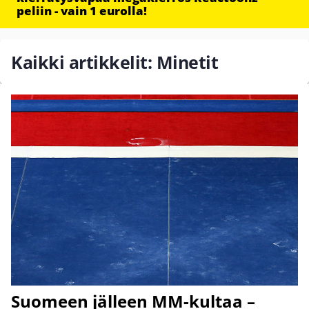
peliin - vain 1 eurolla!
Kaikki artikkelit: Minetit
Suomeen jälleen MM-kultaa –