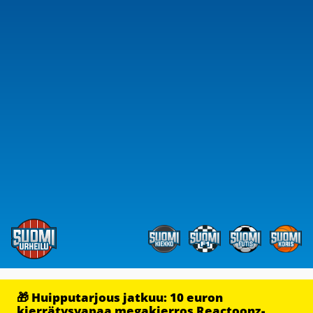
🎁 Huipputarjous jatkuu: 10 euron
kierrätysvapaa megakierros Reactoonz-