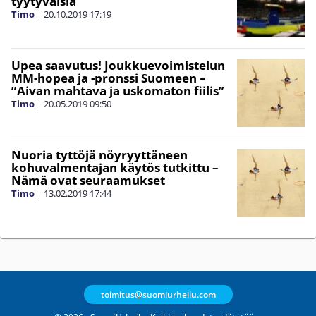
tyytyväisiä”
Timo
|
20.10.2019
17:19
Upea saavutus! Joukkuevoimistelun
MM-hopea ja -pronssi Suomeen –
”Aivan mahtava ja uskomaton fiilis”
Timo
|
20.05.2019
09:50
Nuoria tyttöjä nöyryyttäneen
kohuvalmentajan käytös tutkittu –
Nämä ovat seuraamukset
Timo
|
13.02.2019
17:44
toimitus@suomiurheilu.com