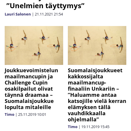
”Unelmien täyttymys”
Lauri Salonen
|
21.11.2021
21:54
Joukkuevoimistelun
Suomalaisjoukkueet
maailmancupin ja
kakkossijalta
Challenge Cupin
maailmancup-
osakilpailut olivat
finaaliin Unkariin –
täynnä draamaa –
”Haluamme antaa
Suomalaisjoukkue
katsojille vielä kerran
lopulta mitaleille
elämyksen tällä
vauhdikkaalla
Timo
|
25.11.2019
10:01
ohjelmalla”
Timo
|
19.11.2019
15:45