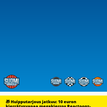
🎁 Huipputarjous jatkuu: 10 euron
kierrätysvapaa megakierros Reactoonz-