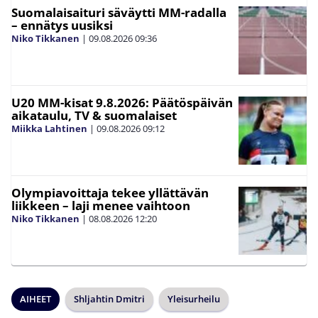
Suomalaisaituri säväytti MM-radalla
– ennätys uusiksi
Niko Tikkanen
|
09.08.2026
09:36
U20 MM-kisat 9.8.2026: Päätöspäivän
aikataulu, TV & suomalaiset
Miikka Lahtinen
|
09.08.2026
09:12
Olympiavoittaja tekee yllättävän
liikkeen – laji menee vaihtoon
Niko Tikkanen
|
08.08.2026
12:20
AIHEET
Shljahtin Dmitri
Yleisurheilu