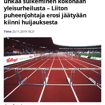
uhkaa sulkeminen kokonaan
yleisurheilusta – Liiton
puheenjohtaja erosi jäätyään
kiinni huijauksesta
Timo
23.11.2019
18:21