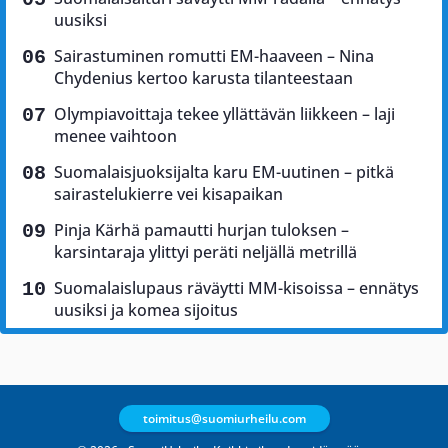
uusiksi
Sairastuminen romutti EM-haaveen – Nina
Chydenius kertoo karusta tilanteestaan
Olympiavoittaja tekee yllättävän liikkeen – laji
menee vaihtoon
Suomalaisjuoksijalta karu EM-uutinen – pitkä
sairastelukierre vei kisapaikan
Pinja Kärhä pamautti hurjan tuloksen –
karsintaraja ylittyi peräti neljällä metrillä
Suomalaislupaus räväytti MM-kisoissa – ennätys
uusiksi ja komea sijoitus
toimitus@suomiurheilu.com