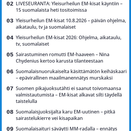
LIVESEURANTA: Yleisurheilun EM-kisat käyntiin –
15 suomalaista heti tositoimissa
Yleisurheilun EM-kisat 10.8.2026 – päivän ohjelma,
aikataulu, tv ja suomalaiset
Yleisurheilun EM-kisat 2026: Ohjelma, aikataulu,
tv, suomalaiset
Sairastuminen romutti EM-haaveen – Nina
Chydenius kertoo karusta tilanteestaan
Suomalaisnuorukaiselta käsittämätön keihäskaari
– epävirallinen maailmanennätys murskaksi
Suomen pikajuoksutähti ei saanut toivomaansa
valmistautumista – EM-kisat alkavat silti täydellä
taistelulla
Suomalaisjuoksijalta karu EM-uutinen – pitkä
sairastelukierre vei kisapaikan
Suomalaisaituri säväytti MM-radalla – ennätys