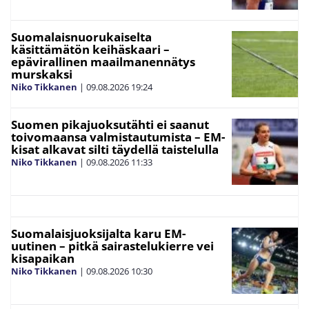
Suomalaisnuorukaiselta
käsittämätön keihäskaari –
epävirallinen maailmanennätys
murskaksi
Niko Tikkanen
|
09.08.2026
19:24
Suomen pikajuoksutähti ei saanut
toivomaansa valmistautumista – EM-
kisat alkavat silti täydellä taistelulla
Niko Tikkanen
|
09.08.2026
11:33
Suomalaisjuoksijalta karu EM-
uutinen – pitkä sairastelukierre vei
kisapaikan
Niko Tikkanen
|
09.08.2026
10:30