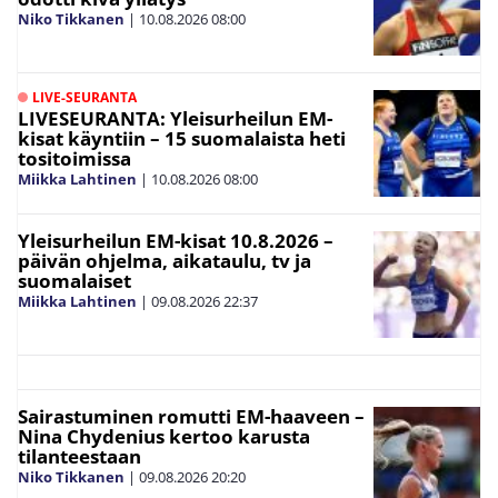
Niko Tikkanen
|
10.08.2026
08:00
LIVE-SEURANTA
LIVESEURANTA: Yleisurheilun EM-
kisat käyntiin – 15 suomalaista heti
tositoimissa
Miikka Lahtinen
|
10.08.2026
08:00
Yleisurheilun EM-kisat 10.8.2026 –
päivän ohjelma, aikataulu, tv ja
suomalaiset
Miikka Lahtinen
|
09.08.2026
22:37
Sairastuminen romutti EM-haaveen –
Nina Chydenius kertoo karusta
tilanteestaan
Niko Tikkanen
|
09.08.2026
20:20