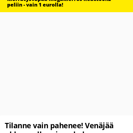
peliin - vain 1 eurolla!
Tilanne vain pahenee! Venäjää