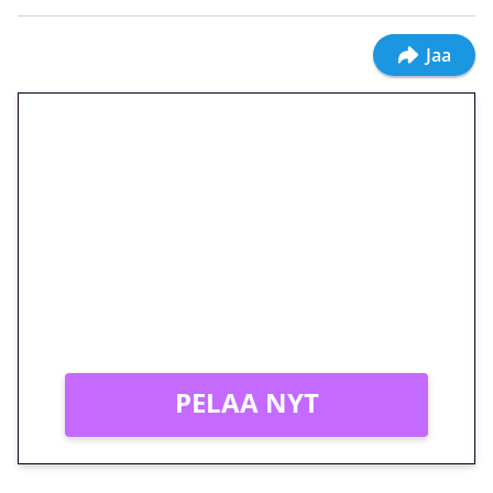
Jaa
🎁 Huipputarjous jatkuu: 10
euron kierrätysvapaa
megakierros Reactoonz-
peliin – vain 1 eurolla!
Peli: Reactoonz
Vain uusille asiakkaille!
PELAA NYT