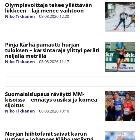
Olympiavoittaja tekee yllättävän
liikkeen – laji menee vaihtoon
Niko Tikkanen
|
08.08.2026
12:20
Pinja Kärhä pamautti hurjan
tuloksen – karsintaraja ylittyi peräti
neljällä metrillä
Niko Tikkanen
|
08.08.2026
11:17
Suomalaislupaus räväytti MM-
kisoissa – ennätys uusiksi ja komea
sijoitus
Niko Tikkanen
|
08.08.2026
10:10
Norjan hiihtofanit saivat karun
uutisen – Johannes Kläbo vetäytyi