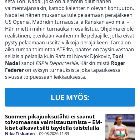
setä Toni Nadal, joka on aiemmin ollut hänen
valmentajansakin, katsoo kalenterin olevan kohtuuton.
Nadal ei hänen mukaansa tule pelaamaan peräjälkeen
US Openia, Madridin turnausta ja Ranskan avoimia. –
Hän miettii mihin turnauksiin osallistuu. Ohjelma ei ole
realistinen, etenkään vanhemmille pelaajille, jotka eivät
pysty pelaamaan useita viikkoja peräjälkeen. Tämä on
aika rumaa toimintaa ATP:lta, päätös on täysin vastaan
sellaisia pelaajia kuin Rafa tai Novak Djokovic,
Toni
Nadal
sanoi
ESPN Deportesille
. Kärkinimistä
Roger
Federer
on syksyn turnauksista joka tapauksessa
sivussa toipuessaan leikkauksesta.
LUE MYÖS:
Suomen pikajuoksutähti ei saanut
toivomaansa valmistautumista – EM-
kisat alkavat silti täydellä taistelulla
Niko Tikkanen
|
09.08.2026
11:33