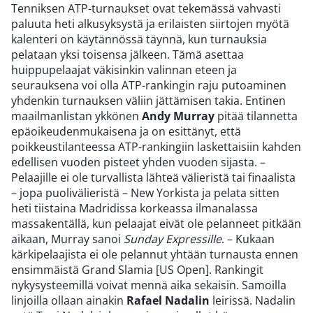
Tenniksen ATP-turnaukset ovat tekemässä vahvasti
paluuta heti alkusyksystä ja erilaisten siirtojen myötä
kalenteri on käytännössä täynnä, kun turnauksia
pelataan yksi toisensa jälkeen. Tämä asettaa
huippupelaajat väkisinkin valinnan eteen ja
seurauksena voi olla ATP-rankingin raju putoaminen
yhdenkin turnauksen väliin jättämisen takia. Entinen
maailmanlistan ykkönen
Andy Murray
pitää tilannetta
epäoikeudenmukaisena ja on esittänyt, että
poikkeustilanteessa ATP-rankingiin laskettaisiin kahden
edellisen vuoden pisteet yhden vuoden sijasta. –
Pelaajille ei ole turvallista lähteä välieristä tai finaalista
– jopa puolivälieristä – New Yorkista ja pelata sitten
heti tiistaina Madridissa korkeassa ilmanalassa
massakentällä, kun pelaajat eivät ole pelanneet pitkään
aikaan, Murray sanoi
Sunday Expressille
. – Kukaan
kärkipelaajista ei ole pelannut yhtään turnausta ennen
ensimmäistä Grand Slamia [US Open]. Rankingit
nykysysteemillä voivat mennä aika sekaisin. Samoilla
linjoilla ollaan ainakin
Rafael Nadalin
leirissä. Nadalin