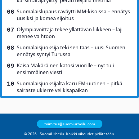
karsintaraja ylittyi peräti neljällä metrillä
Suomalaislupaus räväytti MM-kisoissa – ennätys
uusiksi ja komea sijoitus
Olympiavoittaja tekee yllättävän liikkeen – laji
menee vaihtoon
Suomalaisjuoksija teki sen taas – uusi Suomen
ennätys syntyi Turussa
Kaisa Mäkäräinen katosi vuorille – nyt tuli
ensimmäinen viesti
Suomalaisjuoksijalta karu EM-uutinen – pitkä
sairastelukierre vei kisapaikan
toimitus@suomiurheilu.com
© 2026 - SuomiUrheilu. Kaikki oikeudet pidätetään.