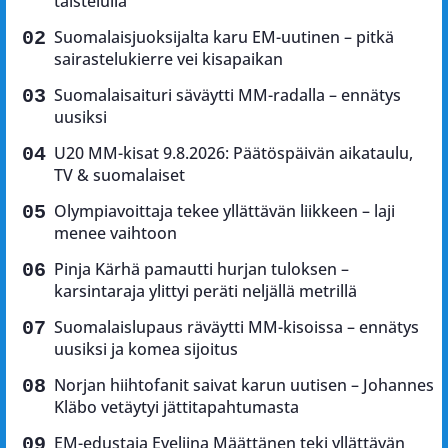
taistelulla
Suomalaisjuoksijalta karu EM-uutinen – pitkä
sairastelukierre vei kisapaikan
Suomalaisaituri säväytti MM-radalla – ennätys
uusiksi
U20 MM-kisat 9.8.2026: Päätöspäivän aikataulu,
TV & suomalaiset
Olympiavoittaja tekee yllättävän liikkeen – laji
menee vaihtoon
Pinja Kärhä pamautti hurjan tuloksen –
karsintaraja ylittyi peräti neljällä metrillä
Suomalaislupaus räväytti MM-kisoissa – ennätys
uusiksi ja komea sijoitus
Norjan hiihtofanit saivat karun uutisen – Johannes
Kläbo vetäytyi jättitapahtumasta
EM-edustaja Eveliina Määttänen teki yllättävän