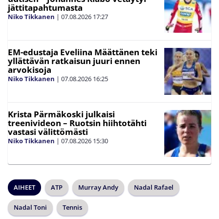
jättitapahtumasta
Niko Tikkanen
|
07.08.2026
17:27
EM-edustaja Eveliina Määttänen teki
yllättävän ratkaisun juuri ennen
arvokisoja
Niko Tikkanen
|
07.08.2026
16:25
Krista Pärmäkoski julkaisi
treenivideon – Ruotsin hiihtotähti
vastasi välittömästi
Niko Tikkanen
|
07.08.2026
15:30
AIHEET
ATP
Murray Andy
Nadal Rafael
Nadal Toni
Tennis