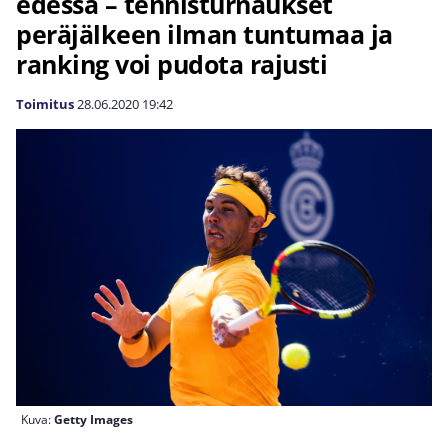
edessä – tennisturnaukset
peräjälkeen ilman tuntumaa ja
ranking voi pudota rajusti
Toimitus
28.06.2020
19:42
Kuva:
Getty Images