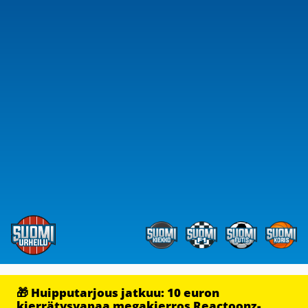
🎁 Huipputarjous jatkuu: 10 euron
kierrätysvapaa megakierros Reactoonz-