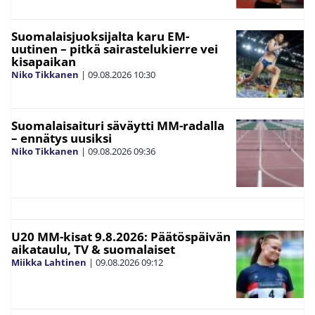
Suomalaisjuoksijalta karu EM-
uutinen – pitkä sairastelukierre vei
kisapaikan
Niko Tikkanen
|
09.08.2026
10:30
Suomalaisaituri säväytti MM-radalla
– ennätys uusiksi
Niko Tikkanen
|
09.08.2026
09:36
U20 MM-kisat 9.8.2026: Päätöspäivän
aikataulu, TV & suomalaiset
Miikka Lahtinen
|
09.08.2026
09:12