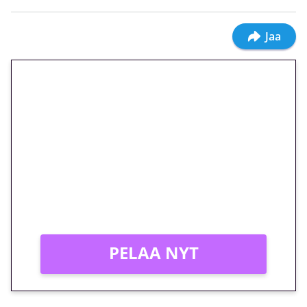
Jaa
🎁 Huipputarjous jatkuu: 10
euron kierrätysvapaa
megakierros Reactoonz-
peliin – vain 1 eurolla!
Peli: Reactoonz
Vain uusille asiakkaille!
PELAA NYT