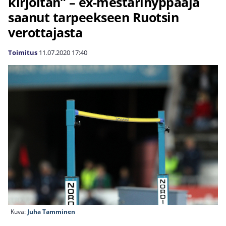
kirjoitan” – ex-mestarihyppääjä
saanut tarpeekseen Ruotsin
verottajasta
Toimitus
11.07.2020
17:40
Kuva:
Juha Tamminen