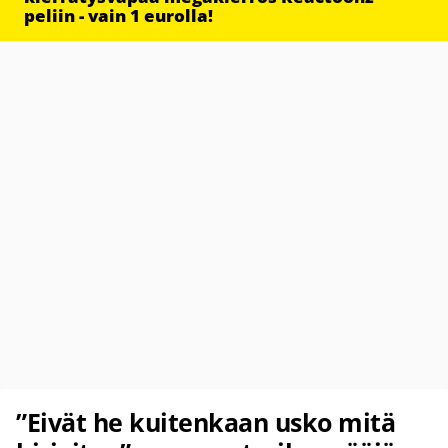
peliin - vain 1 eurolla!
”Eivät he kuitenkaan usko mitä