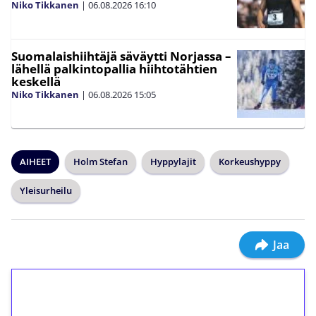
Niko Tikkanen
|
06.08.2026
16:10
Suomalaishiihtäjä säväytti Norjassa –
lähellä palkintopallia hiihtotähtien
keskellä
Niko Tikkanen
|
06.08.2026
15:05
AIHEET
Holm Stefan
Hyppylajit
Korkeushyppy
Yleisurheilu
Jaa
1€ = 10€ arvosta