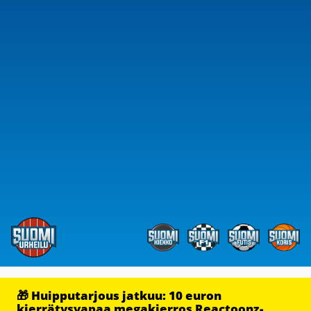
🎁 Huipputarjous jatkuu: 10 euron
kierrätysvapaa megakierros Reactoonz-