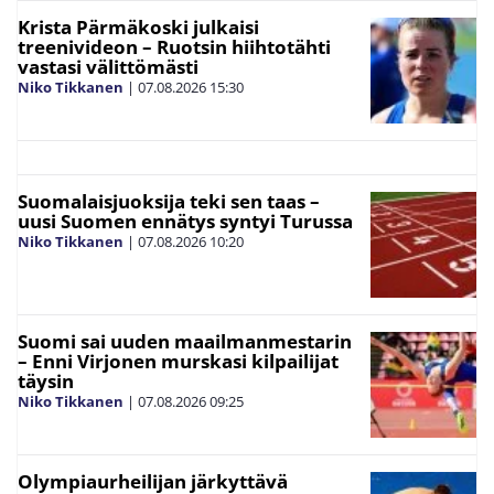
Krista Pärmäkoski julkaisi
treenivideon – Ruotsin hiihtotähti
vastasi välittömästi
Niko Tikkanen
|
07.08.2026
15:30
Suomalaisjuoksija teki sen taas –
uusi Suomen ennätys syntyi Turussa
Niko Tikkanen
|
07.08.2026
10:20
Suomi sai uuden maailmanmestarin
– Enni Virjonen murskasi kilpailijat
täysin
Niko Tikkanen
|
07.08.2026
09:25
Olympiaurheilijan järkyttävä