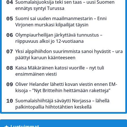
Suomalaisjuoksija teki sen taas – uusi Suomen
ennätys syntyi Turussa
Suomi sai uuden maailmanmestarin – Enni
Virjonen murskasi kilpailijat täysin
Olympiaurheilijan järkyttävä tunnustus –
riippuvuus alkoi jo 12-vuotiaana
Yksi alppihiihdon suurimmista sanoi hyvästit – ura
päättyi karuun käänteeseen
Kaisa Mäkäräinen katosi vuorille – nyt tuli
ensimmäinen viesti
Oliver Helander lähetti kovan viestin ennen EM-
kisoja – ”Nyt Britteihin heittämään raketteja”
Suomalaishiihtäjä säväytti Norjassa – lähellä
palkintopallia hiihtotähtien keskellä
Luetuimmat