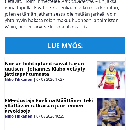
tietävät, Holm ihmettelee
Aftonbladetille
. – En jaksa
ennä tapella. Eivät he kuitenkaan usko mitä kirjoitan,
joten ei tämän jatkamisessa ole mitään järkeä. Voin
yhtä hyvin hakata reiän makuuhuoneen ja toimiston
väliin, niin ei tarvitse kulkea ulkokautta.
LUE MYÖS:
Norjan hiihtopfanit saivat karun
uutisen – Johannes Kläbo vetäytyi
jättitapahtumasta
Niko Tikkanen
|
07.08.2026
17:27
EM-edustaja Eveliina Määttänen teki
yllättävän ratkaisun juuri ennen
arvokisoja
Niko Tikkanen
|
07.08.2026
16:25