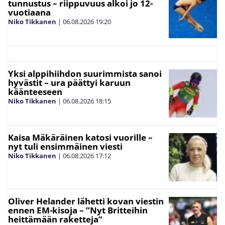
tunnustus – riippuvuus alkoi jo 12-
vuotiaana
Niko Tikkanen
|
06.08.2026
19:20
Yksi alppihiihdon suurimmista sanoi
hyvästit – ura päättyi karuun
käänteeseen
Niko Tikkanen
|
06.08.2026
18:15
Kaisa Mäkäräinen katosi vuorille –
nyt tuli ensimmäinen viesti
Niko Tikkanen
|
06.08.2026
17:12
Oliver Helander lähetti kovan viestin
ennen EM-kisoja – ”Nyt Britteihin
heittämään raketteja”