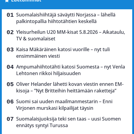
Suomalaishiihtäjä säväytti Norjassa – lähellä
palkintopallia hiihtotähtien keskellä
Yleisurheilun U20 MM-kisat 5.8.2026 – Aikataulu,
TV & suomalaiset
Kaisa Mäkäräinen katosi vuorille – nyt tuli
ensimmäinen viesti
Ampumahiihtotähti katosi Suomesta – nyt Venla
Lehtonen rikkoi hiljaisuuden
Oliver Helander lähetti kovan viestin ennen EM-
kisoja – ”Nyt Britteihin heittämään raketteja”
Suomi sai uuden maailmanmestarin – Enni
Virjonen murskasi kilpailijat täysin
Suomalaisjuoksija teki sen taas – uusi Suomen
ennätys syntyi Turussa