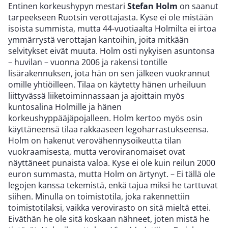
Entinen korkeushypyn mestari
Stefan Holm
on saanut
tarpeekseen Ruotsin verottajasta. Kyse ei ole mistään
isoista summista, mutta 44-vuotiaalta Holmilta ei irtoa
ymmärrystä verottajan kantoihin, joita mitkään
selvitykset eivät muuta. Holm osti nykyisen asuntonsa
– huvilan – vuonna 2006 ja rakensi tontille
lisärakennuksen, jota hän on sen jälkeen vuokrannut
omille yhtiöilleen. Tilaa on käytetty hänen urheiluun
liittyvässä liiketoiminnassaan ja ajoittain myös
kuntosalina Holmille ja hänen
korkeushyppääjäpojalleen. Holm kertoo myös osin
käyttäneensä tilaa rakkaaseen legoharrastukseensa.
Holm on hakenut verovähennysoikeutta tilan
vuokraamisesta, mutta veroviranomaiset ovat
näyttäneet punaista valoa. Kyse ei ole kuin reilun 2000
euron summasta, mutta Holm on ärtynyt. – Ei tällä ole
legojen kanssa tekemistä, enkä tajua miksi he tarttuvat
siihen. Minulla on toimistotila, joka rakennettiin
toimistotilaksi, vaikka verovirasto on sitä mieltä ettei.
Eiväthän he ole sitä koskaan nähneet, joten mistä he