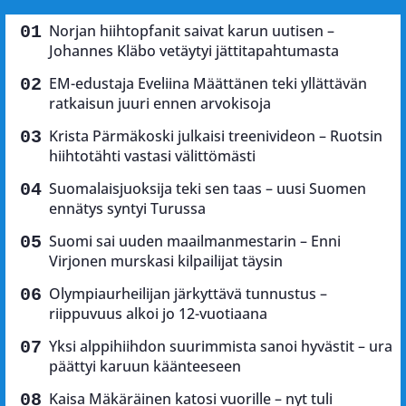
Norjan hiihtopfanit saivat karun uutisen –
Johannes Kläbo vetäytyi jättitapahtumasta
EM-edustaja Eveliina Määttänen teki yllättävän
ratkaisun juuri ennen arvokisoja
Krista Pärmäkoski julkaisi treenivideon – Ruotsin
hiihtotähti vastasi välittömästi
Suomalaisjuoksija teki sen taas – uusi Suomen
ennätys syntyi Turussa
Suomi sai uuden maailmanmestarin – Enni
Virjonen murskasi kilpailijat täysin
Olympiaurheilijan järkyttävä tunnustus –
riippuvuus alkoi jo 12-vuotiaana
Yksi alppihiihdon suurimmista sanoi hyvästit – ura
päättyi karuun käänteeseen
Kaisa Mäkäräinen katosi vuorille – nyt tuli