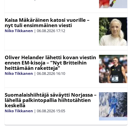
Kaisa Mäkäräinen katosi vuorille –
nyt tuli ensimmäinen viesti
Niko Tikkanen
|
06.08.2026
17:12
Oliver Helander lähetti kovan viestin
ennen EM-kisoja – ”Nyt Britteihin
heittämään raketteja”
Niko Tikkanen
|
06.08.2026
16:10
Suomalaishiihtäjä säväytti Norjassa –
lähellä palkintopallia hiihtotähtien
keskellä
Niko Tikkanen
|
06.08.2026
15:05