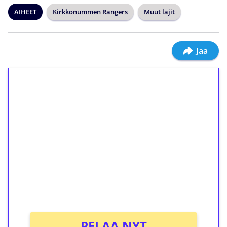
AIHEET
Kirkkonummen Rangers
Muut lajit
Jaa
1€ = 10€ arvosta
ilmaiskierroksia ilman
kierrätystä!
Talleta 1€
Saat heti 50 ilmaiskierrosta Tuohi 1000 -
peliin (arvo 0,20€ per kierros)!
Ei kierrätysvaatimusta!
PELAA NYT