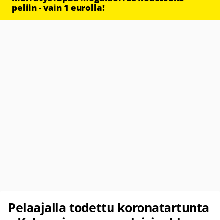
peliin - vain 1 eurolla!
Pelaajalla todettu koronatartunta