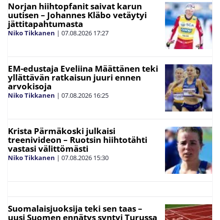
Norjan hiihtopfanit saivat karun
uutisen – Johannes Kläbo vetäytyi
jättitapahtumasta
Niko Tikkanen
|
07.08.2026
17:27
EM-edustaja Eveliina Määttänen teki
yllättävän ratkaisun juuri ennen
arvokisoja
Niko Tikkanen
|
07.08.2026
16:25
Krista Pärmäkoski julkaisi
treenivideon – Ruotsin hiihtotähti
vastasi välittömästi
Niko Tikkanen
|
07.08.2026
15:30
Suomalaisjuoksija teki sen taas –
uusi Suomen ennätys syntyi Turussa