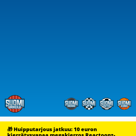
🎁 Huipputarjous jatkuu: 10 euron
kierrätysvapaa megakierros Reactoonz-