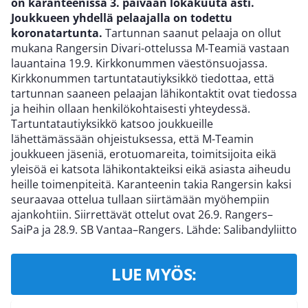
on karanteenissa 3. päivään lokakuuta asti.
Joukkueen yhdellä pelaajalla on todettu
koronatartunta.
Tartunnan saanut pelaaja on ollut
mukana Rangersin Divari-ottelussa M-Teamiä vastaan
lauantaina 19.9. Kirkkonummen väestönsuojassa.
Kirkkonummen tartuntatautiyksikkö tiedottaa, että
tartunnan saaneen pelaajan lähikontaktit ovat tiedossa
ja heihin ollaan henkilökohtaisesti yhteydessä.
Tartuntatautiyksikkö katsoo joukkueille
lähettämässään ohjeistuksessa, että M-Teamin
joukkueen jäseniä, erotuomareita, toimitsijoita eikä
yleisöä ei katsota lähikontakteiksi eikä asiasta aiheudu
heille toimenpiteitä. Karanteenin takia Rangersin kaksi
seuraavaa ottelua tullaan siirtämään myöhempiin
ajankohtiin. Siirrettävät ottelut ovat 26.9. Rangers–
SaiPa ja 28.9. SB Vantaa–Rangers. Lähde: Salibandyliitto
LUE MYÖS: