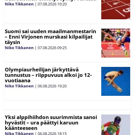
Niko Tikkanen
|
07.08.2026
10:20
Suomi sai uuden maailmanmestarin
– Enni Virjonen murskasi kilpailijat
täysin
Niko Tikkanen
|
07.08.2026
09:25
Olympiaurheilijan järkyttävä
tunnustus – riippuvuus alkoi jo 12-
vuotiaana
Niko Tikkanen
|
06.08.2026
19:20
Yksi alppihiihdon suurimmista sanoi
hyvästit – ura päättyi karuun
käänteeseen
Niko Tikkanen
|
06.08.2026
18:15