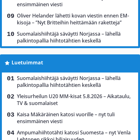
ensimmäinen viesti
Oliver Helander lähetti kovan viestin ennen EM-
kisoja – ”Nyt Britteihin heittämään raketteja”
Suomalaishiihtäjä säväytti Norjassa – lähellä
palkintopallia hiihtotähtien keskellä
Luetuimmat
Suomalaishiihtäjä säväytti Norjassa – lähellä
palkintopallia hiihtotähtien keskellä
Yleisurheilun U20 MM-kisat 5.8.2026 – Aikataulu,
TV & suomalaiset
Kaisa Mäkäräinen katosi vuorille – nyt tuli
ensimmäinen viesti
Ampumahiihtotähti katosi Suomesta – nyt Venla
Lehtonen rikkoi hiljaisuuden