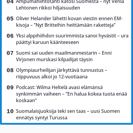
Ampumahiihtotähti katosi Suomesta – nyt Venla
Lehtonen rikkoi hiljaisuuden
Oliver Helander lähetti kovan viestin ennen EM-
kisoja – ”Nyt Britteihin heittämään raketteja”
Yksi alppihiihdon suurimmista sanoi hyvästit – ura
päättyi karuun käänteeseen
Suomi sai uuden maailmanmestarin – Enni
Virjonen murskasi kilpailijat täysin
Olympiaurheilijan järkyttävä tunnustus –
riippuvuus alkoi jo 12-vuotiaana
Podcast: Wilma Heltelä avasi elämänsä
synkimmän vaiheen – ”En halua kokea tuota enää
koskaan”
Suomalaisjuoksija teki sen taas – uusi Suomen
ennätys syntyi Turussa