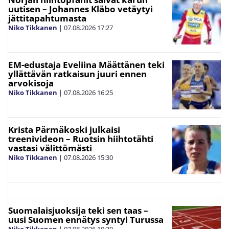
uutisen – Johannes Kläbo vetäytyi
jättitapahtumasta
Niko Tikkanen
|
07.08.2026
17:27
EM-edustaja Eveliina Määttänen teki
yllättävän ratkaisun juuri ennen
arvokisoja
Niko Tikkanen
|
07.08.2026
16:25
Krista Pärmäkoski julkaisi
treenivideon – Ruotsin hiihtotähti
vastasi välittömästi
Niko Tikkanen
|
07.08.2026
15:30
Suomalaisjuoksija teki sen taas –
uusi Suomen ennätys syntyi Turussa
Niko Tikkanen
|
07.08.2026
10:20