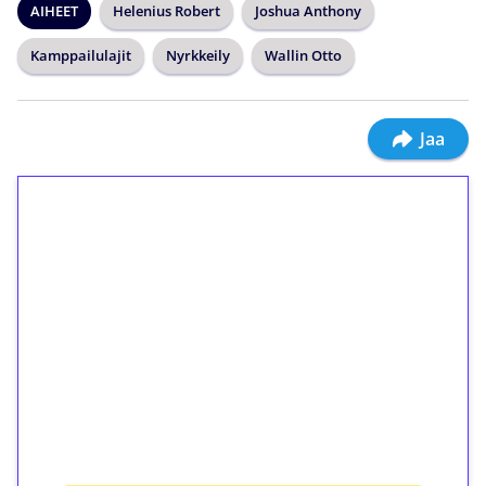
AIHEET
Helenius Robert
Joshua Anthony
Kamppailulajit
Nyrkkeily
Wallin Otto
Jaa
1€ = 10€ arvosta
ilmaiskierroksia ilman
kierrätystä!
Talleta 1€
Saat heti 50 ilmaiskierrosta Tuohi 1000 -
peliin (arvo 0,20€ per kierros)!
Ei kierrätysvaatimusta!