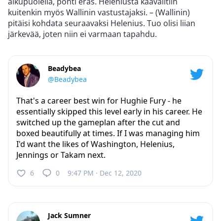
alkupuolella, pohti eräs. Heleniusta kaavailtiin
kuitenkin myös Wallinin vastustajaksi. – (Wallinin)
pitäisi kohdata seuraavaksi Helenius. Tuo olisi liian
järkevää, joten niin ei varmaan tapahdu.
Beadybea
@Beadybea
That's a career best win for Hughie Fury - he
essentially skipped this level early in his career. He
switched up the gameplan after the cut and
boxed beautifully at times. If I was managing him
I'd want the likes of Washington, Helenius,
Jennings or Takam next.
6
0
9:47 PM · Dec 12, 2020
Jack Sumner