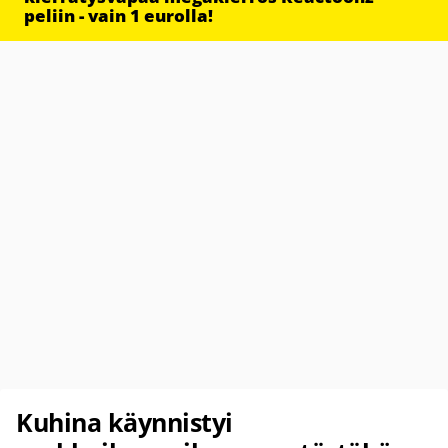
peliin - vain 1 eurolla!
Kuhina käynnistyi