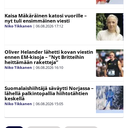
Kaisa Mäkäräinen katosi vuorille –
nyt tuli ensimmäinen viesti
Niko Tikkanen
|
06.08.2026
17:12
Oliver Helander lähetti kovan viestin
ennen EM-kisoja – ”Nyt Britteihin
heittämään raketteja”
Niko Tikkanen
|
06.08.2026
16:10
Suomalaishiihtäjä säväytti Norjassa –
lähellä palkintopallia hiihtotähtien
keskellä
Niko Tikkanen
|
06.08.2026
15:05