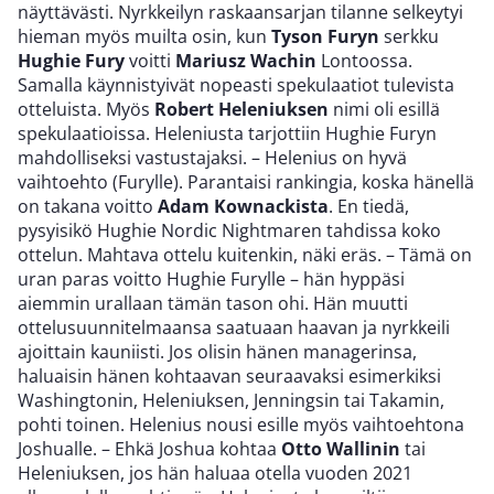
näyttävästi. Nyrkkeilyn raskaansarjan tilanne selkeytyi
hieman myös muilta osin, kun
Tyson Furyn
serkku
Hughie Fury
voitti
Mariusz Wachin
Lontoossa.
Samalla käynnistyivät nopeasti spekulaatiot tulevista
otteluista. Myös
Robert Heleniuksen
nimi oli esillä
spekulaatioissa. Heleniusta tarjottiin Hughie Furyn
mahdolliseksi vastustajaksi. – Helenius on hyvä
vaihtoehto (Furylle). Parantaisi rankingia, koska hänellä
on takana voitto
Adam Kownackista
. En tiedä,
pysyisikö Hughie Nordic Nightmaren tahdissa koko
ottelun. Mahtava ottelu kuitenkin, näki eräs. – Tämä on
uran paras voitto Hughie Furylle – hän hyppäsi
aiemmin urallaan tämän tason ohi. Hän muutti
ottelusuunnitelmaansa saatuaan haavan ja nyrkkeili
ajoittain kauniisti. Jos olisin hänen managerinsa,
haluaisin hänen kohtaavan seuraavaksi esimerkiksi
Washingtonin, Heleniuksen, Jenningsin tai Takamin,
pohti toinen. Helenius nousi esille myös vaihtoehtona
Joshualle. – Ehkä Joshua kohtaa
Otto Wallinin
tai
Heleniuksen, jos hän haluaa otella vuoden 2021