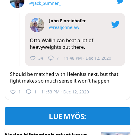
@Jack_Sumner_
John Einreinhofer
@realjohnelaw
Otto Wallin can beat a lot of
heavyweights out there.
34
7
11:48 PM · Dec 12, 2020
Should be matched with Helenius next, but that
fight makes so much sense it won't happen
1
1
11:53 PM · Dec 12, 2020
LUE MYÖS:
Norjan hiihtopfanit saivat karun