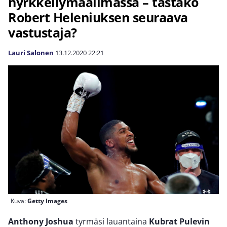
nyrkkeilymaailmassa – tästäkö
Robert Heleniuksen seuraava
vastustaja?
Lauri Salonen
13.12.2020
22:21
Kuva:
Getty Images
Anthony Joshua
tyrmäsi lauantaina
Kubrat Pulevin