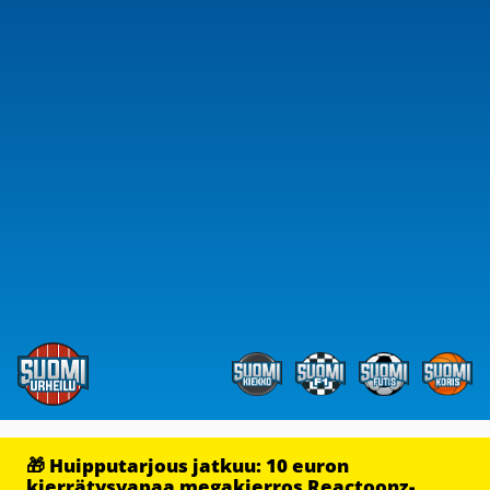
🎁 Huipputarjous jatkuu: 10 euron
kierrätysvapaa megakierros Reactoonz-