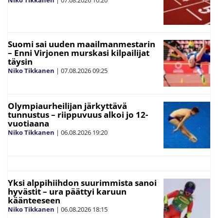
Suomi sai uuden maailmanmestarin
– Enni Virjonen murskasi kilpailijat
täysin
Niko Tikkanen
|
07.08.2026
09:25
Olympiaurheilijan järkyttävä
tunnustus – riippuvuus alkoi jo 12-
vuotiaana
Niko Tikkanen
|
06.08.2026
19:20
Yksi alppihiihdon suurimmista sanoi
hyvästit – ura päättyi karuun
käänteeseen
Niko Tikkanen
|
06.08.2026
18:15