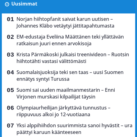
Uusimmat
Norjan hiihtopfanit saivat karun uutisen –
Johannes Kläbo vetäytyi jättitapahtumasta
EM-edustaja Eveliina Määttänen teki yllättävän
ratkaisun juuri ennen arvokisoja
Krista Pärmäkoski julkaisi treenivideon – Ruotsin
hiihtotähti vastasi välittömästi
Suomalaisjuoksija teki sen taas – uusi Suomen
ennätys syntyi Turussa
Suomi sai uuden maailmanmestarin – Enni
Virjonen murskasi kilpailijat täysin
Olympiaurheilijan järkyttävä tunnustus –
riippuvuus alkoi jo 12-vuotiaana
Yksi alppihiihdon suurimmista sanoi hyvästit – ura
päättyi karuun käänteeseen