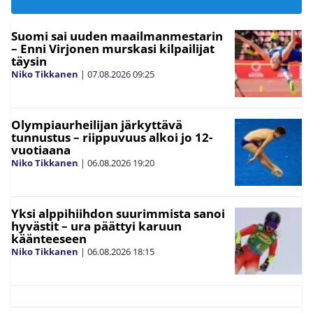
Suomi sai uuden maailmanmestarin
– Enni Virjonen murskasi kilpailijat
täysin
Niko Tikkanen
|
07.08.2026
09:25
Olympiaurheilijan järkyttävä
tunnustus – riippuvuus alkoi jo 12-
vuotiaana
Niko Tikkanen
|
06.08.2026
19:20
Yksi alppihiihdon suurimmista sanoi
hyvästit – ura päättyi karuun
käänteeseen
Niko Tikkanen
|
06.08.2026
18:15