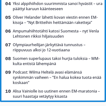
Yksi alppihiihdon suurimmista sanoi hyvästit – ura
päättyi karuun käänteeseen
Oliver Helander lähetti kovan viestin ennen EM-
kisoja – ”Nyt Britteihin heittämään raketteja”
Ampumahiihtotähti katosi Suomesta – nyt Venla
Lehtonen rikkoi hiljaisuuden
Olympiaurheilijan järkyttävä tunnustus –
riippuvuus alkoi jo 12-vuotiaana
Suomen superlupaus takoi hurjia tuloksia – MM-
kulta entistä lähempänä
Podcast: Wilma Heltelä avasi elämänsä
synkimmän vaiheen – ”En halua kokea tuota enää
koskaan”
Alisa Vainiolle iso uutinen ennen EM-maratonia –
suuri haastaja vetäytyy kisasta