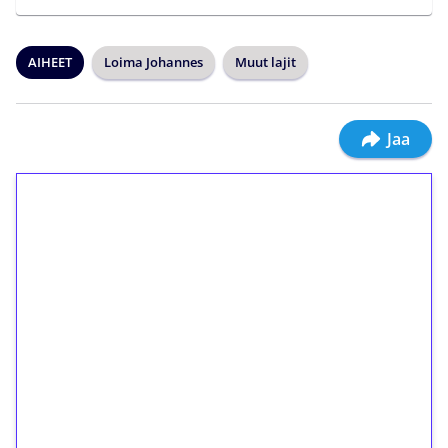
AIHEET
Loima Johannes
Muut lajit
Jaa
1€ = 10€ arvosta
ilmaiskierroksia ilman
kierrätystä!
Talleta 1€
Saat heti 50 ilmaiskierrosta Tuohi 1000 -
peliin (arvo 0,20€ per kierros)!
Ei kierrätysvaatimusta!