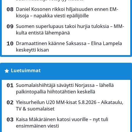
Daniel Kosonen rikkoi hiljaisuuden ennen EM-
kisoja – napakka viesti epäilijöille
Suomen superlupaus takoi hurjia tuloksia – MM-
kulta entistä lähempänä
Dramaattinen käänne Saksassa – Elina Lampela
keskeytti kisan
Luetuimmat
Suomalaishiihtäjä säväytti Norjassa – lähellä
palkintopallia hiihtotähtien keskellä
Yleisurheilun U20 MM-kisat 5.8.2026 – Aikataulu,
TV & suomalaiset
Kaisa Mäkäräinen katosi vuorille – nyt tuli
ensimmäinen viesti