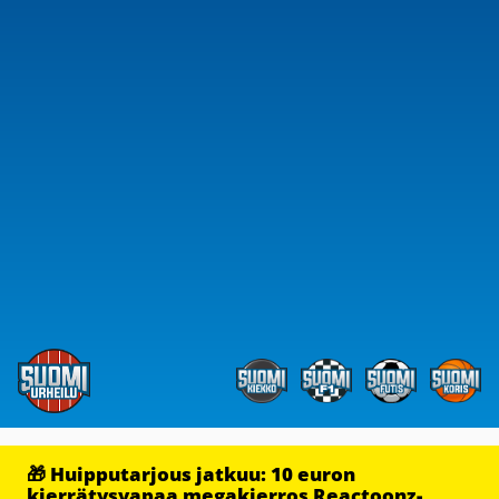
🎁 Huipputarjous jatkuu: 10 euron
kierrätysvapaa megakierros Reactoonz-