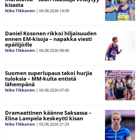
kisasta
Niko Tikkanen
|
06.08.2026
14:08
Daniel Kosonen rikkoi hiljaisuuden
ennen EM-kisoja – napakka viesti
epäilijöille
Niko Tikkanen
|
06.08.2026
08:40
Suomen superlupaus takoi hurjia
tuloksia – MM-kulta entistä
lähempänä
Niko Tikkanen
|
06.08.2026
07:45
Dramaattinen käänne Saksassa –
Elina Lampela keskeytti kisan
Niko Tikkanen
|
05.08.2026
21:29