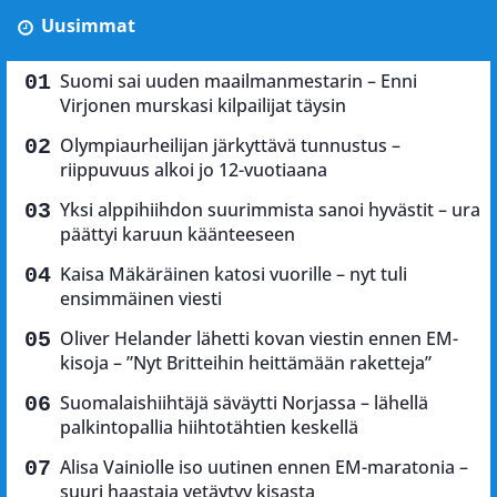
Uusimmat
Suomi sai uuden maailmanmestarin – Enni
Virjonen murskasi kilpailijat täysin
Olympiaurheilijan järkyttävä tunnustus –
riippuvuus alkoi jo 12-vuotiaana
Yksi alppihiihdon suurimmista sanoi hyvästit – ura
päättyi karuun käänteeseen
Kaisa Mäkäräinen katosi vuorille – nyt tuli
ensimmäinen viesti
Oliver Helander lähetti kovan viestin ennen EM-
kisoja – ”Nyt Britteihin heittämään raketteja”
Suomalaishiihtäjä säväytti Norjassa – lähellä
palkintopallia hiihtotähtien keskellä
Alisa Vainiolle iso uutinen ennen EM-maratonia –
suuri haastaja vetäytyy kisasta