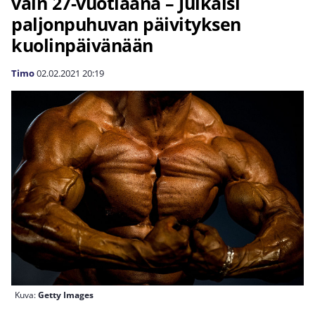
vain 27-vuotiaana – Julkaisi
paljonpuhuvan päivityksen
kuolinpäivänään
Timo
02.02.2021
20:19
Kuva:
Getty Images