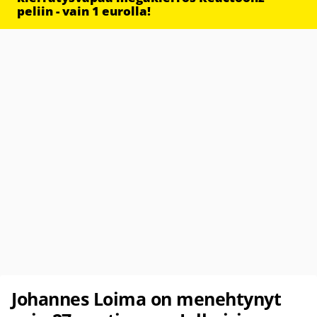
peliin - vain 1 eurolla!
Johannes Loima on menehtynyt