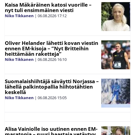
Kaisa Mäkäräinen katosi vuorille –
nyt tuli ensimmäinen viesti
Niko Tikkanen
|
06.08.2026
17:12
Oliver Helander lähetti kovan viestin
ennen EM-kisoja – ”Nyt Britteihin
heittämään raketteja”
Niko Tikkanen
|
06.08.2026
16:10
Suomalaishiihtäjä säväytti Norjassa –
lähellä palkintopallia hiihtotähtien
keskellä
Niko Tikkanen
|
06.08.2026
15:05
Alisa Vainiolle iso uutinen ennen EM-
maratonia – suuri haastaja vetäytyy