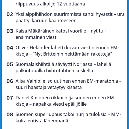
riippuvuus alkoi jo 12-vuotiaana
Yksi alppihiihdon suurimmista sanoi hyvästit – ura
päättyi karuun käänteeseen
Kaisa Mäkäräinen katosi vuorille – nyt tuli
ensimmäinen viesti
Oliver Helander lähetti kovan viestin ennen EM-
kisoja – ”Nyt Britteihin heittämään raketteja”
Suomalaishiihtäjä säväytti Norjassa – lähellä
palkintopallia hiihtotähtien keskellä
Alisa Vainiolle iso uutinen ennen EM-maratonia –
suuri haastaja vetäytyy kisasta
Daniel Kosonen rikkoi hiljaisuuden ennen EM-
kisoja – napakka viesti epäilijöille
Suomen superlupaus takoi hurjia tuloksia – MM-
kulta entistä lähempänä