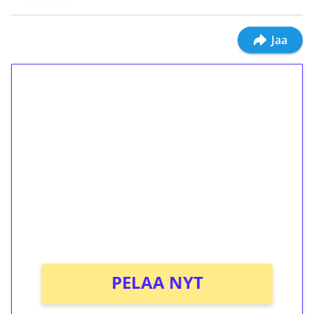
Jaa
1€ = 10€ arvosta
ilmaiskierroksia ilman
kierrätystä!
Talleta 1€
Saat heti 50 ilmaiskierrosta Tuohi 1000 -
peliin (arvo 0,20€ per kierros)!
Ei kierrätysvaatimusta!
PELAA NYT