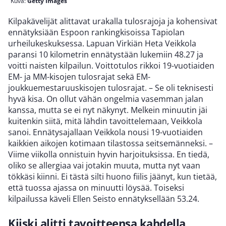
Kuva:
Getty Images
Kilpakävelijät alittavat urakalla tulosrajoja ja kohensivat
ennätyksiään Espoon rankingkisoissa Tapiolan
urheilukeskuksessa. Lapuan Virkiän Heta Veikkola
paransi 10 kilometrin ennätystään lukemiin 48.27 ja
voitti naisten kilpailun. Voittotulos rikkoi 19-vuotiaiden
EM- ja MM-kisojen tulosrajat sekä EM-
joukkuemestaruuskisojen tulosrajat. – Se oli teknisesti
hyvä kisa. On ollut vähän ongelmia vasemman jalan
kanssa, mutta se ei nyt näkynyt. Melkein minuutin jäi
kuitenkin siitä, mitä lähdin tavoittelemaan, Veikkola
sanoi. Ennätysajallaan Veikkola nousi 19-vuotiaiden
kaikkien aikojen kotimaan tilastossa seitsemänneksi. –
Viime viikolla onnistuin hyvin harjoituksissa. En tiedä,
oliko se allergiaa vai jotakin muuta, mutta nyt vaan
tökkäsi kiinni. Ei tästä silti huono fiilis jäänyt, kun tietää,
että tuossa ajassa on minuutti löysää. Toiseksi
kilpailussa käveli Ellen Seisto ennätyksellään 53.24.
Kiiski alitti tavoitteensa kahdella