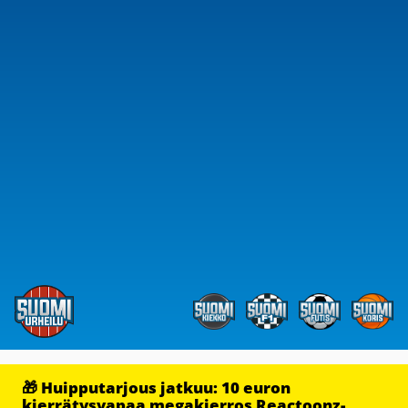
🎁 Huipputarjous jatkuu: 10 euron
kierrätysvapaa megakierros Reactoonz-