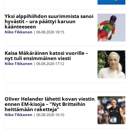
Yksi alppihiihdon suurimmista sanoi
hyvästit – ura päättyi karuun
käänteeseen
Niko Tikkanen
|
06.08.2026
18:15
Kaisa Mäkäräinen katosi vuorille –
nyt tuli ensimmäinen viesti
Niko Tikkanen
|
06.08.2026
17:12
Oliver Helander lähetti kovan viestin
ennen EM-kisoja – ”Nyt Britteihin
heittämään raketteja”
Niko Tikkanen
|
06.08.2026
16:10