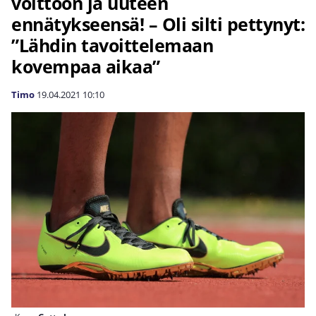
voittoon ja uuteen
ennätykseensä! – Oli silti pettynyt:
”Lähdin tavoittelemaan
kovempaa aikaa”
Timo
19.04.2021
10:10