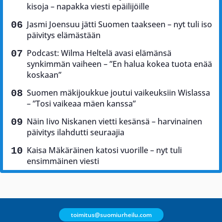
kisoja – napakka viesti epäilijöille
Jasmi Joensuu jätti Suomen taakseen – nyt tuli iso
päivitys elämästään
Podcast: Wilma Heltelä avasi elämänsä
synkimmän vaiheen – ”En halua kokea tuota enää
koskaan”
Suomen mäkijoukkue joutui vaikeuksiin Wislassa
– ”Tosi vaikeaa mäen kanssa”
Näin Iivo Niskanen vietti kesänsä – harvinainen
päivitys ilahdutti seuraajia
Kaisa Mäkäräinen katosi vuorille – nyt tuli
ensimmäinen viesti
toimitus@suomiurheilu.com