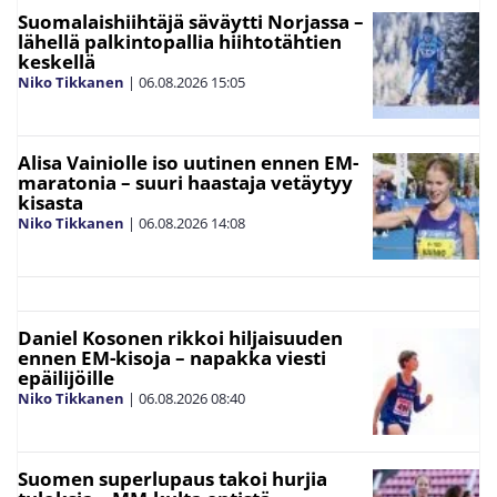
Suomalaishiihtäjä säväytti Norjassa –
lähellä palkintopallia hiihtotähtien
keskellä
Niko Tikkanen
|
06.08.2026
15:05
Alisa Vainiolle iso uutinen ennen EM-
maratonia – suuri haastaja vetäytyy
kisasta
Niko Tikkanen
|
06.08.2026
14:08
Daniel Kosonen rikkoi hiljaisuuden
ennen EM-kisoja – napakka viesti
epäilijöille
Niko Tikkanen
|
06.08.2026
08:40
Suomen superlupaus takoi hurjia