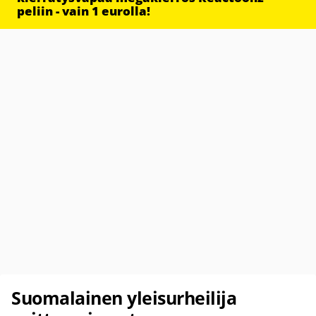
peliin - vain 1 eurolla!
Suomalainen yleisurheilija