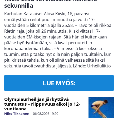
sekunnilla
Karhulan Katajaiset Aliisa Kiiski, 16, paransi
ennätystään reilut puoli minuuttia ja voitti 17-
vuotiaiden 5 kilometriä ajalla 25.58. – Tavoite oli rikkoa
Rietin raja, joka oli 26 minuuttia, Kiiski viittasi 17-
vuotiaiden EM-kisojen rajaan. Sitä hän ei kuitenkaan
pääse hyödyntämään, sillä kisat peruutettiin
koronapandemian takia. – Viimeisellä kierroksella
tuumin, että pitääkö nyt olla näin paljon tuultakin, kun
piti kiristää tahtia, kun oli siinä vaiheessa siitä kaksi
sekuntia tavoitevauhdista jäljessä. Lähde: Urheiluliitto
LUE MYÖS:
Olympiaurheilijan järkyttävä
tunnustus – riippuvuus alkoi jo 12-
vuotiaana
Niko Tikkanen
|
06.08.2026
19:20