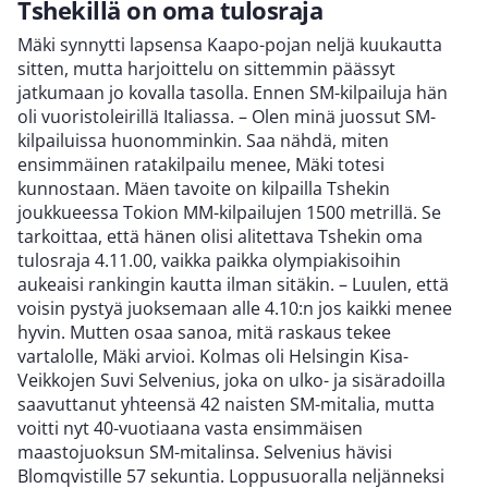
Tshekillä on oma tulosraja
Mäki synnytti lapsensa Kaapo-pojan neljä kuukautta
sitten, mutta harjoittelu on sittemmin päässyt
jatkumaan jo kovalla tasolla. Ennen SM-kilpailuja hän
oli vuoristoleirillä Italiassa. – Olen minä juossut SM-
kilpailuissa huonomminkin. Saa nähdä, miten
ensimmäinen ratakilpailu menee, Mäki totesi
kunnostaan. Mäen tavoite on kilpailla Tshekin
joukkueessa Tokion MM-kilpailujen 1500 metrillä. Se
tarkoittaa, että hänen olisi alitettava Tshekin oma
tulosraja 4.11.00, vaikka paikka olympiakisoihin
aukeaisi rankingin kautta ilman sitäkin. – Luulen, että
voisin pystyä juoksemaan alle 4.10:n jos kaikki menee
hyvin. Mutten osaa sanoa, mitä raskaus tekee
vartalolle, Mäki arvioi. Kolmas oli Helsingin Kisa-
Veikkojen Suvi Selvenius, joka on ulko- ja sisäradoilla
saavuttanut yhteensä 42 naisten SM-mitalia, mutta
voitti nyt 40-vuotiaana vasta ensimmäisen
maastojuoksun SM-mitalinsa. Selvenius hävisi
Blomqvistille 57 sekuntia. Loppusuoralla neljänneksi