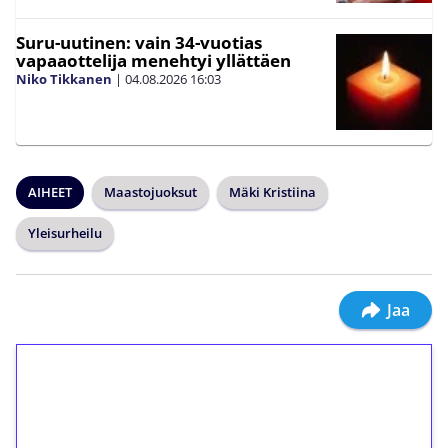
Suru-uutinen: vain 34-vuotias
vapaaottelija menehtyi yllättäen
Niko Tikkanen
|
04.08.2026
16:03
AIHEET
Maastojuoksut
Mäki Kristiina
Yleisurheilu
Jaa
1€ = 10€ arvosta
ilmaiskierroksia ilman
kierrätystä!