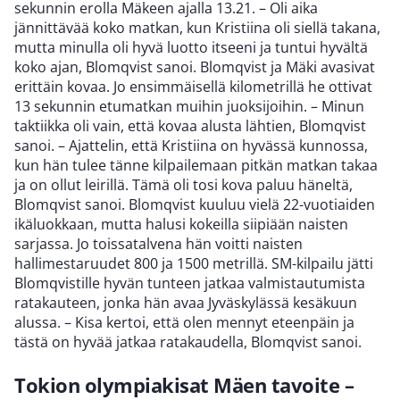
sekunnin erolla Mäkeen ajalla 13.21. – Oli aika
jännittävää koko matkan, kun Kristiina oli siellä takana,
mutta minulla oli hyvä luotto itseeni ja tuntui hyvältä
koko ajan, Blomqvist sanoi. Blomqvist ja Mäki avasivat
erittäin kovaa. Jo ensimmäisellä kilometrillä he ottivat
13 sekunnin etumatkan muihin juoksijoihin. – Minun
taktiikka oli vain, että kovaa alusta lähtien, Blomqvist
sanoi. – Ajattelin, että Kristiina on hyvässä kunnossa,
kun hän tulee tänne kilpailemaan pitkän matkan takaa
ja on ollut leirillä. Tämä oli tosi kova paluu häneltä,
Blomqvist sanoi. Blomqvist kuuluu vielä 22-vuotiaiden
ikäluokkaan, mutta halusi kokeilla siipiään naisten
sarjassa. Jo toissatalvena hän voitti naisten
hallimestaruudet 800 ja 1500 metrillä. SM-kilpailu jätti
Blomqvistille hyvän tunteen jatkaa valmistautumista
ratakauteen, jonka hän avaa Jyväskylässä kesäkuun
alussa. – Kisa kertoi, että olen mennyt eteenpäin ja
tästä on hyvää jatkaa ratakaudella, Blomqvist sanoi.
Tokion olympiakisat Mäen tavoite –