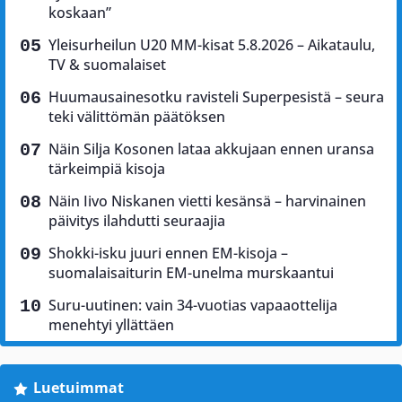
koskaan”
Yleisurheilun U20 MM-kisat 5.8.2026 – Aikataulu,
TV & suomalaiset
Huumausainesotku ravisteli Superpesistä – seura
teki välittömän päätöksen
Näin Silja Kosonen lataa akkujaan ennen uransa
tärkeimpiä kisoja
Näin Iivo Niskanen vietti kesänsä – harvinainen
päivitys ilahdutti seuraajia
Shokki-isku juuri ennen EM-kisoja –
suomalaisaiturin EM-unelma murskaantui
Suru-uutinen: vain 34-vuotias vapaaottelija
menehtyi yllättäen
Luetuimmat