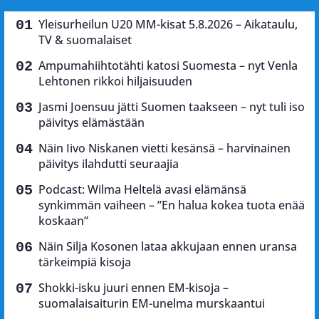
Yleisurheilun U20 MM-kisat 5.8.2026 – Aikataulu,
TV & suomalaiset
Ampumahiihtotähti katosi Suomesta – nyt Venla
Lehtonen rikkoi hiljaisuuden
Jasmi Joensuu jätti Suomen taakseen – nyt tuli iso
päivitys elämästään
Näin Iivo Niskanen vietti kesänsä – harvinainen
päivitys ilahdutti seuraajia
Podcast: Wilma Heltelä avasi elämänsä
synkimmän vaiheen – ”En halua kokea tuota enää
koskaan”
Näin Silja Kosonen lataa akkujaan ennen uransa
tärkeimpiä kisoja
Shokki-isku juuri ennen EM-kisoja –
suomalaisaiturin EM-unelma murskaantui