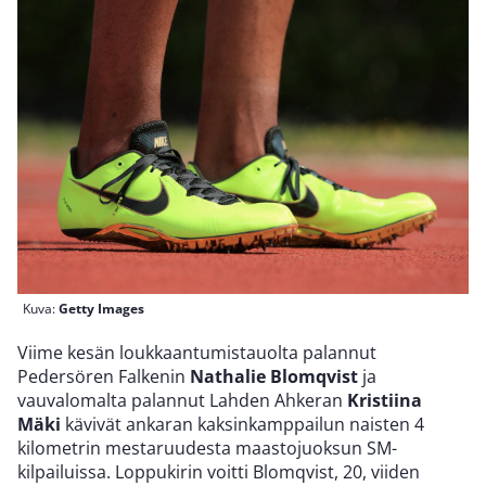
Kuva:
Getty Images
Viime kesän loukkaantumistauolta palannut
Pedersören Falkenin
Nathalie Blomqvist
ja
vauvalomalta palannut Lahden Ahkeran
Kristiina
Mäki
kävivät ankaran kaksinkamppailun naisten 4
kilometrin mestaruudesta maastojuoksun SM-
kilpailuissa. Loppukirin voitti Blomqvist, 20, viiden