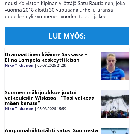
nousi Koiviston Kipinän yllättäjä Satu Rautiainen, joka
vuonna 2018 aloitti 30-vuotiaana urheilu-uransa
uudelleen yli kymmenen vuoden tauon jälkeen.
LUE MYÖS:
Dramaattinen käänne Saksassa –
Elina Lampela keskeytti kisan
Niko Tikkanen
|
05.08.2026
21:29
Suomen mäkijoukkue joutui
vaikeuksiin Wislassa – ”Tosi vaikeaa
mäen kanssa”
Niko Tikkanen
|
05.08.2026
15:59
Ampumahiihtotähti katosi Suomesta