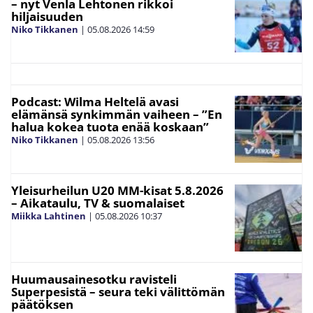
– nyt Venla Lehtonen rikkoi
hiljaisuuden
Niko Tikkanen
|
05.08.2026
14:59
Podcast: Wilma Heltelä avasi
elämänsä synkimmän vaiheen – ”En
halua kokea tuota enää koskaan”
Niko Tikkanen
|
05.08.2026
13:56
Yleisurheilun U20 MM-kisat 5.8.2026
– Aikataulu, TV & suomalaiset
Miikka Lahtinen
|
05.08.2026
10:37
Huumausainesotku ravisteli
Superpesistä – seura teki välittömän
päätöksen