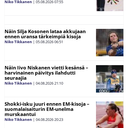
Niko Tikkanen
|
05.08.2026
07:55
Näin Silja Kosonen lataa akkujaan
ennen uransa tärkeimpiä kisoja
Niko Tikkanen
|
05.08.2026
06:51
Näin Iivo Niskanen vietti kesänsä –
harvinainen päivitys ilahdutti
seuraajia
Niko Tikkanen
|
04.08.2026
21:10
Shokki-isku juuri ennen EM-kisoja –
suomalaisaiturin EM-unelma
murskaantui
Niko Tikkanen
|
04.08.2026
20:23