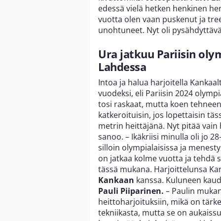
edessä vielä hetken henkinen hen
vuotta olen vaan puskenut ja tree
unohtuneet. Nyt oli pysähdyttävä
Ura jatkuu Pariisin oly
Lahdessa
Intoa ja halua harjoitella Kankaa
vuodeksi, eli Pariisin 2024 olympi
tosi raskaat, mutta koen tehneeni
katkeroituisin, jos lopettaisin t
metrin heittäjänä. Nyt pitää vain 
sanoo. – Ikäkriisi minulla oli jo 2
silloin olympialaisissa ja menesty
on jatkaa kolme vuotta ja tehdä s
tässä mukana. Harjoittelunsa Kan
Kankaan
kanssa. Kuluneen kaude
Pauli Piiparinen.
– Paulin mukan
heittoharjoituksiin, mikä on tärk
tekniikasta, mutta se on aukaissut