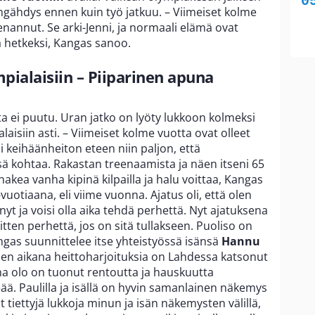
gähdys ennen kuin työ jatkuu. – Viimeiset kolme
nannut. Se arki-Jenni, ja normaali elämä ovat
 hetkeksi, Kangas sanoo.
mpialaisiin – Piiparinen apuna
lta ei puutu. Uran jatko on lyöty lukkoon kolmeksi
alaisiin asti. – Viimeiset kolme vuotta ovat olleet
 keihäänheiton eteen niin paljon, että
ässä kohtaa. Rakastan treenaamista ja näen itseni 65
hakea vanha kipinä kilpailla ja halu voittaa, Kangas
8-vuotiaana, eli viime vuonna. Ajatus oli, että olen
nyt ja voisi olla aika tehdä perhettä. Nyt ajatuksena
itten perhettä, jos on sitä tullakseen. Puoliso on
gas suunnittelee itse yhteistyössä isänsä
Hannu
n aikana heittoharjoituksia on Lahdessa katsonut
a olo on tuonut rentoutta ja hauskuutta
eää. Paulilla ja isällä on hyvin samanlainen näkemys
 tiettyjä lukkoja minun ja isän näkemysten välillä,