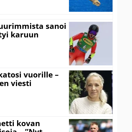
suurimmista sanoi
tyi karuun
atosi vuorille –
en viesti
hetti kovan
soja – ”Nyt