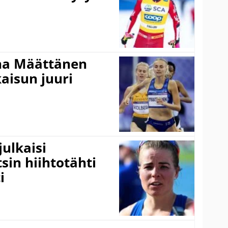
ina Määttänen
kaisun juuri
ulkaisi
sin hiihtotähti
i