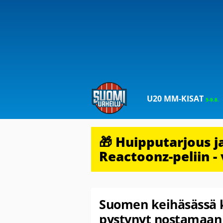
U20 MM-KISAT
5-9.8.
🎁 Huipputarjous 
Reactoonz-peliin - 
Suomen keihäsässä k
pystynyt nostamaan