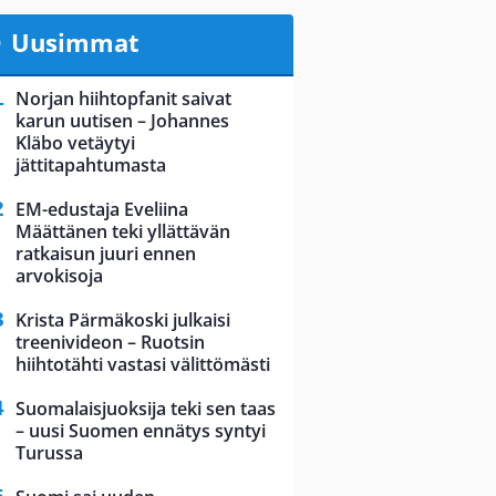
Uusimmat
Norjan hiihtopfanit saivat
karun uutisen – Johannes
Kläbo vetäytyi
jättitapahtumasta
EM-edustaja Eveliina
Määttänen teki yllättävän
ratkaisun juuri ennen
arvokisoja
Krista Pärmäkoski julkaisi
treenivideon – Ruotsin
hiihtotähti vastasi välittömästi
Suomalaisjuoksija teki sen taas
– uusi Suomen ennätys syntyi
Turussa