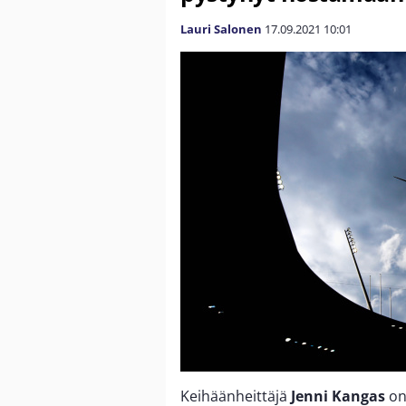
Lauri Salonen
17.09.2021
10:01
Keihäänheittäjä
Jenni Kangas
on