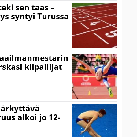
eki sen taas –
ys syntyi Turussa
maailmanmestarin
skasi kilpailijat
järkyttävä
uus alkoi jo 12-