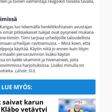
nkin ja toinen valmentaja reagoikin toisella tavalla,
iimissä
e Kangas luo tekemällä henkilökohtaisen avustajan
s omat pitkäaikaiset tukijat ovat pysyneet mukana
ne-tiimiin. Tiimi tarjoaa urheilijoille taloudellista
ukemaan urheilijan ravitsemusta. – Minä koen, että
lppoja käyttää. Käytin niitä jo ennen kuin liityin
Normaalin perusravinnon lisäksi käytän
 on kaikki vitamiinit ja hivenaineet, joita
kovimmissa harjoituksissa. Lisäksi minulla on
otteita.
Lähde: SUL
LUE MYÖS:
t saivat karun
 Kläbo vetäytyi