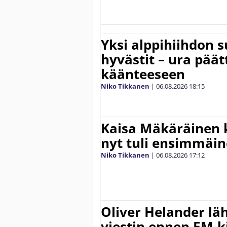
Yksi alppihiihdon 
hyvästit – ura päät
käänteeseen
Niko Tikkanen
|
06.08.2026
18:15
Kaisa Mäkäräinen k
nyt tuli ensimmäin
Niko Tikkanen
|
06.08.2026
17:12
Oliver Helander lä
viestin ennen EM-ki