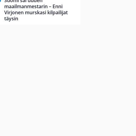
Suomi sai uuden
maailmanmestarin – Enni
Virjonen murskasi kilpailijat
täysin