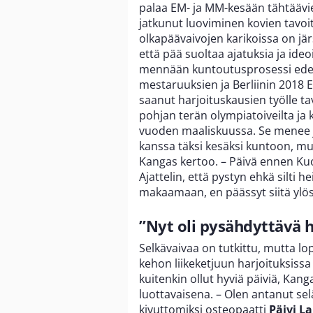
palaa EM- ja MM-kesään tähtäävie
jatkunut luoviminen kovien tavoi
olkapäävaivojen karikoissa on järs
että pää suoltaa ajatuksia ja ideoi
mennään kuntoutusprosessi edel
mestaruuksien ja Berliinin 2018 E
saanut harjoituskausien työlle ta
pohjan terän olympiatoiveilta ja ka
vuoden maaliskuussa. Se menee j
kanssa täksi kesäksi kuntoon, mu
Kangas kertoo. – Päivä ennen Ku
Ajattelin, että pystyn ehkä silti
makaamaan, en päässyt siitä ylös
”Nyt oli pysähdyttävä 
Selkävaivaa on tutkittu, mutta lop
kehon liikeketjuun harjoituksissa j
kuitenkin ollut hyviä päiviä, Ka
luottavaisena. – Olen antanut sel
kivuttomiksi osteopaatti
Päivi L