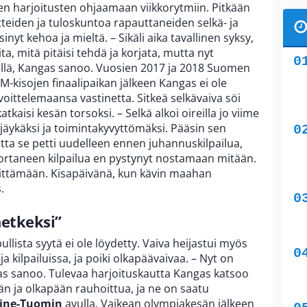
n harjoitusten ohjaamaan viikkorytmiin. Pitkään
tteiden ja tuloskuntoa rapauttaneiden selkä- ja
inyt kehoa ja mieltä. – Sikäli aika tavallinen syksy,
ta, mitä pitäisi tehdä ja korjata, mutta nyt
lä, Kangas sanoo. Vuosien 2017 ja 2018 Suomen
M-kisojen finaalipaikan jälkeen Kangas ei ole
voittelemaansa vastinetta. Sitkeä selkävaiva söi
tkaisi kesän torsoksi. – Selkä alkoi oireilla jo viime
äykäksi ja toimintakyvyttömäksi. Pääsin sen
tta se petti uudelleen ennen juhannuskilpailua,
ortaneen kilpailua en pystynyt nostamaan mitään.
 heittämään. Kisapäivänä, kun kävin maahan
.
hetkeksi”
ullista syytä ei ole löydetty. Vaiva heijastui myös
a kilpailuissa, ja poiki olkapäävaivaa. – Nyt on
ngas sanoo. Tulevaa harjoituskautta Kangas katsoo
än ja olkapään rauhoittua, ja ne on saatu
aine-Tuomin
avulla. Vaikean olympiakesän jälkeen