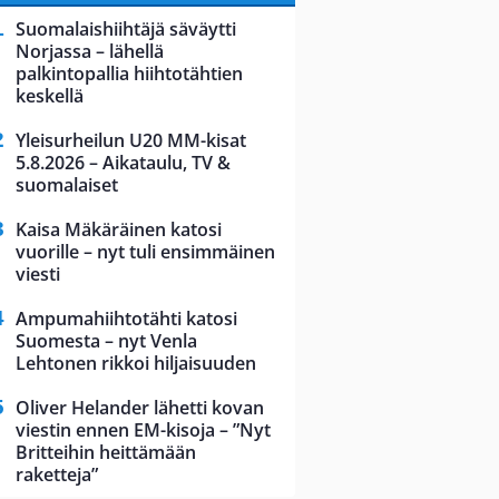
Suomalaishiihtäjä säväytti
Norjassa – lähellä
palkintopallia hiihtotähtien
keskellä
Yleisurheilun U20 MM-kisat
5.8.2026 – Aikataulu, TV &
suomalaiset
Kaisa Mäkäräinen katosi
vuorille – nyt tuli ensimmäinen
viesti
Ampumahiihtotähti katosi
Suomesta – nyt Venla
Lehtonen rikkoi hiljaisuuden
Oliver Helander lähetti kovan
viestin ennen EM-kisoja – ”Nyt
Britteihin heittämään
raketteja”