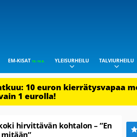
EM-KISAT
YLEISURHEILU
TALVIURHEILU
10.-16.8.
jatkuu: 10 euron kierrätysvapaa m
vain 1 eurolla!
oki hirvittävän kohtalon – ”En
 mitään”