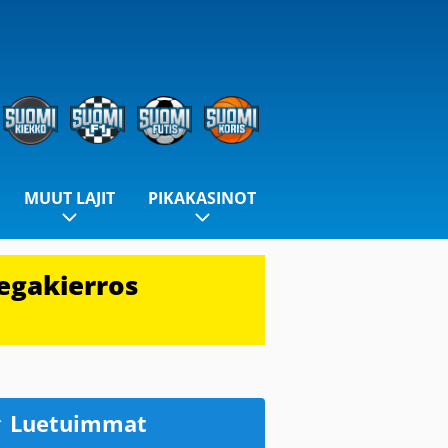
MUUT LAJIT
PIKAKASINOT
egakierros
Luetuimmat