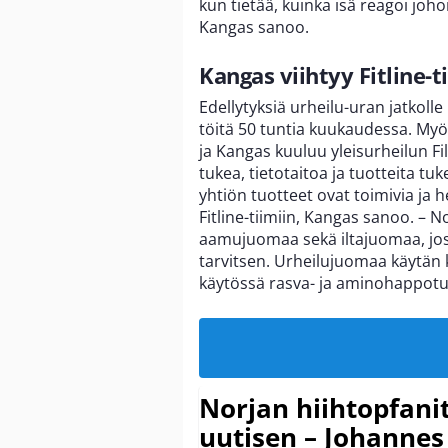
kun tietää, kuinka isä reagoi joho
Kangas sanoo.
Kangas viihtyy Fitline-t
Edellytyksiä urheilu-uran jatkoll
töitä 50 tuntia kuukaudessa. Myö
ja Kangas kuuluu yleisurheilun Fili
tukea, tietotaitoa ja tuotteita t
yhtiön tuotteet ovat toimivia ja he
Fitline-tiimiin, Kangas sanoo. – 
aamujuomaa sekä iltajuomaa, jossa
tarvitsen. Urheilujuomaa käytän 
käytössä rasva- ja aminohappotu
Norjan hiihtopfani
uutisen – Johannes