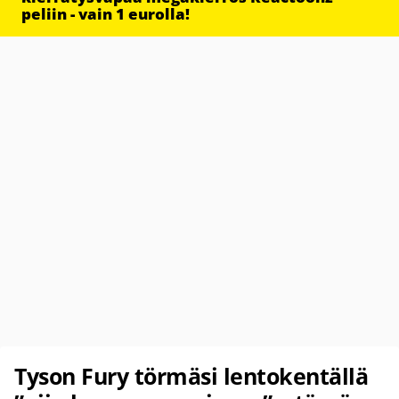
peliin - vain 1 eurolla!
Tyson Fury törmäsi lentokentällä