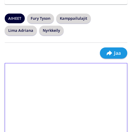
AIHEET
Fury Tyson
Kamppailulajit
Lima Adriana
Nyrkkeily
Jaa
1€ = 10€ arvosta
ilmaiskierroksia ilman
kierrätystä!
Talleta 1€
Saat heti 50 ilmaiskierrosta Tuohi 1000 -
peliin (arvo 0,20€ per kierros)!