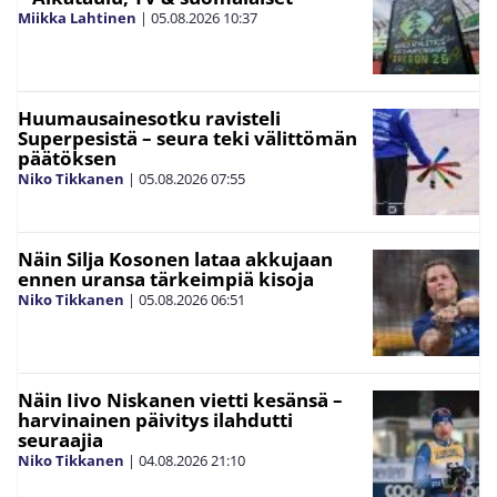
Miikka Lahtinen
|
05.08.2026
10:37
Huumausainesotku ravisteli
Superpesistä – seura teki välittömän
päätöksen
Niko Tikkanen
|
05.08.2026
07:55
Näin Silja Kosonen lataa akkujaan
ennen uransa tärkeimpiä kisoja
Niko Tikkanen
|
05.08.2026
06:51
Näin Iivo Niskanen vietti kesänsä –
harvinainen päivitys ilahdutti
seuraajia
Niko Tikkanen
|
04.08.2026
21:10