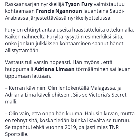
Raskaansarjan nyrkkeilijä
Tyson Fury
valmistautuu
kohtaamaan
Francis Ngannoun
lauantaina Saudi-
Arabiassa järjestettävässä nyrkkeilyottelussa.
Fury on ehtinyt antaa useita haastatteluita ottelun alla.
Kaiken nähneeltä Furylta kysyttiin esimerkiksi siitä,
onko jonkun julkkiksen kohtaaminen saanut hänet
ällistyttämään.
Vastaus tuli varsin nopeasti. Hän myönsi, että
huippumalli
Adriana Limaan
törmääminen sai leuan
tippumaan lattiaan.
– Kerran kävi niin. Olin lentokentällä Malagassa, ja
Adriana Lima käveli ohitseni. Siis se Victoria’s Secret -
malli.
– Olin vain, että onpa hän kuuma. Halusin kuvan, mutta
en tehnyt sitä, koska tiedän kuinka ikävältä se tuntuu.
Se tapahtui ehkä vuonna 2019, paljasti mies TNR
Sportsille.