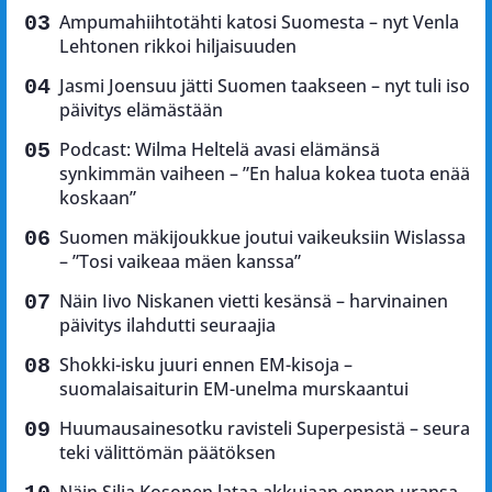
Ampumahiihtotähti katosi Suomesta – nyt Venla
Lehtonen rikkoi hiljaisuuden
Jasmi Joensuu jätti Suomen taakseen – nyt tuli iso
päivitys elämästään
Podcast: Wilma Heltelä avasi elämänsä
synkimmän vaiheen – ”En halua kokea tuota enää
koskaan”
Suomen mäkijoukkue joutui vaikeuksiin Wislassa
– ”Tosi vaikeaa mäen kanssa”
Näin Iivo Niskanen vietti kesänsä – harvinainen
päivitys ilahdutti seuraajia
Shokki-isku juuri ennen EM-kisoja –
suomalaisaiturin EM-unelma murskaantui
Huumausainesotku ravisteli Superpesistä – seura
teki välittömän päätöksen