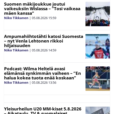
Suomen mäkijoukkue joutui
vaikeuksiin Wislassa – ”Tosi vaikeaa
mäen kanssa”
Niko Tikkanen
|
05.08.2026
15:59
Ampumahiihtotähti katosi Suomesta
– nyt Venla Lehtonen rikkoi
hiljaisuuden
Niko Tikkanen
|
05.08.2026
14:59
Podcast: Wilma Heltelä avasi
elämänsä synkimmän vaiheen – ”En
halua kokea tuota enää koskaan”
Niko Tikkanen
|
05.08.2026
13:56
Yleisurheilun U20 MM-kisat 5.8.2026
– Aikataulu, TV & suomalaiset