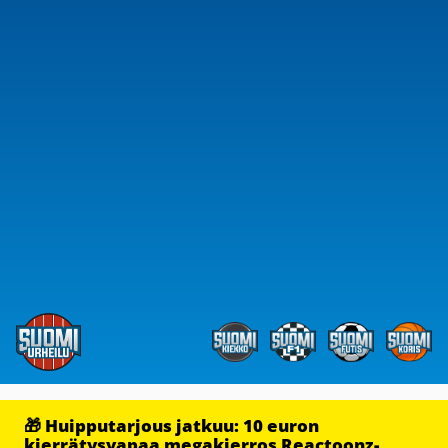
🎁 Huipputarjous jatkuu: 10 euron
kierrätysvapaa megakierros Reactoonz-