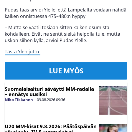
Pudas taas arvioi Ylelle, että Lampelalta voidaan nähdä
kaiken onnistuessa 475–480:n hyppy.
– Mutta se vaatii tosiaan sitten kaiken osumista
kohdalleen. Eivät ne sentit sieltä helpolla tule, mutta
uskon siihen kyllä, arvioi Pudas Ylelle.
Tästä Ylen juttu.
LUE MYÖS
Suomalaisaituri säväytti MM-radalla
– ennätys uusiksi
Niko Tikkanen
|
09.08.2026
09:36
U20 MM-kisat 9.8.2026: Päätöspäivän
aikataulu, TV & suomalaiset