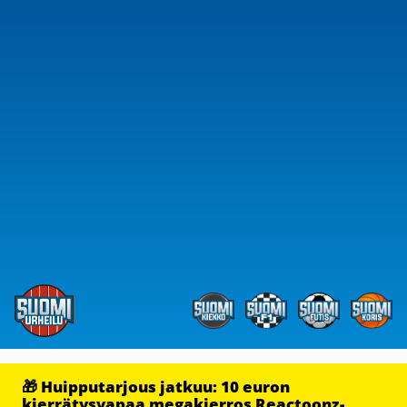
🎁 Huipputarjous jatkuu: 10 euron
kierrätysvapaa megakierros Reactoonz-