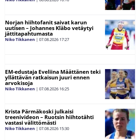
Norjan hiihtofanit saivat karun
uutisen – Johannes Kläbo vetäytyi
jättitapahtumasta
Niko Tikkanen
|
07.08.2026
17:27
EM-edustaja Eveliina Määttänen teki
yllättävän ratkaisun juuri ennen
arvokisoja
Niko Tikkanen
|
07.08.2026
16:25
Krista Pärmäkoski julkaisi
treenivideon – Ruotsin hiihtotähti
vastasi välittömästi
Niko Tikkanen
|
07.08.2026
15:30