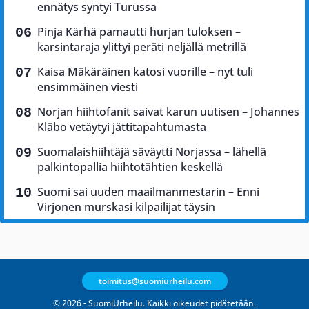
ennätys syntyi Turussa
Pinja Kärhä pamautti hurjan tuloksen –
karsintaraja ylittyi peräti neljällä metrillä
Kaisa Mäkäräinen katosi vuorille – nyt tuli
ensimmäinen viesti
Norjan hiihtofanit saivat karun uutisen – Johannes
Kläbo vetäytyi jättitapahtumasta
Suomalaishiihtäjä säväytti Norjassa – lähellä
palkintopallia hiihtotähtien keskellä
Suomi sai uuden maailmanmestarin – Enni
Virjonen murskasi kilpailijat täysin
toimitus@suomiurheilu.com
© 2026 - SuomiUrheilu. Kaikki oikeudet pidätetään.