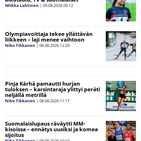
Miikka Lahtinen
|
09.08.2026
09:12
Olympiavoittaja tekee yllättävän
liikkeen – laji menee vaihtoon
Niko Tikkanen
|
08.08.2026
12:20
Pinja Kärhä pamautti hurjan
tuloksen – karsintaraja ylittyi peräti
neljällä metrillä
Niko Tikkanen
|
08.08.2026
11:17
Suomalaislupaus räväytti MM-
kisoissa – ennätys uusiksi ja komea
sijoitus
Niko Tikkanen
|
08.08.2026
10:10