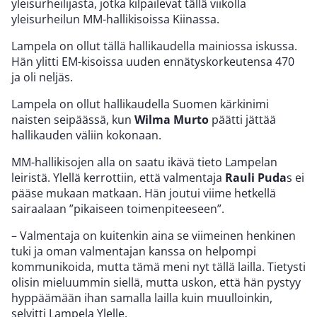
yleisurheilijasta, jotka kilpailevat tällä viikolla
yleisurheilun MM-hallikisoissa Kiinassa.
Lampela on ollut tällä hallikaudella mainiossa iskussa.
Hän ylitti EM-kisoissa uuden ennätyskorkeutensa 470
ja oli neljäs.
Lampela on ollut hallikaudella Suomen kärkinimi
naisten seipäässä, kun
Wilma Murto
päätti jättää
hallikauden väliin kokonaan.
MM-hallikisojen alla on saatu ikävä tieto Lampelan
leiristä. Ylellä kerrottiin, että valmentaja
Rauli Puda
s ei
pääse mukaan matkaan. Hän joutui viime hetkellä
sairaalaan ”pikaiseen toimenpiteeseen”.
– Valmentaja on kuitenkin aina se viimeinen henkinen
tuki ja oman valmentajan kanssa on helpompi
kommunikoida, mutta tämä meni nyt tällä lailla. Tietysti
olisin mieluummin siellä, mutta uskon, että hän pystyy
hyppäämään ihan samalla lailla kuin muulloinkin,
selvitti Lampela Ylelle.