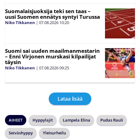
Suomalaisjuoksija teki sen taas –
uusi Suomen ennätys syntyi Turussa
Niko Tikkanen
|
07.08.2026
10:20
Suomi sai uuden maailmanmestarin
– Enni Virjonen murskasi kilpailijat
täysin
Niko Tikkanen
|
07.08.2026
09:25
Lataa lisää
AIHEET
Hyppylajit
Lampela Elina
Pudas Rauli
Seiväshyppy
Yleisurheilu