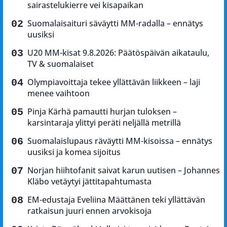
sairastelukierre vei kisapaikan
Suomalaisaituri säväytti MM-radalla – ennätys
uusiksi
U20 MM-kisat 9.8.2026: Päätöspäivän aikataulu,
TV & suomalaiset
Olympiavoittaja tekee yllättävän liikkeen – laji
menee vaihtoon
Pinja Kärhä pamautti hurjan tuloksen –
karsintaraja ylittyi peräti neljällä metrillä
Suomalaislupaus räväytti MM-kisoissa – ennätys
uusiksi ja komea sijoitus
Norjan hiihtofanit saivat karun uutisen – Johannes
Kläbo vetäytyi jättitapahtumasta
EM-edustaja Eveliina Määttänen teki yllättävän
ratkaisun juuri ennen arvokisoja