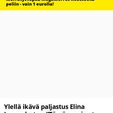
peliin - vain 1 eurolla!
Ylellä ikävä paljastus Elina