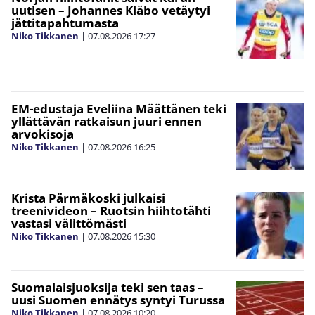
uutisen – Johannes Kläbo vetäytyi
jättitapahtumasta
Niko Tikkanen
|
07.08.2026
17:27
EM-edustaja Eveliina Määttänen teki
yllättävän ratkaisun juuri ennen
arvokisoja
Niko Tikkanen
|
07.08.2026
16:25
Krista Pärmäkoski julkaisi
treenivideon – Ruotsin hiihtotähti
vastasi välittömästi
Niko Tikkanen
|
07.08.2026
15:30
Suomalaisjuoksija teki sen taas –
uusi Suomen ennätys syntyi Turussa
Niko Tikkanen
|
07.08.2026
10:20