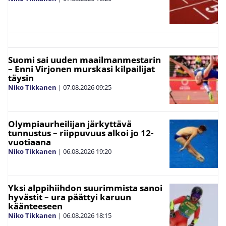
Suomi sai uuden maailmanmestarin
– Enni Virjonen murskasi kilpailijat
täysin
Niko Tikkanen
|
07.08.2026
09:25
Olympiaurheilijan järkyttävä
tunnustus – riippuvuus alkoi jo 12-
vuotiaana
Niko Tikkanen
|
06.08.2026
19:20
Yksi alppihiihdon suurimmista sanoi
hyvästit – ura päättyi karuun
käänteeseen
Niko Tikkanen
|
06.08.2026
18:15