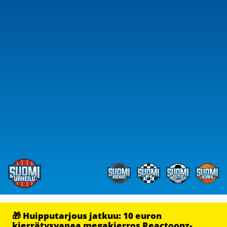
🎁 Huipputarjous jatkuu: 10 euron
kierrätysvapaa megakierros Reactoonz-