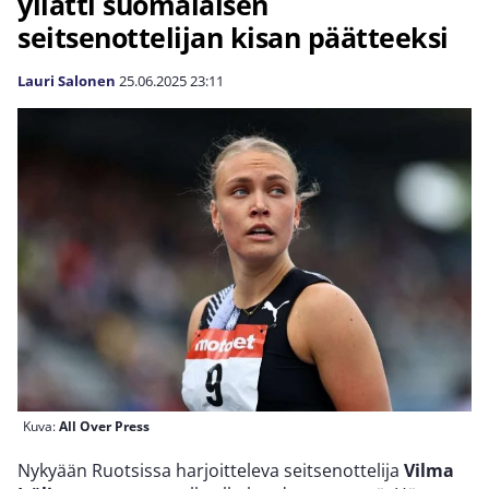
yllätti suomalaisen
seitsenottelijan kisan päätteeksi
Lauri Salonen
25.06.2025
23:11
Kuva:
All Over Press
Nykyään Ruotsissa harjoitteleva seitsenottelija
Vilma