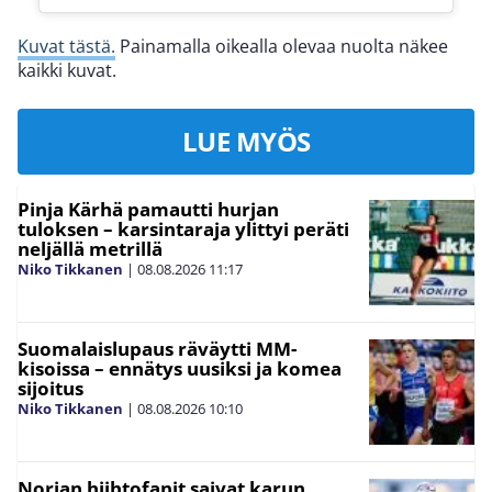
Kuvat tästä.
Painamalla oikealla olevaa nuolta näkee
kaikki kuvat.
LUE MYÖS
Pinja Kärhä pamautti hurjan
tuloksen – karsintaraja ylittyi peräti
neljällä metrillä
Niko Tikkanen
|
08.08.2026
11:17
Suomalaislupaus räväytti MM-
kisoissa – ennätys uusiksi ja komea
sijoitus
Niko Tikkanen
|
08.08.2026
10:10
Norjan hiihtofanit saivat karun