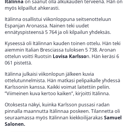
Itälinna
on saanut olla alkukauden terveenä. Hän on
myös kilpaillut ahkerasti.
Itälinna osallistui viikonloppuna seitsenotteluun
Espanjan Aronassa. Nainen teki uudet
ennätyspisteensä 5 764 ja oli kilpailun yhdeksäs.
Kyseessä oli Itälinnan kauden toinen ottelu. Hän teki
aiemmin Italian Bresciassa tuloksen 5 738. Aronan
ottelun voitti Ruotsin
Lovisa Karlsso
n. Hän keräsi 6
061 pistettä.
Itälinna julkaisi viikonlopun jälkeen kuvia
ottelutunnelmista. Hän matkasi pelipaikalle yhdessä
Karlssonin kanssa. Kaikki voimat laitettiin peliin.
”Viimeinen kuva kertoo kaiken”, kirjoitti Itälinna.
Otoksesta näkyi, kuinka Karlsson pussasi radan
pinnalla maannutta Itälinnaa poskeen. Tilannetta oli
seuraamassa myös Itälinnan kiekkoilijarakas
Samuel
Salonen.