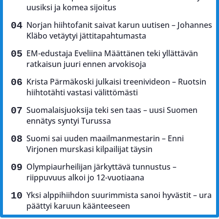
uusiksi ja komea sijoitus
Norjan hiihtofanit saivat karun uutisen – Johannes
Kläbo vetäytyi jättitapahtumasta
EM-edustaja Eveliina Määttänen teki yllättävän
ratkaisun juuri ennen arvokisoja
Krista Pärmäkoski julkaisi treenivideon – Ruotsin
hiihtotähti vastasi välittömästi
Suomalaisjuoksija teki sen taas – uusi Suomen
ennätys syntyi Turussa
Suomi sai uuden maailmanmestarin – Enni
Virjonen murskasi kilpailijat täysin
Olympiaurheilijan järkyttävä tunnustus –
riippuvuus alkoi jo 12-vuotiaana
Yksi alppihiihdon suurimmista sanoi hyvästit – ura
päättyi karuun käänteeseen