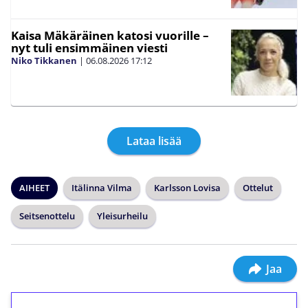
Kaisa Mäkäräinen katosi vuorille –
nyt tuli ensimmäinen viesti
Niko Tikkanen
|
06.08.2026
17:12
Lataa lisää
AIHEET
Itälinna Vilma
Karlsson Lovisa
Ottelut
Seitsenottelu
Yleisurheilu
Jaa