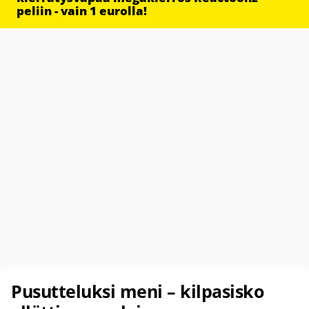
peliin - vain 1 eurolla!
Pusutteluksi meni – kilpasisko