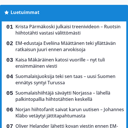
Luetuimmat
Krista Pärmäkoski julkaisi treenivideon – Ruotsin
hiihtotähti vastasi välittömästi
EM-edustaja Eveliina Määttänen teki yllättävän
ratkaisun juuri ennen arvokisoja
Kaisa Mäkäräinen katosi vuorille – nyt tuli
ensimmäinen viesti
Suomalaisjuoksija teki sen taas – uusi Suomen
ennätys syntyi Turussa
Suomalaishiihtäjä säväytti Norjassa – lähellä
palkintopallia hiihtotähtien keskellä
Norjan hiihtofanit saivat karun uutisen – Johannes
Kläbo vetäytyi jättitapahtumasta
Oliver Helander lähetti kovan viestin ennen EM-