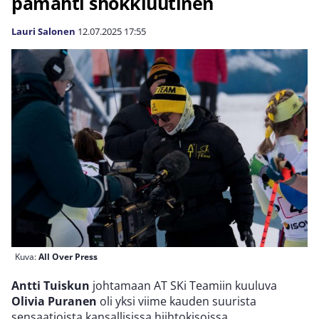
pamahti shokkiuutinen
Lauri Salonen
12.07.2025
17:55
Kuva:
All Over Press
Antti Tuiskun
johtamaan AT SKi Teamiin kuuluva
Olivia Puranen
oli yksi viime kauden suurista
sensaatioista kansallisissa hiihtokisoissa.