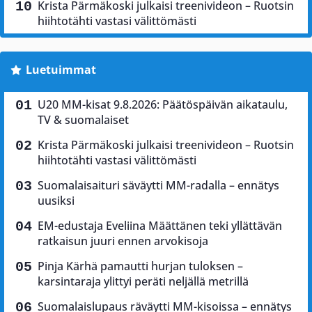
Krista Pärmäkoski julkaisi treenivideon – Ruotsin
hiihtotähti vastasi välittömästi
Luetuimmat
U20 MM-kisat 9.8.2026: Päätöspäivän aikataulu,
TV & suomalaiset
Krista Pärmäkoski julkaisi treenivideon – Ruotsin
hiihtotähti vastasi välittömästi
Suomalaisaituri säväytti MM-radalla – ennätys
uusiksi
EM-edustaja Eveliina Määttänen teki yllättävän
ratkaisun juuri ennen arvokisoja
Pinja Kärhä pamautti hurjan tuloksen –
karsintaraja ylittyi peräti neljällä metrillä
Suomalaislupaus räväytti MM-kisoissa – ennätys