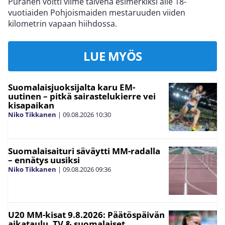
Puranen voitti viime talvena esimerkiksi alle 18-
vuotiaiden Pohjoismaiden mestaruuden viiden
kilometrin vapaan hiihdossa.
LUE MYÖS
Suomalaisjuoksijalta karu EM-
uutinen – pitkä sairastelukierre vei
kisapaikan
Niko Tikkanen
|
09.08.2026
10:30
Suomalaisaituri säväytti MM-radalla
– ennätys uusiksi
Niko Tikkanen
|
09.08.2026
09:36
U20 MM-kisat 9.8.2026: Päätöspäivän
aikataulu, TV & suomalaiset