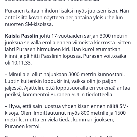
Puranen taitaa hiihdon lisäksi myös juoksemisen. Hän
antoi siitä kovan näytteen perjantaina yleisurheilun
nuorten SM-kisoissa.
Kaisla Passlin
johti 17-vuotiaiden sarjan 3000 metrin
juoksua selvällä erolla ennen viimeistä kierrosta. Sitten
lähti Purasen hirmuinen kiri. Hän kuroi etumatkan
kiinni ja päihitti Passlinin lopussa. Purasen voittoaika
oli 10.11,33.
– Minulla ei ollut hajuakaan 3000 metrin kunnostani.
Luotin kuitenkin loppukiriini, vaikka olin jo paljon
jäljessä. Ajattelin, että loppusuoralla en voi enää antaa
periksi, kommentoi Puranen SUL:n tiedotteella.
– Hyvä, että sain juostua yhden kisan ennen näitä SM-
kisoja. Olen ilmoittautunut myös 800 metrille ja 1500
metrille, mutta en vielä tiedä, kumman juoksen,
Puranen kertoi.