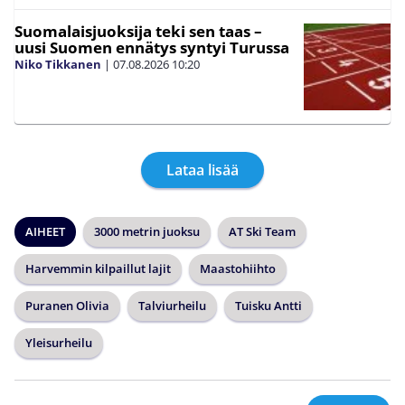
Suomalaisjuoksija teki sen taas –
uusi Suomen ennätys syntyi Turussa
Niko Tikkanen
|
07.08.2026
10:20
Lataa lisää
AIHEET
3000 metrin juoksu
AT Ski Team
Harvemmin kilpaillut lajit
Maastohiihto
Puranen Olivia
Talviurheilu
Tuisku Antti
Yleisurheilu