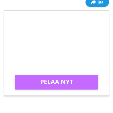
Jaa
🎁 Huipputarjous jatkuu: 10
euron kierrätysvapaa
megakierros Reactoonz-
peliin – vain 1 eurolla!
Peli: Reactoonz
Vain uusille asiakkaille!
PELAA NYT