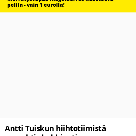
peliin - vain 1 eurolla!
Antti Tuiskun hiihtotiimistä