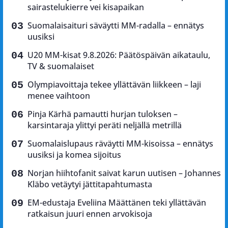
sairastelukierre vei kisapaikan
Suomalaisaituri säväytti MM-radalla – ennätys
uusiksi
U20 MM-kisat 9.8.2026: Päätöspäivän aikataulu,
TV & suomalaiset
Olympiavoittaja tekee yllättävän liikkeen – laji
menee vaihtoon
Pinja Kärhä pamautti hurjan tuloksen –
karsintaraja ylittyi peräti neljällä metrillä
Suomalaislupaus räväytti MM-kisoissa – ennätys
uusiksi ja komea sijoitus
Norjan hiihtofanit saivat karun uutisen – Johannes
Kläbo vetäytyi jättitapahtumasta
EM-edustaja Eveliina Määttänen teki yllättävän
ratkaisun juuri ennen arvokisoja