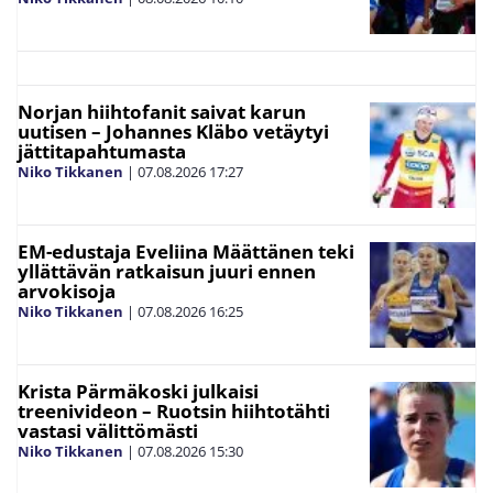
Norjan hiihtofanit saivat karun
uutisen – Johannes Kläbo vetäytyi
jättitapahtumasta
Niko Tikkanen
|
07.08.2026
17:27
EM-edustaja Eveliina Määttänen teki
yllättävän ratkaisun juuri ennen
arvokisoja
Niko Tikkanen
|
07.08.2026
16:25
Krista Pärmäkoski julkaisi
treenivideon – Ruotsin hiihtotähti
vastasi välittömästi
Niko Tikkanen
|
07.08.2026
15:30