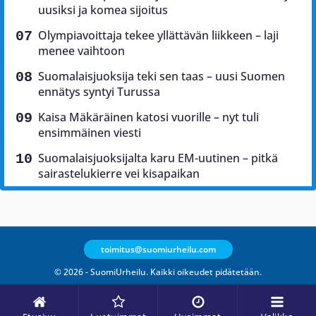
uusiksi ja komea sijoitus
Olympiavoittaja tekee yllättävän liikkeen – laji
menee vaihtoon
Suomalaisjuoksija teki sen taas – uusi Suomen
ennätys syntyi Turussa
Kaisa Mäkäräinen katosi vuorille – nyt tuli
ensimmäinen viesti
Suomalaisjuoksijalta karu EM-uutinen – pitkä
sairastelukierre vei kisapaikan
toimitus@suomiurheilu.com
© 2026 - SuomiUrheilu. Kaikki oikeudet pidätetään.