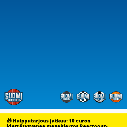
🎁 Huipputarjous jatkuu: 10 euron
kierrätysvapaa megakierros Reactoonz-