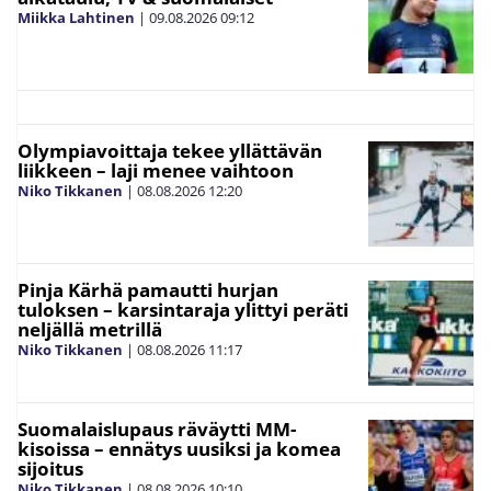
Miikka Lahtinen
|
09.08.2026
09:12
Olympiavoittaja tekee yllättävän
liikkeen – laji menee vaihtoon
Niko Tikkanen
|
08.08.2026
12:20
Pinja Kärhä pamautti hurjan
tuloksen – karsintaraja ylittyi peräti
neljällä metrillä
Niko Tikkanen
|
08.08.2026
11:17
Suomalaislupaus räväytti MM-
kisoissa – ennätys uusiksi ja komea
sijoitus
Niko Tikkanen
|
08.08.2026
10:10