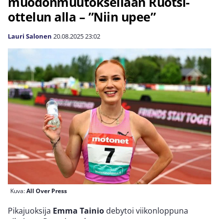
muodonmuutoksellaan Ruotsi-
ottelun alla – ”Niin upee”
Lauri Salonen
20.08.2025
23:02
Kuva:
All Over Press
Pikajuoksija
Emma Tainio
debytoi viikonloppuna