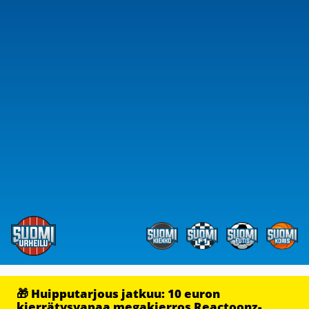
🎁 Huipputarjous jatkuu: 10 euron
kierrätysvapaa megakierros Reactoonz-