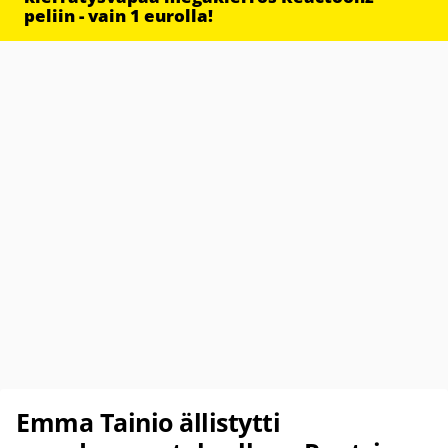
peliin - vain 1 eurolla!
Emma Tainio ällistytti