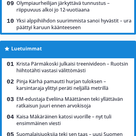
Olympiaurheilijan järkyttävä tunnustus –
riippuvuus alkoi jo 12-vuotiaana
Yksi alppihiihdon suurimmista sanoi hyvästit – ura
päättyi karuun käänteeseen
Luetuimmat
Krista Pärmäkoski julkaisi treenivideon – Ruotsin
hiihtotähti vastasi välittömästi
Pinja Kärhä pamautti hurjan tuloksen –
karsintaraja ylittyi peräti neljällä metrillä
EM-edustaja Eveliina Määttänen teki yllättävän
ratkaisun juuri ennen arvokisoja
Kaisa Mäkäräinen katosi vuorille – nyt tuli
ensimmäinen viesti
Suomalaisjuoksija teki sen taas – uusi Suomen