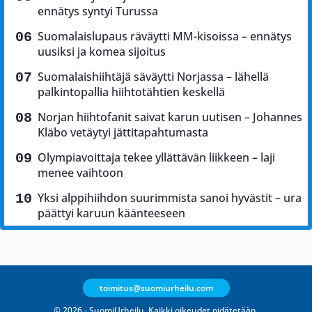
ennätys syntyi Turussa
Suomalaislupaus räväytti MM-kisoissa – ennätys
uusiksi ja komea sijoitus
Suomalaishiihtäjä säväytti Norjassa – lähellä
palkintopallia hiihtotähtien keskellä
Norjan hiihtofanit saivat karun uutisen – Johannes
Kläbo vetäytyi jättitapahtumasta
Olympiavoittaja tekee yllättävän liikkeen – laji
menee vaihtoon
Yksi alppihiihdon suurimmista sanoi hyvästit – ura
päättyi karuun käänteeseen
toimitus@suomiurheilu.com
© 2026 - SuomiUrheilu. Kaikki oikeudet pidätetään.