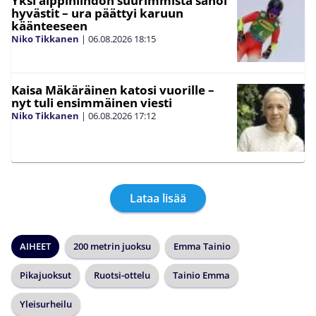
Yksi alppihiihdon suurimmista sanoi
hyvästit – ura päättyi karuun
käänteeseen
Niko Tikkanen
|
06.08.2026
18:15
Kaisa Mäkäräinen katosi vuorille –
nyt tuli ensimmäinen viesti
Niko Tikkanen
|
06.08.2026
17:12
Lataa lisää
AIHEET
200 metrin juoksu
Emma Tainio
Pikajuoksut
Ruotsi-ottelu
Tainio Emma
Yleisurheilu