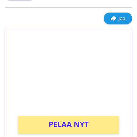
Jaa
1€ = 10€ arvosta
ilmaiskierroksia ilman
kierrätystä!
Talleta 1€
Saat heti 50 ilmaiskierrosta Tuohi 1000 -
peliin (arvo 0,20€ per kierros)!
Ei kierrätysvaatimusta!
PELAA NYT