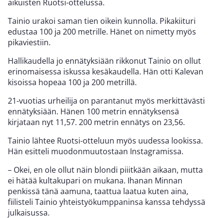
aikuisten Ruotsi-ottelussa.
Tainio urakoi saman tien oikein kunnolla. Pikakiituri
edustaa 100 ja 200 metrille. Hänet on nimetty myös
pikaviestiin.
Hallikaudella jo ennätyksiään rikkonut Tainio on ollut
erinomaisessa iskussa kesäkaudella. Hän otti Kalevan
kisoissa hopeaa 100 ja 200 metrillä.
21-vuotias urheilija on parantanut myös merkittävästi
ennätyksiään. Hänen 100 metrin ennätyksensä
kirjataan nyt 11,57. 200 metrin ennätys on 23,56.
Tainio lähtee Ruotsi-otteluun myös uudessa lookissa.
Hän esitteli muodonmuutostaan Instagramissa.
– Okei, en ole ollut näin blondi piiitkään aikaan, mutta
ei hätää kultakupari on mukana. Ihanan Minnan
penkissä tänä aamuna, taattua laatua kuten aina,
fiilisteli Tainio yhteistyökumppaninsa kanssa tehdyssä
julkaisussa.