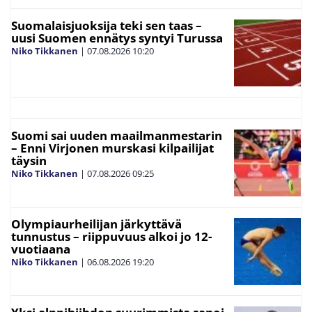
Suomalaisjuoksija teki sen taas –
uusi Suomen ennätys syntyi Turussa
Niko Tikkanen
|
07.08.2026
10:20
Suomi sai uuden maailmanmestarin
– Enni Virjonen murskasi kilpailijat
täysin
Niko Tikkanen
|
07.08.2026
09:25
Olympiaurheilijan järkyttävä
tunnustus – riippuvuus alkoi jo 12-
vuotiaana
Niko Tikkanen
|
06.08.2026
19:20