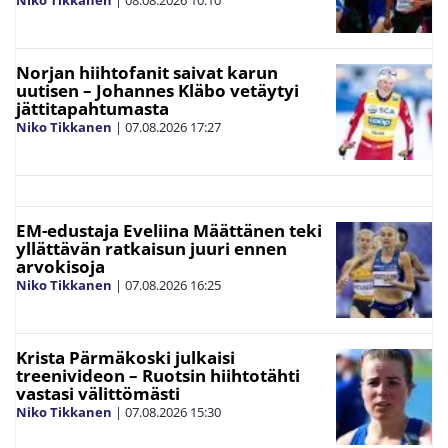
Norjan hiihtofanit saivat karun
uutisen – Johannes Kläbo vetäytyi
jättitapahtumasta
Niko Tikkanen
|
07.08.2026
17:27
EM-edustaja Eveliina Määttänen teki
yllättävän ratkaisun juuri ennen
arvokisoja
Niko Tikkanen
|
07.08.2026
16:25
Krista Pärmäkoski julkaisi
treenivideon – Ruotsin hiihtotähti
vastasi välittömästi
Niko Tikkanen
|
07.08.2026
15:30