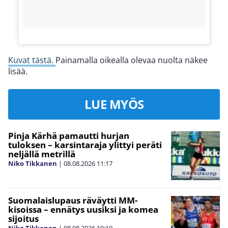
Kuvat tästä.
Painamalla oikealla olevaa nuolta näkee
lisää.
LUE MYÖS
Pinja Kärhä pamautti hurjan
tuloksen – karsintaraja ylittyi peräti
neljällä metrillä
Niko Tikkanen
|
08.08.2026
11:17
Suomalaislupaus räväytti MM-
kisoissa – ennätys uusiksi ja komea
sijoitus
Niko Tikkanen
|
08.08.2026
10:10