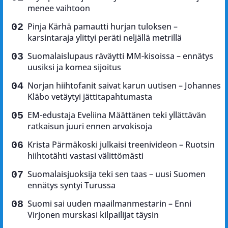
menee vaihtoon
Pinja Kärhä pamautti hurjan tuloksen –
karsintaraja ylittyi peräti neljällä metrillä
Suomalaislupaus räväytti MM-kisoissa – ennätys
uusiksi ja komea sijoitus
Norjan hiihtofanit saivat karun uutisen – Johannes
Kläbo vetäytyi jättitapahtumasta
EM-edustaja Eveliina Määttänen teki yllättävän
ratkaisun juuri ennen arvokisoja
Krista Pärmäkoski julkaisi treenivideon – Ruotsin
hiihtotähti vastasi välittömästi
Suomalaisjuoksija teki sen taas – uusi Suomen
ennätys syntyi Turussa
Suomi sai uuden maailmanmestarin – Enni
Virjonen murskasi kilpailijat täysin