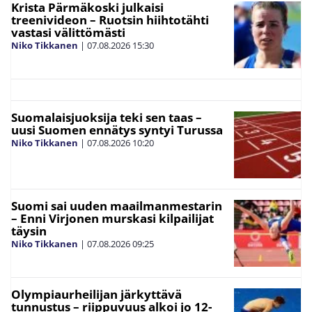
Krista Pärmäkoski julkaisi
treenivideon – Ruotsin hiihtotähti
vastasi välittömästi
Niko Tikkanen
|
07.08.2026
15:30
Suomalaisjuoksija teki sen taas –
uusi Suomen ennätys syntyi Turussa
Niko Tikkanen
|
07.08.2026
10:20
Suomi sai uuden maailmanmestarin
– Enni Virjonen murskasi kilpailijat
täysin
Niko Tikkanen
|
07.08.2026
09:25
Olympiaurheilijan järkyttävä
tunnustus – riippuvuus alkoi jo 12-