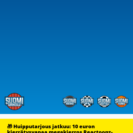
🎁 Huipputarjous jatkuu: 10 euron
kierrätysvapaa megakierros Reactoonz-