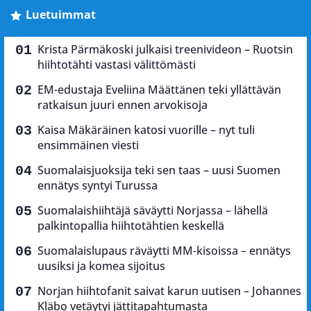
Luetuimmat
Krista Pärmäkoski julkaisi treenivideon – Ruotsin
hiihtotähti vastasi välittömästi
EM-edustaja Eveliina Määttänen teki yllättävän
ratkaisun juuri ennen arvokisoja
Kaisa Mäkäräinen katosi vuorille – nyt tuli
ensimmäinen viesti
Suomalaisjuoksija teki sen taas – uusi Suomen
ennätys syntyi Turussa
Suomalaishiihtäjä säväytti Norjassa – lähellä
palkintopallia hiihtotähtien keskellä
Suomalaislupaus räväytti MM-kisoissa – ennätys
uusiksi ja komea sijoitus
Norjan hiihtofanit saivat karun uutisen – Johannes
Kläbo vetäytyi jättitapahtumasta