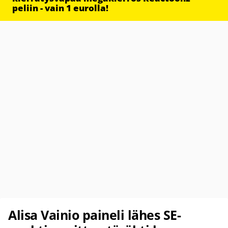
peliin - vain 1 eurolla!
Alisa Vainio paineli lähes SE-