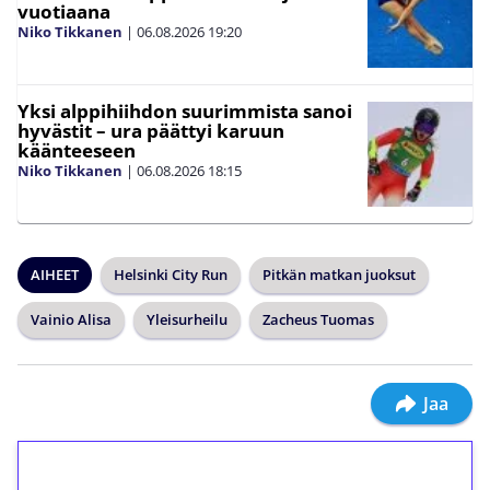
vuotiaana
Niko Tikkanen
|
06.08.2026
19:20
Yksi alppihiihdon suurimmista sanoi
hyvästit – ura päättyi karuun
käänteeseen
Niko Tikkanen
|
06.08.2026
18:15
AIHEET
Helsinki City Run
Pitkän matkan juoksut
Vainio Alisa
Yleisurheilu
Zacheus Tuomas
Jaa
1€ = 10€ arvosta