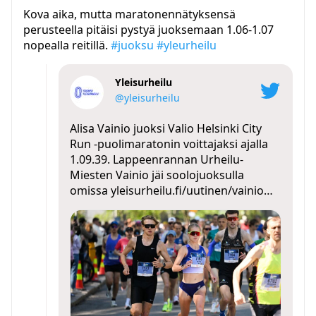
Kova aika, mutta maratonennätyksensä
perusteella pitäisi pystyä juoksemaan 1.06-1.07
nopealla reitillä.
#juoksu
#yleurheilu
Yleisurheilu
@yleisurheilu
Alisa Vainio juoksi Valio Helsinki City
Run -puolimaratonin voittajaksi ajalla
1.09.39. Lappeenrannan Urheilu-
Miesten Vainio jäi soolojuoksulla
omissa
yleisurheilu.fi/uutinen/vainio…