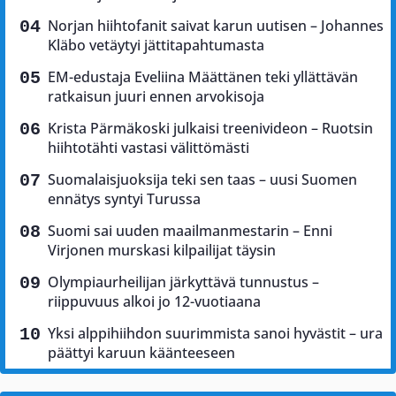
Norjan hiihtofanit saivat karun uutisen – Johannes
Kläbo vetäytyi jättitapahtumasta
EM-edustaja Eveliina Määttänen teki yllättävän
ratkaisun juuri ennen arvokisoja
Krista Pärmäkoski julkaisi treenivideon – Ruotsin
hiihtotähti vastasi välittömästi
Suomalaisjuoksija teki sen taas – uusi Suomen
ennätys syntyi Turussa
Suomi sai uuden maailmanmestarin – Enni
Virjonen murskasi kilpailijat täysin
Olympiaurheilijan järkyttävä tunnustus –
riippuvuus alkoi jo 12-vuotiaana
Yksi alppihiihdon suurimmista sanoi hyvästit – ura
päättyi karuun käänteeseen