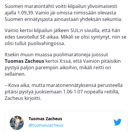
Suomen maratontähti voitti kilpailun ylivoimaisesti
ajalla 1.09,39. Vainio jäi omissa nimissään olevasta
Suomen ennätysjasta ainoastaan yhdeksän sekuntia.
Vainio kertoi kilpailun jälkeen SUL:n sivuilla, että hän
edes tavoitellut SE-aikaa. Mikäli se olisi syntynyt, niin se
olisi tullut puolivahingossa.
Itsekin muun muassa puolimaratoneja juossut
Tuomas Zacheus
kertoi X:ssä, että Vainion pitäisikin
pystyä paljon parempiin aikoihin, mikäli reitti on
sellainen.
– Kova aika, mutta maratonennätyksensä perusteella
pitäisi pystyä juoksemaan 1.06-1.07 nopealla reitillä,
Zacheus kirjoitti.
Tuomas Zacheus
@tuomaszacheus