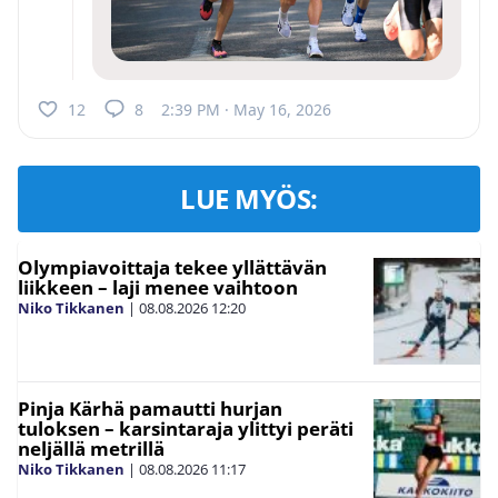
12
8
2:39 PM · May 16, 2026
LUE MYÖS:
Olympiavoittaja tekee yllättävän
liikkeen – laji menee vaihtoon
Niko Tikkanen
|
08.08.2026
12:20
Pinja Kärhä pamautti hurjan
tuloksen – karsintaraja ylittyi peräti
neljällä metrillä
Niko Tikkanen
|
08.08.2026
11:17