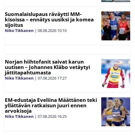
Suomalaislupaus räväytti MM-
kisoissa – ennätys uusiksi ja komea
sijoitus
Niko Tikkanen
|
08.08.2026
10:10
Norjan hiihtofanit saivat karun
uutisen – Johannes Kläbo vetäytyi
jättitapahtumasta
Niko Tikkanen
|
07.08.2026
17:27
EM-edustaja Eveliina Määttänen teki
yllättävän ratkaisun juuri ennen
arvokisoja
Niko Tikkanen
|
07.08.2026
16:25