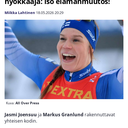
hyökkääjä: iso elämänmuutos!
Miikka Lahtinen
18.05.2026
20:29
Kuva:
All Over Press
Jasmi Joensuu
ja
Markus Granlund
rakennuttavat
yhteisen kodin.