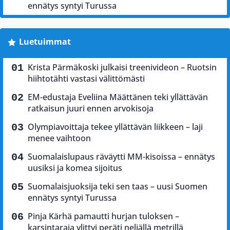
ennätys syntyi Turussa
Luetuimmat
Krista Pärmäkoski julkaisi treenivideon – Ruotsin
hiihtotähti vastasi välittömästi
EM-edustaja Eveliina Määttänen teki yllättävän
ratkaisun juuri ennen arvokisoja
Olympiavoittaja tekee yllättävän liikkeen – laji
menee vaihtoon
Suomalaislupaus räväytti MM-kisoissa – ennätys
uusiksi ja komea sijoitus
Suomalaisjuoksija teki sen taas – uusi Suomen
ennätys syntyi Turussa
Pinja Kärhä pamautti hurjan tuloksen –
karsintaraja ylittyi peräti neljällä metrillä