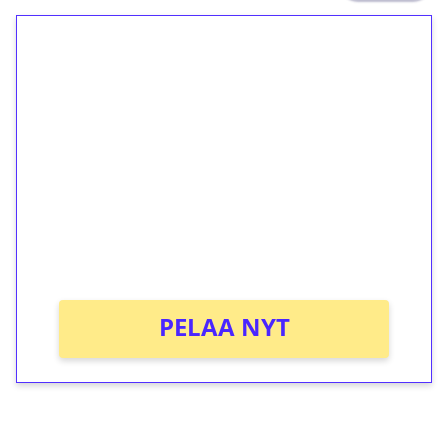
1€ = 10€ arvosta
ilmaiskierroksia ilman
kierrätystä!
Talleta 1€
Saat heti 50 ilmaiskierrosta Tuohi 1000 -
peliin (arvo 0,20€ per kierros)!
Ei kierrätysvaatimusta!
PELAA NYT