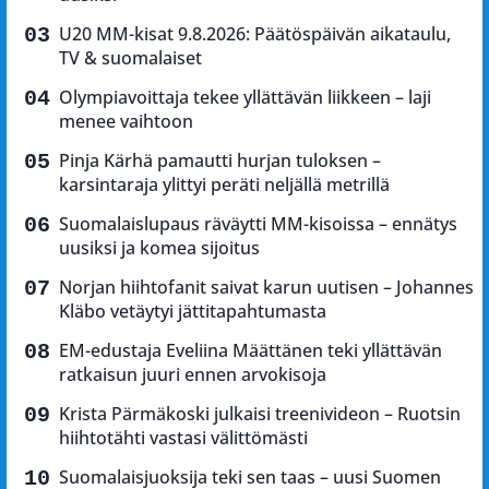
U20 MM-kisat 9.8.2026: Päätöspäivän aikataulu,
TV & suomalaiset
Olympiavoittaja tekee yllättävän liikkeen – laji
menee vaihtoon
Pinja Kärhä pamautti hurjan tuloksen –
karsintaraja ylittyi peräti neljällä metrillä
Suomalaislupaus räväytti MM-kisoissa – ennätys
uusiksi ja komea sijoitus
Norjan hiihtofanit saivat karun uutisen – Johannes
Kläbo vetäytyi jättitapahtumasta
EM-edustaja Eveliina Määttänen teki yllättävän
ratkaisun juuri ennen arvokisoja
Krista Pärmäkoski julkaisi treenivideon – Ruotsin
hiihtotähti vastasi välittömästi
Suomalaisjuoksija teki sen taas – uusi Suomen