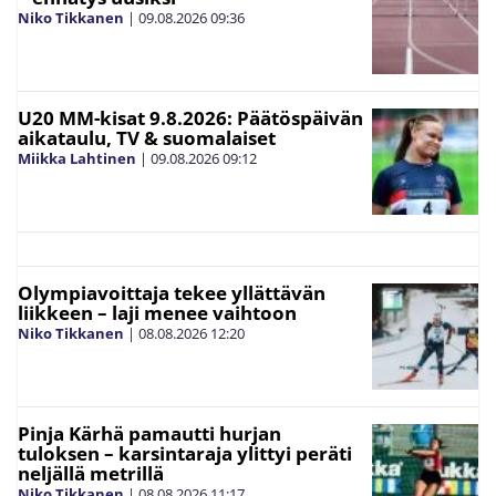
Niko Tikkanen
|
09.08.2026
09:36
U20 MM-kisat 9.8.2026: Päätöspäivän
aikataulu, TV & suomalaiset
Miikka Lahtinen
|
09.08.2026
09:12
Olympiavoittaja tekee yllättävän
liikkeen – laji menee vaihtoon
Niko Tikkanen
|
08.08.2026
12:20
Pinja Kärhä pamautti hurjan
tuloksen – karsintaraja ylittyi peräti
neljällä metrillä
Niko Tikkanen
|
08.08.2026
11:17