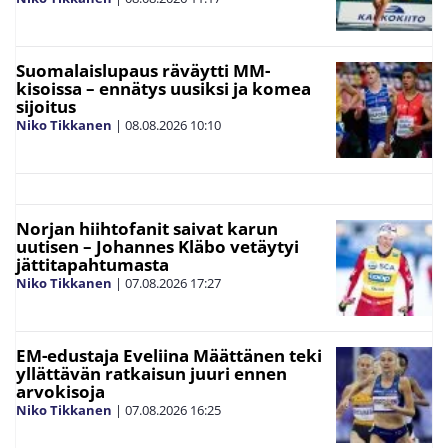
Suomalaislupaus räväytti MM-
kisoissa – ennätys uusiksi ja komea
sijoitus
Niko Tikkanen
|
08.08.2026
10:10
Norjan hiihtofanit saivat karun
uutisen – Johannes Kläbo vetäytyi
jättitapahtumasta
Niko Tikkanen
|
07.08.2026
17:27
EM-edustaja Eveliina Määttänen teki
yllättävän ratkaisun juuri ennen
arvokisoja
Niko Tikkanen
|
07.08.2026
16:25