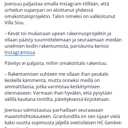
Joensuu paljastaa omalla Instagram-tilillään, että
urheilun superpari on aloittanut yhdessä
omakotitaloprojektin. Talon nimeksi on valikoitunut
Villa Sisu.
– Kevät toi mukanaan upean rakennusprojektin ja
ollaan päästy suunnittelemaan ja seuraamaan meidän
unelmien kodin rakentumista, pariskunta kertoo
Instagramissa
.
Päivitys ei paljasta, mihin omakotitalo rakentuu.
– Rakentamisen suhteen me ollaan ihan peukalo
keskellä kämmentä, mutta onneksi meillä on
ammattilaisia, jotka varmistaa keskittymisen
olennaiseen. Varmaan ihan hyväkin, että pysytään
välillä kaukana tontilta, päivityksessä kirjoitetaan.
Joensuu valmistautuu parhaillaan seuraavaan
maastohiihtokauteen. Granlundilla on sen sijaan vielä
kaksi vuotta sopimusta jäljellä sveitsiläisen HC Genève-