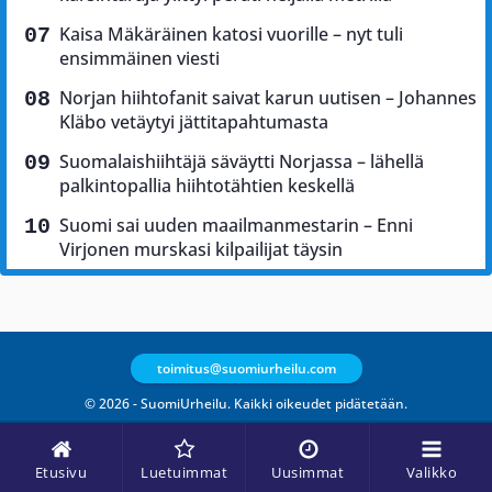
Kaisa Mäkäräinen katosi vuorille – nyt tuli
ensimmäinen viesti
Norjan hiihtofanit saivat karun uutisen – Johannes
Kläbo vetäytyi jättitapahtumasta
Suomalaishiihtäjä säväytti Norjassa – lähellä
palkintopallia hiihtotähtien keskellä
Suomi sai uuden maailmanmestarin – Enni
Virjonen murskasi kilpailijat täysin
toimitus@suomiurheilu.com
© 2026 - SuomiUrheilu. Kaikki oikeudet pidätetään.
Etusivu
Luetuimmat
Uusimmat
Valikko