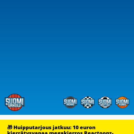
🎁 Huipputarjous jatkuu: 10 euron
kierrätysvapaa megakierros Reactoonz-