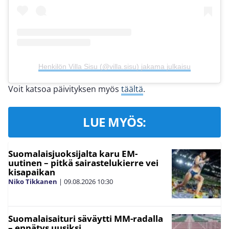
Henkilön Villa Sisu (@villa.sisu) jakama julkaisu
Voit katsoa päivityksen myös
täältä
.
LUE MYÖS:
Suomalaisjuoksijalta karu EM-
uutinen – pitkä sairastelukierre vei
kisapaikan
Niko Tikkanen
|
09.08.2026
10:30
Suomalaisaituri säväytti MM-radalla
– ennätys uusiksi