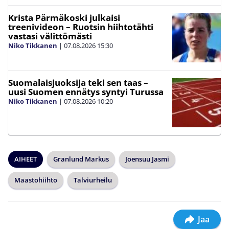
Krista Pärmäkoski julkaisi
treenivideon – Ruotsin hiihtotähti
vastasi välittömästi
Niko Tikkanen
|
07.08.2026
15:30
Suomalaisjuoksija teki sen taas –
uusi Suomen ennätys syntyi Turussa
Niko Tikkanen
|
07.08.2026
10:20
AIHEET
Granlund Markus
Joensuu Jasmi
Maastohiihto
Talviurheilu
Jaa