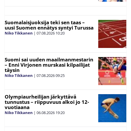
Suomalaisjuoksija teki sen taas –
uusi Suomen ennätys syntyi Turussa
Niko Tikkanen
|
07.08.2026
10:20
Suomi sai uuden maailmanmestarin
– Enni Virjonen murskasi kilpailijat
täysin
Niko Tikkanen
|
07.08.2026
09:25
Olympiaurheilijan järkyttävä
tunnustus – riippuvuus alkoi jo 12-
vuotiaana
Niko Tikkanen
|
06.08.2026
19:20