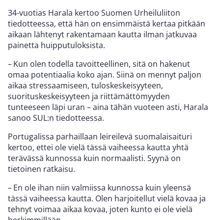
34-vuotias Harala kertoo Suomen Urheiluliiton
tiedotteessa, että hän on ensimmäistä kertaa pitkään
aikaan lähtenyt rakentamaan kautta ilman jatkuvaa
painetta huipputuloksista.
– Kun olen todella tavoitteellinen, sitä on hakenut
omaa potentiaalia koko ajan. Siinä on mennyt paljon
aikaa stressaamiseen, tuloskeskeisyyteen,
suorituskeskeisyyteen ja riittämättömyyden
tunteeseen läpi uran – aina tähän vuoteen asti, Harala
sanoo SUL:n tiedotteessa.
Portugalissa parhaillaan leireilevä suomalaisaituri
kertoo, ettei ole vielä tässä vaiheessa kautta yhtä
terävässä kunnossa kuin normaalisti. Syynä on
tietoinen ratkaisu.
– En ole ihan niin valmiissa kunnossa kuin yleensä
tässä vaiheessa kautta. Olen harjoitellut vielä kovaa ja
tehnyt voimaa aikaa kovaa, joten kunto ei ole vielä