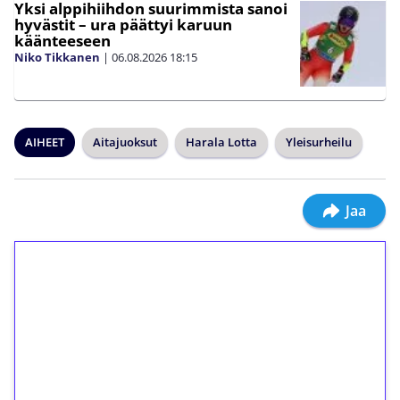
Yksi alppihiihdon suurimmista sanoi
hyvästit – ura päättyi karuun
käänteeseen
Niko Tikkanen
|
06.08.2026
18:15
AIHEET
Aitajuoksut
Harala Lotta
Yleisurheilu
Jaa
1€ = 10€ arvosta
ilmaiskierroksia ilman
kierrätystä!
Talleta 1€