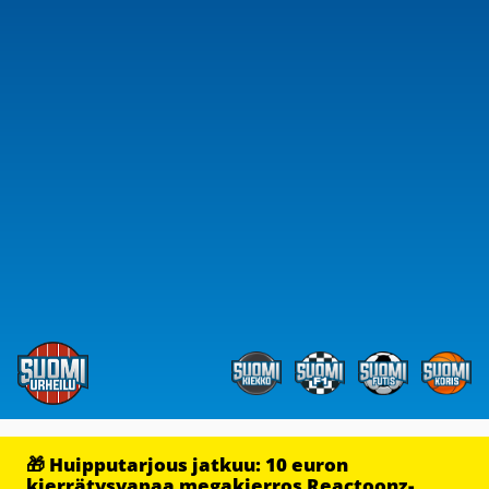
🎁 Huipputarjous jatkuu: 10 euron
kierrätysvapaa megakierros Reactoonz-