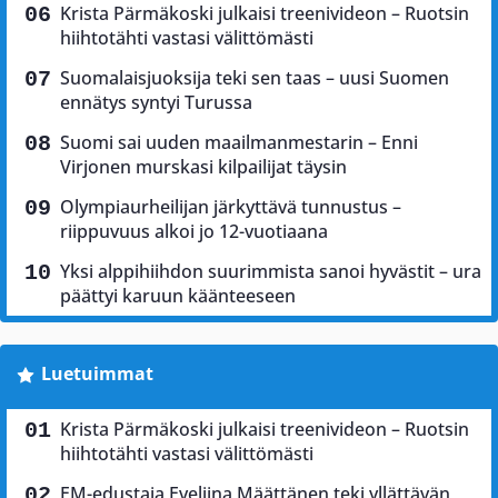
Krista Pärmäkoski julkaisi treenivideon – Ruotsin
hiihtotähti vastasi välittömästi
Suomalaisjuoksija teki sen taas – uusi Suomen
ennätys syntyi Turussa
Suomi sai uuden maailmanmestarin – Enni
Virjonen murskasi kilpailijat täysin
Olympiaurheilijan järkyttävä tunnustus –
riippuvuus alkoi jo 12-vuotiaana
Yksi alppihiihdon suurimmista sanoi hyvästit – ura
päättyi karuun käänteeseen
Luetuimmat
Krista Pärmäkoski julkaisi treenivideon – Ruotsin
hiihtotähti vastasi välittömästi
EM-edustaja Eveliina Määttänen teki yllättävän