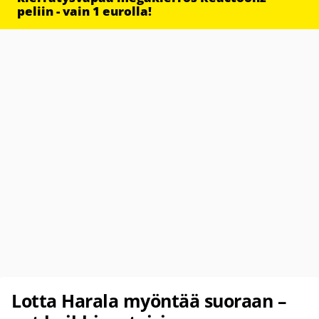
peliin - vain 1 eurolla!
Lotta Harala myöntää suoraan –