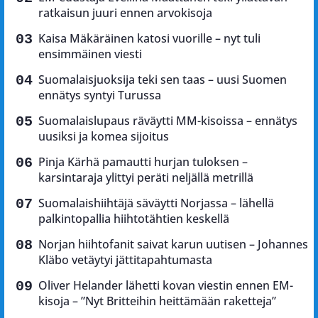
ratkaisun juuri ennen arvokisoja
Kaisa Mäkäräinen katosi vuorille – nyt tuli
ensimmäinen viesti
Suomalaisjuoksija teki sen taas – uusi Suomen
ennätys syntyi Turussa
Suomalaislupaus räväytti MM-kisoissa – ennätys
uusiksi ja komea sijoitus
Pinja Kärhä pamautti hurjan tuloksen –
karsintaraja ylittyi peräti neljällä metrillä
Suomalaishiihtäjä säväytti Norjassa – lähellä
palkintopallia hiihtotähtien keskellä
Norjan hiihtofanit saivat karun uutisen – Johannes
Kläbo vetäytyi jättitapahtumasta
Oliver Helander lähetti kovan viestin ennen EM-
kisoja – ”Nyt Britteihin heittämään raketteja”