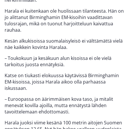
herkimmillään.
Harala ei kuitenkaan ole huolissaan tilanteesta. Hän on
jo alittanut Birminghamin EM-kisoihin vaadittavan
tulosrajan, mikä on tuonut harjoitteluun kaivattua
rauhaa.
Kesän alkukisoissa suomalaisyleisö ei välttämättä vielä
näe kaikkein kovinta Haralaa.
– Toukokuun ja kesäkuun alun kisoissa ei ole vielä
tarkoitus juosta ennätyksiä.
Katse on tiukasti elokuussa käytävissä Birminghamin
EM-kisoissa, joissa Harala aikoo olla parhaassa
iskussaan.
– Euroopassa on äärimmäisen kova taso, ja mitalit
menevät kovilla ajoilla, mutta ennätystä lähden
tavoittelemaan ehdottomasti.
Harala juoksi viime kesänä 100 metrin aitojen Suomen