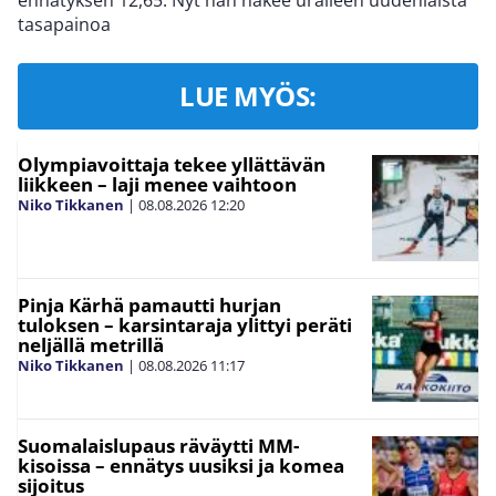
ennätyksen 12,65. Nyt hän hakee uralleen uudenlaista
tasapainoa
LUE MYÖS:
Olympiavoittaja tekee yllättävän
liikkeen – laji menee vaihtoon
Niko Tikkanen
|
08.08.2026
12:20
Pinja Kärhä pamautti hurjan
tuloksen – karsintaraja ylittyi peräti
neljällä metrillä
Niko Tikkanen
|
08.08.2026
11:17
Suomalaislupaus räväytti MM-
kisoissa – ennätys uusiksi ja komea
sijoitus