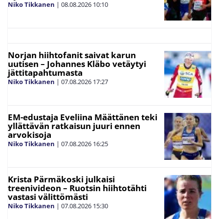
Niko Tikkanen
|
08.08.2026
10:10
Norjan hiihtofanit saivat karun
uutisen – Johannes Kläbo vetäytyi
jättitapahtumasta
Niko Tikkanen
|
07.08.2026
17:27
EM-edustaja Eveliina Määttänen teki
yllättävän ratkaisun juuri ennen
arvokisoja
Niko Tikkanen
|
07.08.2026
16:25
Krista Pärmäkoski julkaisi
treenivideon – Ruotsin hiihtotähti
vastasi välittömästi
Niko Tikkanen
|
07.08.2026
15:30