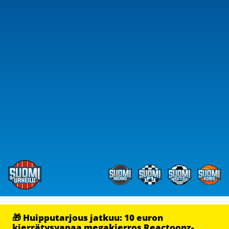
🎁 Huipputarjous jatkuu: 10 euron
kierrätysvapaa megakierros Reactoonz-