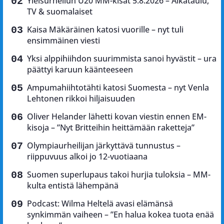
Yleisurheilun U20 MM-kisat 5.8.2026 – Aikataulu,
TV & suomalaiset
Kaisa Mäkäräinen katosi vuorille – nyt tuli
ensimmäinen viesti
Yksi alppihiihdon suurimmista sanoi hyvästit – ura
päättyi karuun käänteeseen
Ampumahiihtotähti katosi Suomesta – nyt Venla
Lehtonen rikkoi hiljaisuuden
Oliver Helander lähetti kovan viestin ennen EM-
kisoja – ”Nyt Britteihin heittämään raketteja”
Olympiaurheilijan järkyttävä tunnustus –
riippuvuus alkoi jo 12-vuotiaana
Suomen superlupaus takoi hurjia tuloksia – MM-
kulta entistä lähempänä
Podcast: Wilma Heltelä avasi elämänsä
synkimmän vaiheen – ”En halua kokea tuota enää