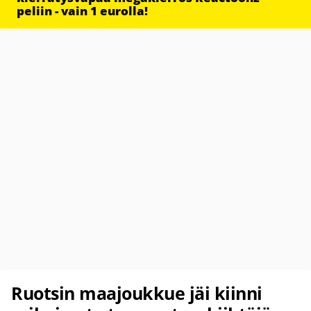
peliin - vain 1 eurolla!
Ruotsin maajoukkue jäi kiinni