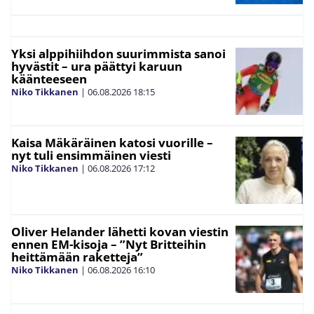
Yksi alppihiihdon suurimmista sanoi
hyvästit – ura päättyi karuun
käänteeseen
Niko Tikkanen
|
06.08.2026
18:15
Kaisa Mäkäräinen katosi vuorille –
nyt tuli ensimmäinen viesti
Niko Tikkanen
|
06.08.2026
17:12
Oliver Helander lähetti kovan viestin
ennen EM-kisoja – ”Nyt Britteihin
heittämään raketteja”
Niko Tikkanen
|
06.08.2026
16:10