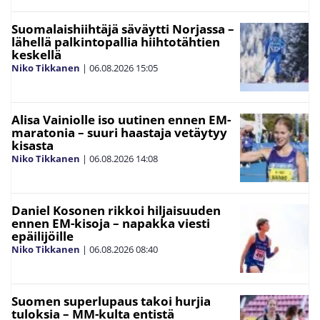
Suomalaishiihtäjä säväytti Norjassa –
lähellä palkintopallia hiihtotähtien
keskellä
Niko Tikkanen
|
06.08.2026
15:05
Alisa Vainiolle iso uutinen ennen EM-
maratonia – suuri haastaja vetäytyy
kisasta
Niko Tikkanen
|
06.08.2026
14:08
Daniel Kosonen rikkoi hiljaisuuden
ennen EM-kisoja – napakka viesti
epäilijöille
Niko Tikkanen
|
06.08.2026
08:40
Suomen superlupaus takoi hurjia
tuloksia – MM-kulta entistä