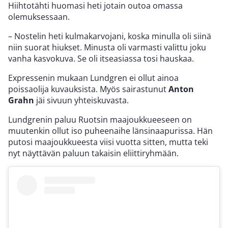
Hiihtotähti huomasi heti jotain outoa omassa
olemuksessaan.
– Nostelin heti kulmakarvojani, koska minulla oli siinä
niin suorat hiukset. Minusta oli varmasti valittu joku
vanha kasvokuva. Se oli itseasiassa tosi hauskaa.
Expressenin mukaan Lundgren ei ollut ainoa
poissaolija kuvauksista. Myös sairastunut
Anton
Grahn
jäi sivuun yhteiskuvasta.
Lundgrenin paluu Ruotsin maajoukkueeseen on
muutenkin ollut iso puheenaihe länsinaapurissa. Hän
putosi maajoukkueesta viisi vuotta sitten, mutta teki
nyt näyttävän paluun takaisin eliittiryhmään.