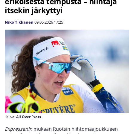
erikoisesta tempusta – hiihtäjä
itsekin järkyttyi
Niko Tikkanen
09.05.2026
17:25
Kuva:
All Over Press
Expressenin
mukaan Ruotsin hiihtomaajoukkueen