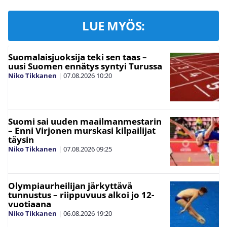
LUE MYÖS:
Suomalaisjuoksija teki sen taas –
uusi Suomen ennätys syntyi Turussa
Niko Tikkanen
|
07.08.2026
10:20
Suomi sai uuden maailmanmestarin
– Enni Virjonen murskasi kilpailijat
täysin
Niko Tikkanen
|
07.08.2026
09:25
Olympiaurheilijan järkyttävä
tunnustus – riippuvuus alkoi jo 12-
vuotiaana
Niko Tikkanen
|
06.08.2026
19:20