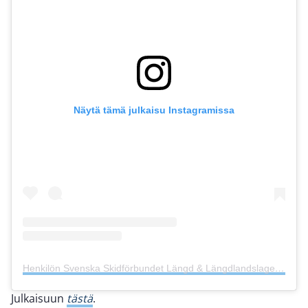
Näytä tämä julkaisu Instagramissa
Henkilön Svenska Skidförbundet Längd & Längdlandslaget🇸🇪 (@skiteamswexc) jakama julkaisu
Julkaisuun
tästä
.