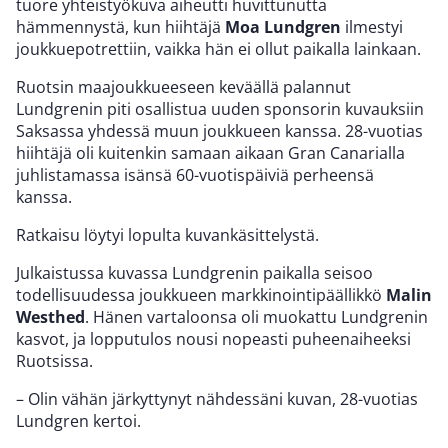
tuore yhteistyökuva aiheutti huvittunutta
hämmennystä, kun hiihtäjä
Moa Lundgren
ilmestyi
joukkuepotrettiin, vaikka hän ei ollut paikalla lainkaan.
Ruotsin maajoukkueeseen keväällä palannut
Lundgrenin piti osallistua uuden sponsorin kuvauksiin
Saksassa yhdessä muun joukkueen kanssa. 28-vuotias
hiihtäjä oli kuitenkin samaan aikaan Gran Canarialla
juhlistamassa isänsä 60-vuotispäiviä perheensä
kanssa.
Ratkaisu löytyi lopulta kuvankäsittelystä.
Julkaistussa kuvassa Lundgrenin paikalla seisoo
todellisuudessa joukkueen markkinointipäällikkö
Malin
Westhed
. Hänen vartaloonsa oli muokattu Lundgrenin
kasvot, ja lopputulos nousi nopeasti puheenaiheeksi
Ruotsissa.
– Olin vähän järkyttynyt nähdessäni kuvan, 28-vuotias
Lundgren kertoi.