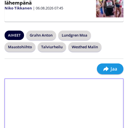
lähempänä
Niko Tikkanen
|
06.08.2026
07:45
AIHEET
Grahn Anton
Lundgren Moa
Maastohiihto
Talviurheilu
Westhed Malin
Jaa
1€ = 10€ arvosta
ilmaiskierroksia ilman
kierrätystä!
Talleta 1€