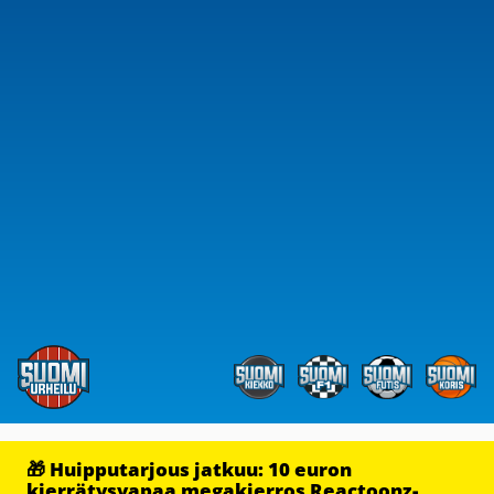
🎁 Huipputarjous jatkuu: 10 euron
kierrätysvapaa megakierros Reactoonz-