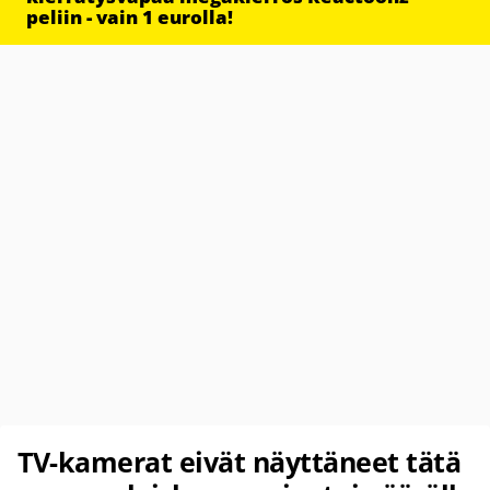
peliin - vain 1 eurolla!
TV-kamerat eivät näyttäneet tätä