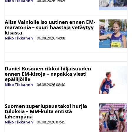
Niko Tikkanen
|
06.08.2026
15:05
Alisa Vainiolle iso uutinen ennen EM-
maratonia – suuri haastaja vetäytyy
kisasta
Niko Tikkanen
|
06.08.2026
14:08
Daniel Kosonen rikkoi hiljaisuuden
ennen EM-kisoja – napakka viesti
epäilijöille
Niko Tikkanen
|
06.08.2026
08:40
Suomen superlupaus takoi hurjia
tuloksia – MM-kulta entistä
lähempänä
Niko Tikkanen
|
06.08.2026
07:45