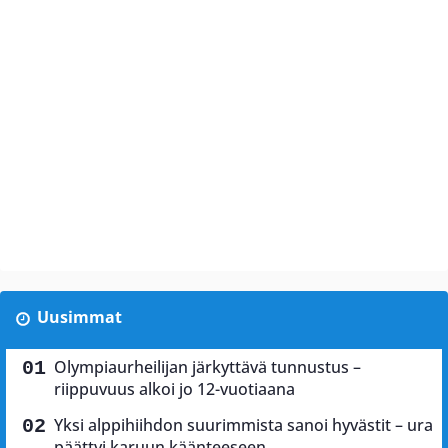
Uusimmat
Olympiaurheilijan järkyttävä tunnustus –
riippuvuus alkoi jo 12-vuotiaana
Yksi alppihiihdon suurimmista sanoi hyvästit – ura
päättyi karuun käänteeseen