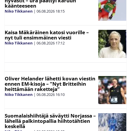
hyvästit – ura päättyi karuun
käänteeseen
Niko Tikkanen
|
06.08.2026
18:15
Kaisa Mäkäräinen katosi vuorille –
nyt tuli ensimmäinen viesti
Niko Tikkanen
|
06.08.2026
17:12
Oliver Helander lähetti kovan viestin
ennen EM-kisoja – ”Nyt Britteihin
heittämään raketteja”
Niko Tikkanen
|
06.08.2026
16:10
Suomalaishiihtäjä säväytti Norjassa –
lähellä palkintopallia hiihtotähtien
keskellä