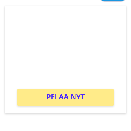
1€ = 10€ arvosta
ilmaiskierroksia ilman
kierrätystä!
Talleta 1€
Saat heti 50 ilmaiskierrosta Tuohi 1000 -
peliin (arvo 0,20€ per kierros)!
Ei kierrätysvaatimusta!
PELAA NYT