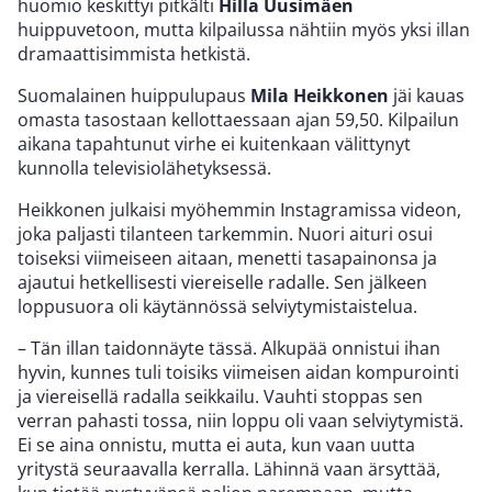
huomio keskittyi pitkälti
Hilla Uusimäen
huippuvetoon, mutta kilpailussa nähtiin myös yksi illan
dramaattisimmista hetkistä.
Suomalainen huippulupaus
Mila Heikkonen
jäi kauas
omasta tasostaan kellottaessaan ajan 59,50. Kilpailun
aikana tapahtunut virhe ei kuitenkaan välittynyt
kunnolla televisiolähetyksessä.
Heikkonen julkaisi myöhemmin Instagramissa videon,
joka paljasti tilanteen tarkemmin. Nuori aituri osui
toiseksi viimeiseen aitaan, menetti tasapainonsa ja
ajautui hetkellisesti viereiselle radalle. Sen jälkeen
loppusuora oli käytännössä selviytymistaistelua.
– Tän illan taidonnäyte tässä. Alkupää onnistui ihan
hyvin, kunnes tuli toisiks viimeisen aidan kompurointi
ja viereisellä radalla seikkailu. Vauhti stoppas sen
verran pahasti tossa, niin loppu oli vaan selviytymistä.
Ei se aina onnistu, mutta ei auta, kun vaan uutta
yritystä seuraavalla kerralla. Lähinnä vaan ärsyttää,