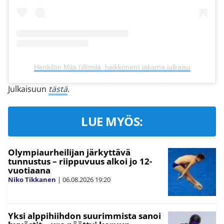
Henkilön Mila (@mila_heikkonen) jakama julkaisu
Julkaisuun
tästä
.
LUE MYÖS:
Olympiaurheilijan järkyttävä
tunnustus – riippuvuus alkoi jo 12-
vuotiaana
Niko Tikkanen
|
06.08.2026
19:20
Yksi alppihiihdon suurimmista sanoi